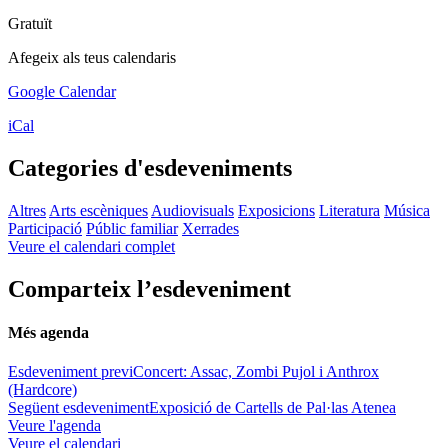
Gratuït
Afegeix als teus calendaris
Google Calendar
iCal
Categories d'esdeveniments
Altres
Arts escèniques
Audiovisuals
Exposicions
Literatura
Música
Participació
Públic familiar
Xerrades
Veure el calendari complet
Comparteix l’esdeveniment
Més agenda
Esdeveniment previ
Concert: Assac, Zombi Pujol i Anthrox
(Hardcore)
Següent esdeveniment
Exposició de Cartells de Pal·las Atenea
Veure l'agenda
Veure el calendari