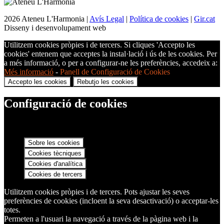
2026 Ateneu L'Harmonia |
Avís Legal
|
Política de cookies
|
Gir.cat
Disseny i desenvolupament web
Utilitzem cookies pròpies i de tercers. Si cliques 'Accepto les
cookies' entenem que acceptes la instal·lació i ús de les cookies. Per
a més informació, o per a configurar-ne les preferències, accedeix a:
Més informació
-
Panell de Configuració de Cookies
Accepto les cookies
Rebutjo les cookies
Configuració de cookies
Sobre les cookies
Cookies tècniques
Cookies d'analítica
Cookies de tercers
Utilitzem cookies pròpies i de tercers. Pots ajustar les seves
preferències de cookies (incloent la seva desactivació) o acceptar-les
totes.
Permeten a l'usuari la navegació a través de la pàgina web i la