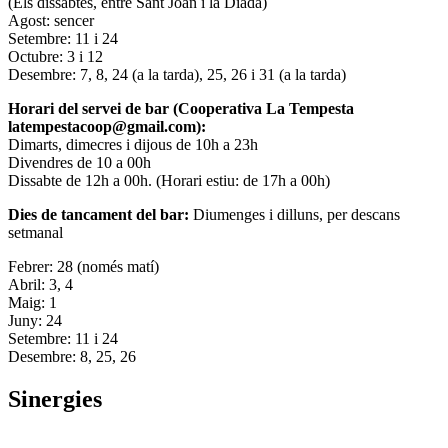
(Els dissabtes, entre Sant Joan i la Diada)
Agost: sencer
Setembre: 11 i 24
Octubre: 3 i 12
Desembre: 7, 8, 24 (a la tarda), 25, 26 i 31 (a la tarda)
Horari del servei de bar (Cooperativa La Tempesta
latempestacoop@gmail.com):
Dimarts, dimecres i dijous de 10h a 23h
Divendres de 10 a 00h
Dissabte de 12h a 00h. (Horari estiu: de 17h a 00h)
Dies de tancament del bar:
Diumenges i dilluns, per descans
setmanal
Febrer: 28 (només matí)
Abril: 3, 4
Maig: 1
Juny: 24
Setembre: 11 i 24
Desembre: 8, 25, 26
Sinergies