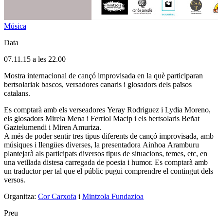
Música
Data
07.11.15 a les 22.00
Mostra internacional de cançó improvisada en la què participaran
bertsolariak bascos, versadores canaris i glosadors dels països
catalans.
Es comptarà amb els verseadores Yeray Rodriguez i Lydia Moreno,
els glosadors Mireia Mena i Ferriol Macip i els bertsolaris Beñat
Gaztelumendi i Miren Amuriza.
A més de poder sentir tres tipus diferents de cançó improvisada, amb
músiques i llengües diverses, la presentadora Ainhoa Aramburu
plantejarà als participats diversos tipus de situacions, temes, etc, en
una vetllada distesa carregada de poesia i humor. Es comptarà amb
un traductor per tal que el públic pugui comprendre el contingut dels
versos.
Organitza:
Cor Carxofa
i
Mintzola Fundazioa
Preu