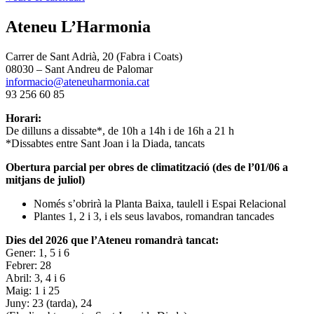
Ateneu L’Harmonia
Carrer de Sant Adrià, 20 (Fabra i Coats)
08030 – Sant Andreu de Palomar
informacio@ateneuharmonia.cat
93 256 60 85
Horari:
De dilluns a dissabte*, de 10h a 14h i de 16h a 21 h
*Dissabtes entre Sant Joan i la Diada, tancats
Obertura parcial per obres de climatització (des de l’01/06 a
mitjans de juliol)
Només s’obrirà la Planta Baixa, taulell i Espai Relacional
Plantes 1, 2 i 3, i els seus lavabos, romandran tancades
Dies del 2026 que l’Ateneu romandrà tancat:
Gener: 1, 5 i 6
Febrer: 28
Abril: 3, 4 i 6
Maig: 1 i 25
Juny: 23 (tarda), 24