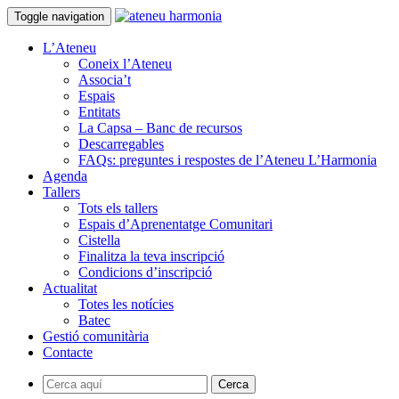
Toggle navigation
L’Ateneu
Coneix l’Ateneu
Associa’t
Espais
Entitats
La Capsa – Banc de recursos
Descarregables
FAQs: preguntes i respostes de l’Ateneu L’Harmonia
Agenda
Tallers
Tots els tallers
Espais d’Aprenentatge Comunitari
Cistella
Finalitza la teva inscripció
Condicions d’inscripció
Actualitat
Totes les notícies
Batec
Gestió comunitària
Contacte