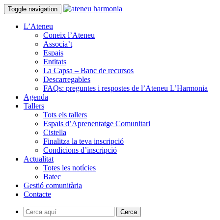
Toggle navigation
L’Ateneu
Coneix l’Ateneu
Associa’t
Espais
Entitats
La Capsa – Banc de recursos
Descarregables
FAQs: preguntes i respostes de l’Ateneu L’Harmonia
Agenda
Tallers
Tots els tallers
Espais d’Aprenentatge Comunitari
Cistella
Finalitza la teva inscripció
Condicions d’inscripció
Actualitat
Totes les notícies
Batec
Gestió comunitària
Contacte