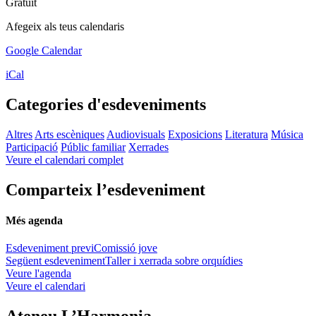
Gratuït
Afegeix als teus calendaris
Google Calendar
iCal
Categories d'esdeveniments
Altres
Arts escèniques
Audiovisuals
Exposicions
Literatura
Música
Participació
Públic familiar
Xerrades
Veure el calendari complet
Comparteix l’esdeveniment
Més agenda
Esdeveniment previ
Comissió jove
Següent esdeveniment
Taller i xerrada sobre orquídies
Veure l'agenda
Veure el calendari
Ateneu L’Harmonia