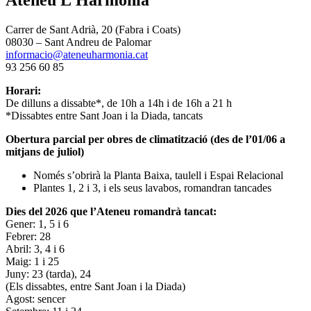
Carrer de Sant Adrià, 20 (Fabra i Coats)
08030 – Sant Andreu de Palomar
informacio@ateneuharmonia.cat
93 256 60 85
Horari:
De dilluns a dissabte*, de 10h a 14h i de 16h a 21 h
*Dissabtes entre Sant Joan i la Diada, tancats
Obertura parcial per obres de climatització (des de l’01/06 a
mitjans de juliol)
Només s’obrirà la Planta Baixa, taulell i Espai Relacional
Plantes 1, 2 i 3, i els seus lavabos, romandran tancades
Dies del 2026 que l’Ateneu romandrà tancat:
Gener: 1, 5 i 6
Febrer: 28
Abril: 3, 4 i 6
Maig: 1 i 25
Juny: 23 (tarda), 24
(Els dissabtes, entre Sant Joan i la Diada)
Agost: sencer