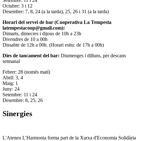
Setembre: 11 i 24
Octubre: 3 i 12
Desembre: 7, 8, 24 (a la tarda), 25, 26 i 31 (a la tarda)
Horari del servei de bar (Cooperativa La Tempesta
latempestacoop@gmail.com):
Dimarts, dimecres i dijous de 10h a 23h
Divendres de 10 a 00h
Dissabte de 12h a 00h. (Horari estiu: de 17h a 00h)
Dies de tancament del bar:
Diumenges i dilluns, per descans
setmanal
Febrer: 28 (només matí)
Abril: 3, 4
Maig: 1
Juny: 24
Setembre: 11 i 24
Desembre: 8, 25, 26
Sinergies
L'Ateneu L'Harmonia forma part de la Xarxa d'Economia Solidària