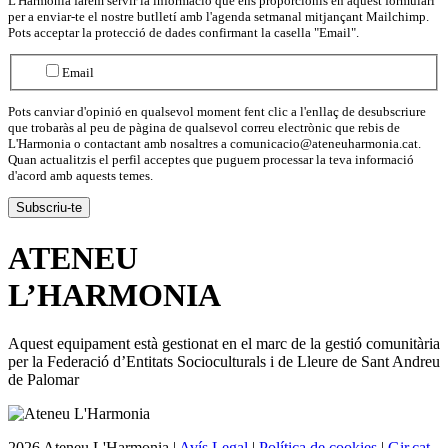
L'Harmonia farem servir la informació que ens proporcionis en aquest formulari
per a enviar-te el nostre butlletí amb l'agenda setmanal mitjançant Mailchimp.
Pots acceptar la protecció de dades confirmant la casella "Email".
Email
Pots canviar d'opinió en qualsevol moment fent clic a l'enllaç de desubscriure
que trobaràs al peu de pàgina de qualsevol correu electrònic que rebis de
L'Harmonia o contactant amb nosaltres a comunicacio@ateneuharmonia.cat.
Quan actualitzis el perfil acceptes que puguem processar la teva informació
d'acord amb aquests temes.
ATENEU
L’
HARMONIA
Aquest equipament està gestionat en el marc de la gestió comunitària
per la Federació d’Entitats Socioculturals i de Lleure de Sant Andreu
de Palomar
2026 Ateneu L'Harmonia |
Avís Legal
|
Política de cookies
|
Gir.cat