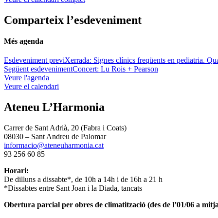
Comparteix l’esdeveniment
Més agenda
Esdeveniment previ
Xerrada: Signes clínics freqüents en pediatria. Q
Següent esdeveniment
Concert: Lu Rois + Pearson
Veure l'agenda
Veure el calendari
Ateneu L’Harmonia
Carrer de Sant Adrià, 20 (Fabra i Coats)
08030 – Sant Andreu de Palomar
informacio@ateneuharmonia.cat
93 256 60 85
Horari:
De dilluns a dissabte*, de 10h a 14h i de 16h a 21 h
*Dissabtes entre Sant Joan i la Diada, tancats
Obertura parcial per obres de climatització (des de l’01/06 a mitja