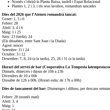
Només s’obrirà la Planta Baixa, taulell i Espai Relacional
Plantes 1, 2 i 3, i els seus lavabos, romandran tancades
Dies del 2026 que l’Ateneu romandrà tancat:
Gener: 1, 5 i 6
Febrer: 28
Abril: 3, 4 i 6
Maig: 1 i 25
Juny: 23 (tarda), 24
(Els dissabtes, entre Sant Joan i la Diada)
Agost: sencer
Setembre: 11 i 24
Octubre: 3 i 12
Desembre: 7, 8, 24 (a la tarda), 25, 26 i 31 (a la tarda)
Horari del servei de bar (Cooperativa La Tempesta latempestac
Dimarts, dimecres i dijous de 10h a 23h
Divendres de 10 a 00h
Dissabte de 12h a 00h. (Horari estiu: de 17h a 00h)
Dies de tancament del bar:
Diumenges i dilluns, per descans setman
Febrer: 28 (només matí)
Abril: 3, 4
Maig: 1