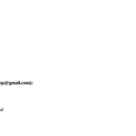
oop@gmail.com):
al