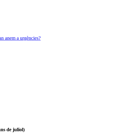
uan anem a urgències?
ns de juliol)