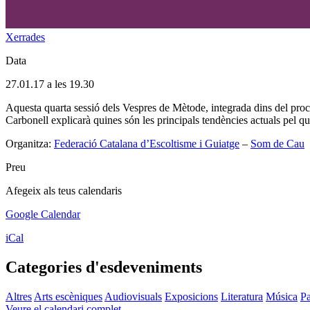
Xerrades
Data
27.01.17 a les 19.30
Aquesta quarta sessió dels Vespres de Mètode, integrada dins del procé
Carbonell explicarà quines són les principals tendències actuals pel qu
Organitza:
Federació Catalana d’Escoltisme i Guiatge
–
Som de Cau
Preu
Afegeix als teus calendaris
Google Calendar
iCal
Categories d'esdeveniments
Altres
Arts escèniques
Audiovisuals
Exposicions
Literatura
Música
Pa
Veure el calendari complet