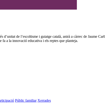
s d’unitat de l’escoltisme i guiatge català, anirà a càrrec de Jaume Car
e fa a la innovació educativa i els reptes que planteja.
rticipació
Públic familiar
Xerrades