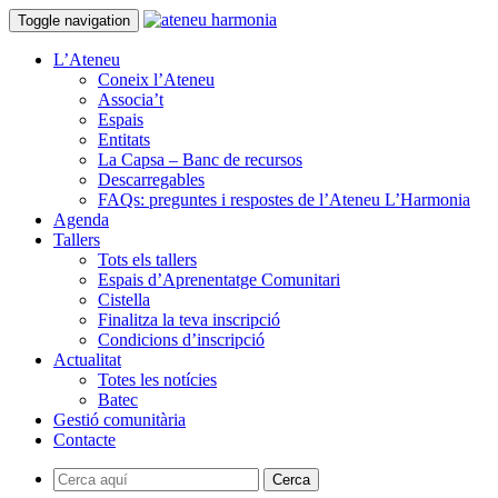
Toggle navigation
L’Ateneu
Coneix l’Ateneu
Associa’t
Espais
Entitats
La Capsa – Banc de recursos
Descarregables
FAQs: preguntes i respostes de l’Ateneu L’Harmonia
Agenda
Tallers
Tots els tallers
Espais d’Aprenentatge Comunitari
Cistella
Finalitza la teva inscripció
Condicions d’inscripció
Actualitat
Totes les notícies
Batec
Gestió comunitària
Contacte