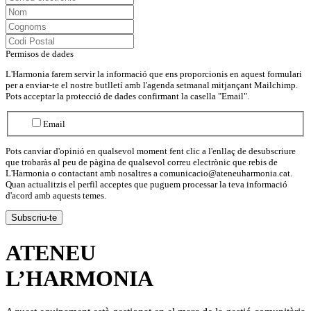
Permisos de dades
L'Harmonia farem servir la informació que ens proporcionis en aquest formulari
per a enviar-te el nostre butlletí amb l'agenda setmanal mitjançant Mailchimp.
Pots acceptar la protecció de dades confirmant la casella "Email".
Email
Pots canviar d'opinió en qualsevol moment fent clic a l'enllaç de desubscriure
que trobaràs al peu de pàgina de qualsevol correu electrònic que rebis de
L'Harmonia o contactant amb nosaltres a comunicacio@ateneuharmonia.cat.
Quan actualitzis el perfil acceptes que puguem processar la teva informació
d'acord amb aquests temes.
ATENEU
L’
HARMONIA