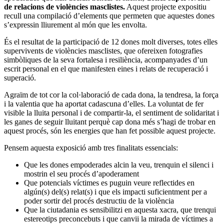
de relacions de violències masclistes.
Aquest projecte expositiu
recull una compilació d’elements que permeten que aquestes dones
s’expressin lliurement al món que les envolta.
És el resultat de la participació de 12 dones molt diverses, totes elles
supervivents de violències masclistes, que ofereixen fotografies
simbòliques de la seva fortalesa i resiliència, acompanyades d’un
escrit personal en el que manifesten eines i relats de recuperació i
superació.
Agraïm de tot cor la col·laboració de cada dona, la tendresa, la força
i la valentia que ha aportat cadascuna d’elles. La voluntat de fer
visible la lluita personal i de compartir-la, el sentiment de solidaritat i
les ganes de seguir lluitant perquè cap dona més s’hagi de trobar en
aquest procés, són les energies que han fet possible aquest projecte.
Pensem aquesta exposició amb tres finalitats essencials:
Que les dones empoderades alcin la veu, trenquin el silenci i
mostrin el seu procés d’apoderament
Que potencials víctimes es puguin veure reflectides en
algún(s) del(s) relat(s) i que els impacti suficientment per a
poder sortir del procés destructiu de la violència
Que la ciutadania es sensibilitzi en aquesta xacra, que trenqui
estereotips preconcebuts i que canvii la mirada de víctimes a