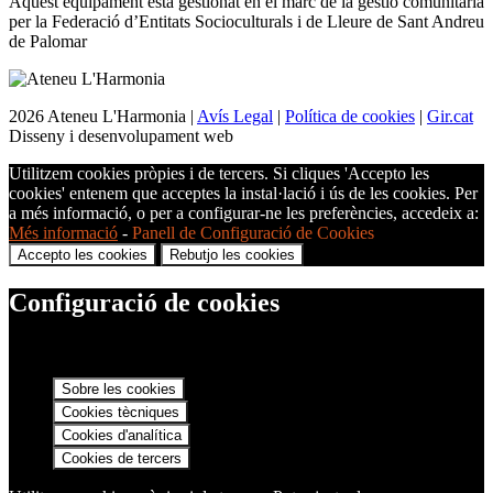
Aquest equipament està gestionat en el marc de la gestió comunitària
per la Federació d’Entitats Socioculturals i de Lleure de Sant Andreu
de Palomar
2026 Ateneu L'Harmonia |
Avís Legal
|
Política de cookies
|
Gir.cat
Disseny i desenvolupament web
Utilitzem cookies pròpies i de tercers. Si cliques 'Accepto les
cookies' entenem que acceptes la instal·lació i ús de les cookies. Per
a més informació, o per a configurar-ne les preferències, accedeix a:
Més informació
-
Panell de Configuració de Cookies
Accepto les cookies
Rebutjo les cookies
Configuració de cookies
Sobre les cookies
Cookies tècniques
Cookies d'analítica
Cookies de tercers