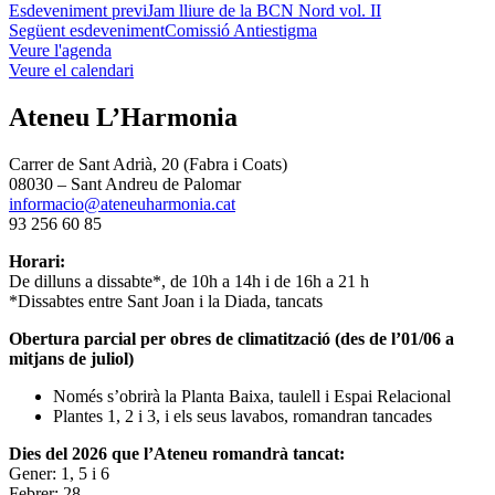
Esdeveniment previ
Jam lliure de la BCN Nord vol. II
Següent esdeveniment
Comissió Antiestigma
Veure l'agenda
Veure el calendari
Ateneu L’Harmonia
Carrer de Sant Adrià, 20 (Fabra i Coats)
08030 – Sant Andreu de Palomar
informacio@ateneuharmonia.cat
93 256 60 85
Horari:
De dilluns a dissabte*, de 10h a 14h i de 16h a 21 h
*Dissabtes entre Sant Joan i la Diada, tancats
Obertura parcial per obres de climatització (des de l’01/06 a
mitjans de juliol)
Només s’obrirà la Planta Baixa, taulell i Espai Relacional
Plantes 1, 2 i 3, i els seus lavabos, romandran tancades
Dies del 2026 que l’Ateneu romandrà tancat:
Gener: 1, 5 i 6
Febrer: 28