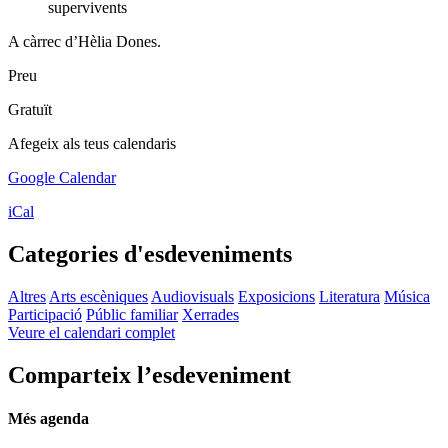
supervivents
A càrrec d’Hèlia Dones.
Preu
Gratuït
Afegeix als teus calendaris
Google Calendar
iCal
Categories d'esdeveniments
Altres
Arts escèniques
Audiovisuals
Exposicions
Literatura
Música
Participació
Públic familiar
Xerrades
Veure el calendari complet
Comparteix l’esdeveniment
Més agenda