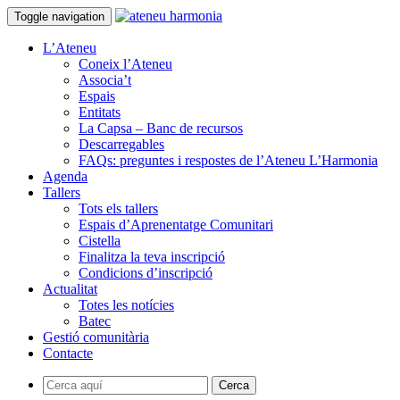
Toggle navigation
L’Ateneu
Coneix l’Ateneu
Associa’t
Espais
Entitats
La Capsa – Banc de recursos
Descarregables
FAQs: preguntes i respostes de l’Ateneu L’Harmonia
Agenda
Tallers
Tots els tallers
Espais d’Aprenentatge Comunitari
Cistella
Finalitza la teva inscripció
Condicions d’inscripció
Actualitat
Totes les notícies
Batec
Gestió comunitària
Contacte