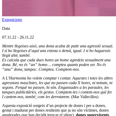
Exposicions
Data
07.11.22
-
26.11.22
Mentre llegeixes això, una dona acaba de patir una agressió sexual.
I si ho llegeixes d’aquí una estona o demà, igual. I si ho haguessis
llegit ahir, també.
Es calcula que cada dues hores un home agredeix sexualment una
dona. Bé, no és “un” home… compteu quants poden ser. No és
“una” dona, tampoc. Compteu. Comptem-nos.
A L’Harmonia ho volem comptar i contar. Aquestes i totes les altres
agressions masclistes, les que no passen cada X hores, ni minuts, ni
segons. Perquè no passen, hi són. Enganxades a les paraules, les
tanques publicitàries, els gestos. Comptem-les i contem-nos què fer.
I cantem-nos, també, com les derrotarem.
(Mar Vallecillos)
Aquesta exposició sorgeix d’un projecte de dones i per a dones,
gestat i madurat per dones resilients que ja no són víctimes, dones
apoderades que han decidit trencar el silenci,
dones supervivents