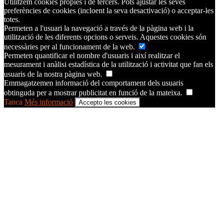
Utilitzem cookies pròpies i de tercers. Pots ajustar les seves
preferències de cookies (incloent la seva desactivació) o acceptar-les
totes.
Permeten a l'usuari la navegació a través de la pàgina web i la
utilització de les diferents opcions o serveis. Aquestes cookies són
necessàries per al funcionament de la web.
Permeten quantificar el nombre d'usuaris i així realitzar el
mesurament i anàlisi estadística de la utilització i activitat que fan els
usuaris de la nostra pàgina web.
Emmagatzemen informació del comportament dels usuaris
obtinguda per a mostrar publicitat en funció de la mateixa.
Tanca
Més informació
Accepto les cookies