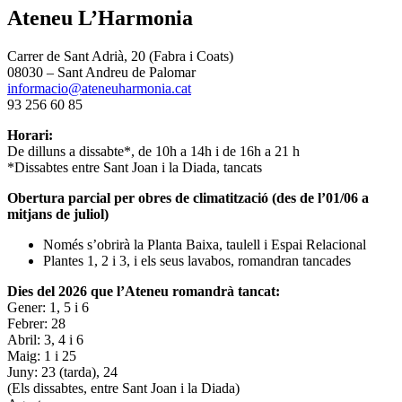
Ateneu L’Harmonia
Carrer de Sant Adrià, 20 (Fabra i Coats)
08030 – Sant Andreu de Palomar
informacio@ateneuharmonia.cat
93 256 60 85
Horari:
De dilluns a dissabte*, de 10h a 14h i de 16h a 21 h
*Dissabtes entre Sant Joan i la Diada, tancats
Obertura parcial per obres de climatització (des de l’01/06 a
mitjans de juliol)
Només s’obrirà la Planta Baixa, taulell i Espai Relacional
Plantes 1, 2 i 3, i els seus lavabos, romandran tancades
Dies del 2026 que l’Ateneu romandrà tancat:
Gener: 1, 5 i 6
Febrer: 28
Abril: 3, 4 i 6
Maig: 1 i 25
Juny: 23 (tarda), 24
(Els dissabtes, entre Sant Joan i la Diada)