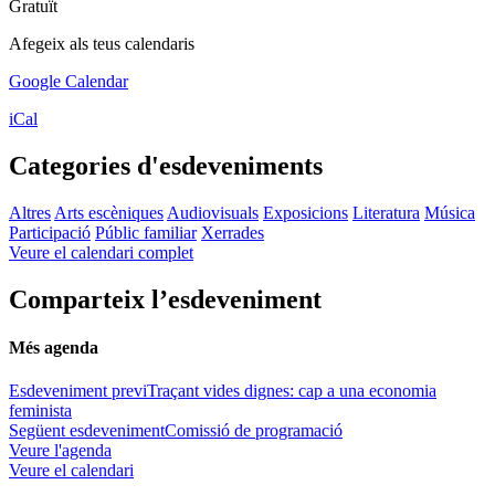
Gratuït
Afegeix als teus calendaris
Google Calendar
iCal
Categories d'esdeveniments
Altres
Arts escèniques
Audiovisuals
Exposicions
Literatura
Música
Participació
Públic familiar
Xerrades
Veure el calendari complet
Comparteix l’esdeveniment
Més agenda
Esdeveniment previ
Traçant vides dignes: cap a una economia
feminista
Següent esdeveniment
Comissió de programació
Veure l'agenda
Veure el calendari