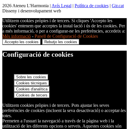
2026 Ateneu L'Harmonia |
Avís Legal
|
Política de cookies
|
Gir.cat
Disseny i desenvolupament web
Utilitzem cookies pròpies i de tercers. Si cliques 'Accepto les
cookies' entenem que acceptes la instal·lació i ús de les cookies. Per
a més informació, o per a configurar-ne les preferències, accedeix a:
Més informació
-
Panell de Configuració de Cookies
Accepto les cookies
Rebutjo les cookies
Configuració de cookies
Sobre les cookies
Cookies tècniques
Cookies d'analítica
Cookies de tercers
Utilitzem cookies pròpies i de tercers. Pots ajustar les seves
preferències de cookies (incloent la seva desactivació) o acceptar-les
totes.
Permeten a l'usuari la navegació a través de la pàgina web i la
utilització de les diferents opcions o serveis. Aquestes cookies són