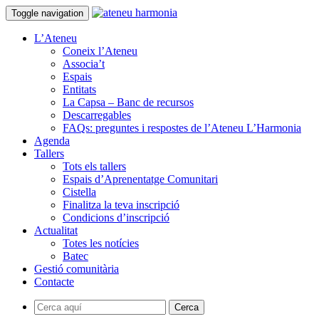
Toggle navigation
L’Ateneu
Coneix l’Ateneu
Associa’t
Espais
Entitats
La Capsa – Banc de recursos
Descarregables
FAQs: preguntes i respostes de l’Ateneu L’Harmonia
Agenda
Tallers
Tots els tallers
Espais d’Aprenentatge Comunitari
Cistella
Finalitza la teva inscripció
Condicions d’inscripció
Actualitat
Totes les notícies
Batec
Gestió comunitària
Contacte