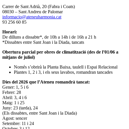
Carrer de Sant Adrià, 20 (Fabra i Coats)
08030 – Sant Andreu de Palomar
informacio@ateneuharmonia.cat
93 256 60 85
Horari:
De dilluns a dissabte*, de 10h a 14h i de 16h a 21 h
*Dissabtes entre Sant Joan i la Diada, tancats
Obertura parcial per obres de climatització (des de l’01/06 a
mitjans de juliol)
Només s’obrirà la Planta Baixa, taulell i Espai Relacional
Plantes 1, 2 i 3, i els seus lavabos, romandran tancades
Dies del 2026 que l’Ateneu romandrà tancat:
Gener: 1, 5 i 6
Febrer: 28
Abril: 3, 4 i 6
Maig: 1 i 25
Juny: 23 (tarda), 24
(Els dissabtes, entre Sant Joan i la Diada)
Agost: sencer
Setembre: 11 i 24
Octubre: 3 i 12