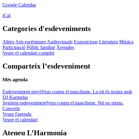
Google Calendar
iCal
Categories d'esdeveniments
Altres
Arts escèniques
Audiovisuals
Exposicions
Literatura
Música
Participació
Públic familiar
Xerrades
Veure el calendari complet
Comparteix l’esdeveniment
Més agenda
Esdeveniment previ
Veus contra el masclisme. La nit és nostra amb
DJ Karmelas
Següent esdeveniment
Veus contra el masclisme. Nit no mixta.
Concerts
Veure l'agenda
Veure el calendari
Ateneu L’Harmonia