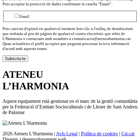
Pots acceptar la protecció de dades confirmant la casella "Email".
Email
Pots canviar d'opinió en qualsevol moment fent clic a l'enllaç de desubscriure
que trobaràs al peu de pàgina de qualsevol correu electrònic que rebis de
L'Harmonia o contactant amb nosaltres a comunicacio@ateneuharmonia.cat.
Quan actualitzis el perfil acceptes que puguem processar la teva informació
d'acord amb aquests temes.
ATENEU
L’
HARMONIA
Aquest equipament està gestionat en el marc de la gestió comunitària
per la Federació d’Entitats Socioculturals i de Lleure de Sant Andreu
de Palomar
2026 Ateneu L'Harmonia |
Avís Legal
|
Política de cookies
|
Gir.cat
Disseny i desenvolupament web