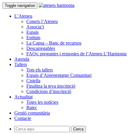
Toggle navigation
L’Ateneu
Coneix l’Ateneu
Associa’t
Espais
Entitats
La Capsa – Banc de recursos
Descarregables
FAQs: preguntes i respostes de l’Ateneu L’Harmonia
Agenda
Tallers
Tots els tallers
Espais d’Aprenentatge Comunitari
Cistella
Finalitza la teva inscripció
Condicions d’inscripció
Actualitat
Totes les notícies
Batec
Gestió comunitària
Contacte