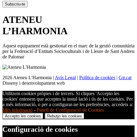
ATENEU
L’
HARMONIA
Aquest equipament està gestionat en el marc de la gestió comunitària
per la Federació d’Entitats Socioculturals i de Lleure de Sant Andreu
de Palomar
2026 Ateneu L'Harmonia |
Avís Legal
|
Política de cookies
|
Gir.cat
Disseny i desenvolupament web
Utilitzem cookies pròpies i de tercers. Si cliques 'Accepto les
cookies' entenem que acceptes la instal·lació i ús de les cookies. Per
a més informació, o per a configurar-ne les preferències, accedeix a:
Més informació
-
Panell de Configuració de Cookies
Accepto les cookies
Rebutjo les cookies
Configuració de cookies