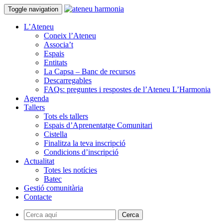
Toggle navigation
L’Ateneu
Coneix l’Ateneu
Associa’t
Espais
Entitats
La Capsa – Banc de recursos
Descarregables
FAQs: preguntes i respostes de l’Ateneu L’Harmonia
Agenda
Tallers
Tots els tallers
Espais d’Aprenentatge Comunitari
Cistella
Finalitza la teva inscripció
Condicions d’inscripció
Actualitat
Totes les notícies
Batec
Gestió comunitària
Contacte