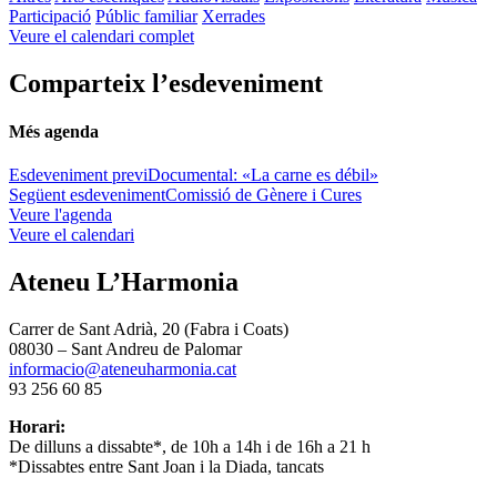
Participació
Públic familiar
Xerrades
Veure el calendari complet
Comparteix l’esdeveniment
Més agenda
Esdeveniment previ
Documental: «La carne es débil»
Següent esdeveniment
Comissió de Gènere i Cures
Veure l'agenda
Veure el calendari
Ateneu L’Harmonia
Carrer de Sant Adrià, 20 (Fabra i Coats)
08030 – Sant Andreu de Palomar
informacio@ateneuharmonia.cat
93 256 60 85
Horari:
De dilluns a dissabte*, de 10h a 14h i de 16h a 21 h
*Dissabtes entre Sant Joan i la Diada, tancats