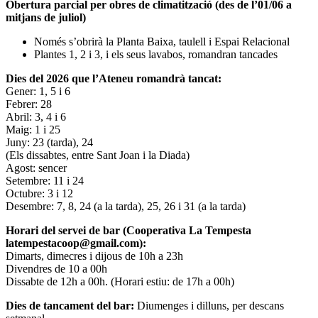
Obertura parcial per obres de climatització (des de l’01/06 a
mitjans de juliol)
Només s’obrirà la Planta Baixa, taulell i Espai Relacional
Plantes 1, 2 i 3, i els seus lavabos, romandran tancades
Dies del 2026 que l’Ateneu romandrà tancat:
Gener: 1, 5 i 6
Febrer: 28
Abril: 3, 4 i 6
Maig: 1 i 25
Juny: 23 (tarda), 24
(Els dissabtes, entre Sant Joan i la Diada)
Agost: sencer
Setembre: 11 i 24
Octubre: 3 i 12
Desembre: 7, 8, 24 (a la tarda), 25, 26 i 31 (a la tarda)
Horari del servei de bar (Cooperativa La Tempesta
latempestacoop@gmail.com):
Dimarts, dimecres i dijous de 10h a 23h
Divendres de 10 a 00h
Dissabte de 12h a 00h. (Horari estiu: de 17h a 00h)
Dies de tancament del bar:
Diumenges i dilluns, per descans