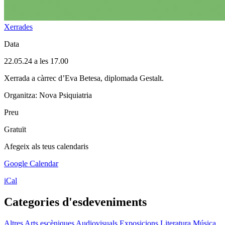
Xerrades
Data
22.05.24 a les 17.00
Xerrada a càrrec d’Eva Betesa, diplomada Gestalt.
Organitza: Nova Psiquiatria
Preu
Gratuït
Afegeix als teus calendaris
Google Calendar
iCal
Categories d'esdeveniments
Altres
Arts escèniques
Audiovisuals
Exposicions
Literatura
Música