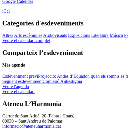
Google Calendar
iCal
Categories d'esdeveniments
Altres
Arts escèniques
Audiovisuals
Exposicions
Literatura
Música
Pa
Veure el calendari complet
Comparteix l’esdeveniment
Més agenda
Esdeveniment previ
Projecció: Andes d’Equador, quan els somnis es fa
Següent esdeveniment
Comissió Antiestigma
Veure l'agenda
Veure el calendari
Ateneu L’Harmonia
Carrer de Sant Adrià, 20 (Fabra i Coats)
08030 – Sant Andreu de Palomar
informacio@ateneuharmonia.cat