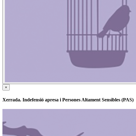
×
Xerrada. Indefensió apresa i Persones Altament Sensibles (PAS)