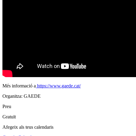
Més informació a
https://www.gaede.cat/
Organitza: GAEDE
Preu
Gratuït
Afegeix als teus calendaris