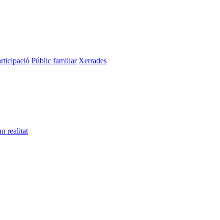
rticipació
Públic familiar
Xerrades
n realitat