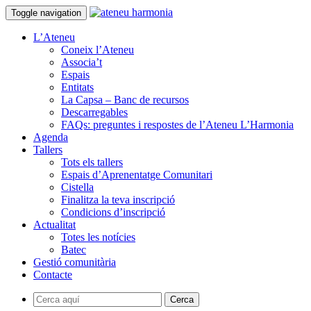
Toggle navigation
L’Ateneu
Coneix l’Ateneu
Associa’t
Espais
Entitats
La Capsa – Banc de recursos
Descarregables
FAQs: preguntes i respostes de l’Ateneu L’Harmonia
Agenda
Tallers
Tots els tallers
Espais d’Aprenentatge Comunitari
Cistella
Finalitza la teva inscripció
Condicions d’inscripció
Actualitat
Totes les notícies
Batec
Gestió comunitària
Contacte