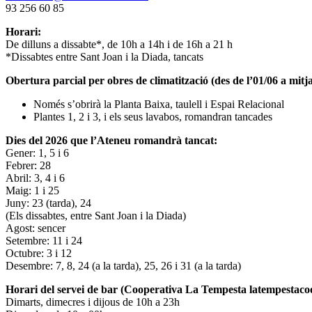
93 256 60 85
Horari:
De dilluns a dissabte*, de 10h a 14h i de 16h a 21 h
*Dissabtes entre Sant Joan i la Diada, tancats
Obertura parcial per obres de climatització (des de l’01/06 a mitja
Només s’obrirà la Planta Baixa, taulell i Espai Relacional
Plantes 1, 2 i 3, i els seus lavabos, romandran tancades
Dies del 2026 que l’Ateneu romandrà tancat:
Gener: 1, 5 i 6
Febrer: 28
Abril: 3, 4 i 6
Maig: 1 i 25
Juny: 23 (tarda), 24
(Els dissabtes, entre Sant Joan i la Diada)
Agost: sencer
Setembre: 11 i 24
Octubre: 3 i 12
Desembre: 7, 8, 24 (a la tarda), 25, 26 i 31 (a la tarda)
Horari del servei de bar (Cooperativa La Tempesta latempestac
Dimarts, dimecres i dijous de 10h a 23h