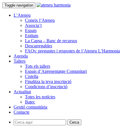
Toggle navigation
L’Ateneu
Coneix l’Ateneu
Associa’t
Espais
Entitats
La Capsa – Banc de recursos
Descarregables
FAQs: preguntes i respostes de l’Ateneu L’Harmonia
Agenda
Tallers
Tots els tallers
Espais d’Aprenentatge Comunitari
Cistella
Finalitza la teva inscripció
Condicions d’inscripció
Actualitat
Totes les notícies
Batec
Gestió comunitària
Contacte