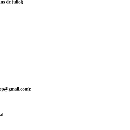
ns de juliol)
oop@gmail.com):
al