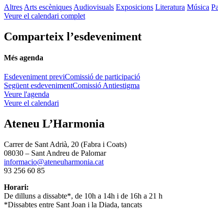
Altres
Arts escèniques
Audiovisuals
Exposicions
Literatura
Música
Pa
Veure el calendari complet
Comparteix l’esdeveniment
Més agenda
Esdeveniment previ
Comissió de participació
Següent esdeveniment
Comissió Antiestigma
Veure l'agenda
Veure el calendari
Ateneu L’Harmonia
Carrer de Sant Adrià, 20 (Fabra i Coats)
08030 – Sant Andreu de Palomar
informacio@ateneuharmonia.cat
93 256 60 85
Horari:
De dilluns a dissabte*, de 10h a 14h i de 16h a 21 h
*Dissabtes entre Sant Joan i la Diada, tancats