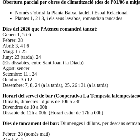
Obertura parcial per obres de climatització (des de l’01/06 a mitja
Només s’obrirà la Planta Baixa, taulell i Espai Relacional
Plantes 1, 2 i 3, i els seus lavabos, romandran tancades
Dies del 2026 que l’Ateneu romandrà tancat:
Gener: 1, 5 i 6
Febrer: 28
Abril: 3, 4 i 6
Maig: 1 i 25
Juny: 23 (tarda), 24
(Els dissabtes, entre Sant Joan i la Diada)
Agost: sencer
Setembre: 11 i 24
Octubre: 3 i 12
Desembre: 7, 8, 24 (a la tarda), 25, 26 i 31 (a la tarda)
Horari del servei de bar (Cooperativa La Tempesta latempestac
Dimarts, dimecres i dijous de 10h a 23h
Divendres de 10 a 00h
Dissabte de 12h a 00h. (Horari estiu: de 17h a 00h)
Dies de tancament del bar:
Diumenges i dilluns, per descans setman
Febrer: 28 (només matí)
Abril: 3, 4