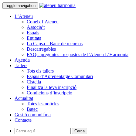
Toggle navigation
L’Ateneu
Coneix l’Ateneu
Associa’t
Espais
Entitats
La Capsa – Banc de recursos
Descarregables
FAQs: preguntes i respostes de l’Ateneu L’Harmonia
Agenda
Tallers
Tots els tallers
Espais d’Aprenentatge Comunitari
Cistella
Finalitza la teva inscripció
Condicions d’inscripció
Actualitat
Totes les notícies
Batec
Gestió comunitària
Contacte