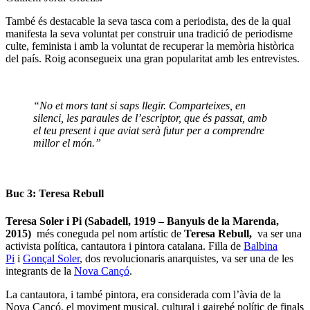
També és destacable la seva tasca com a periodista, des de la qual
manifesta la seva voluntat per construir una tradició de periodisme
culte, feminista i amb la voluntat de recuperar la memòria històrica
del país. Roig aconsegueix una gran popularitat amb les entrevistes.
“No et mors tant si saps llegir. Comparteixes, en
silenci, les paraules de l’escriptor, que és passat, amb
el teu present i que aviat serà futur per a comprendre
millor el món.”
Buc 3: Teresa Rebull
Teresa Soler i Pi
(Sabadell, 1919 – Banyuls de la Marenda,
2015)
més coneguda pel nom artístic de
Teresa Rebull,
va ser una
activista política, cantautora i pintora catalana. Filla de
Balbina
Pi
i
Gonçal Soler
, dos revolucionaris
anarquistes,
va ser una de les
integrants de la
Nova Cançó
.
La cantautora, i també pintora, era considerada com l’àvia de la
Nova Cançó, el moviment musical, cultural i gairebé polític de finals