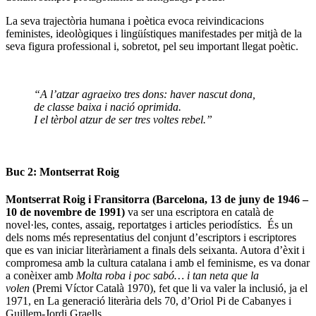
La seva trajectòria humana i poètica evoca reivindicacions
feministes, ideològiques i lingüístiques manifestades per mitjà de la
seva figura professional i, sobretot, pel seu important llegat poètic.
“A l’atzar agraeixo tres dons: haver nascut dona,
de classe baixa i nació oprimida.
I el tèrbol atzur de ser tres voltes rebel.”
Buc 2: Montserrat Roig
Montserrat Roig i Fransitorra
(Barcelona, 13 de juny de 1946 –
10 de novembre de 1991)
va ser
una escriptora en català de
novel·les, contes, assaig, reportatges i articles periodístics.
És un
dels noms més representatius del conjunt d’escriptors i escriptores
que es van iniciar literàriament a finals dels seixanta. Autora d’èxit i
compromesa amb la cultura catalana i amb el feminisme, es va donar
a conèixer amb
Molta roba i poc sabó… i tan neta
que la
volen
(Premi Víctor Català 1970), fet que li va valer la inclusió, ja el
1971, en La generació literària dels 70, d’Oriol Pi de Cabanyes i
Guillem-Jordi Graells.