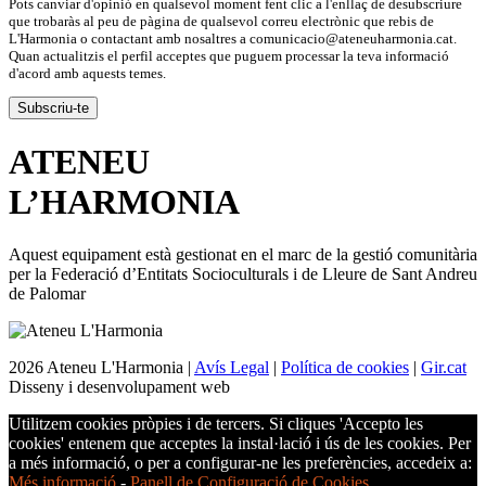
Pots canviar d'opinió en qualsevol moment fent clic a l'enllaç de desubscriure
que trobaràs al peu de pàgina de qualsevol correu electrònic que rebis de
L'Harmonia o contactant amb nosaltres a comunicacio@ateneuharmonia.cat.
Quan actualitzis el perfil acceptes que puguem processar la teva informació
d'acord amb aquests temes.
ATENEU
L’
HARMONIA
Aquest equipament està gestionat en el marc de la gestió comunitària
per la Federació d’Entitats Socioculturals i de Lleure de Sant Andreu
de Palomar
2026 Ateneu L'Harmonia |
Avís Legal
|
Política de cookies
|
Gir.cat
Disseny i desenvolupament web
Utilitzem cookies pròpies i de tercers. Si cliques 'Accepto les
cookies' entenem que acceptes la instal·lació i ús de les cookies. Per
a més informació, o per a configurar-ne les preferències, accedeix a:
Més informació
-
Panell de Configuració de Cookies