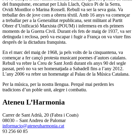
del franquisme, encarnat per Lluís Llach, Quico Pi de la Serra,
Ovidi Montllor o Marina Rossell. Rebull va ser la seva guia. Va
treballar des de jove com a obrera tèxtil. Amb 16 anys va començar
a treballar per a la Generalitat republicana, sent militant al Partit
Obrer d’Unificació Marxista (POUM) i infermera en els primers
moments de la Guerra Civil. Durant els fets de maig de 1937, va ser
detinguda i reclosa, però va escapar i fugir a França on va viure fins
després de la dictadura franquista.
En el marc del maig de 1968, ja pels volts de la cinquantena, va
començar a fer cançó protesta musicant poemes d’autors catalans.
Rebull va rebre la Creu de Sant Jordi durant els anys 90 del segle
passat, però no va ser homenatjada a Sabadell fins a l’any 2012.
L’any 2006 va rebre un homenatge al Palau de la Música Catalana.
Per la música, per la nostra llengua. Perquè mai perdem les
tradicions d’un poble unit, alegre i combatiu.
Ateneu L’Harmonia
Carrer de Sant Adrià, 20 (Fabra i Coats)
08030 – Sant Andreu de Palomar
informacio@ateneuharmonia.cat
93 256 60 85