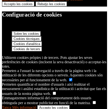
Accepto les cookies
Rebutjo les cookies
Configuració de cookies
Sobre les cookies
Cookies tècniques
Cookies d'analítica
Cookies de tercers
Utilitzem cookies pròpies i de tercers. Pots ajustar les seves
preferències de cookies (incloent la seva desactivació) o acceptar-les
totes.
Permeten a l'usuari la navegació a través de la pàgina web i la
utilització de les diferents opcions o serveis. Aquestes cookies són
necessàries per al funcionament de la web.
Permeten quantificar el nombre d'usuaris i així realitzar el
mesurament i anàlisi estadística de la utilització i activitat que fan els
usuaris de la nostra pàgina web.
Emmagatzemen informació del comportament dels usuaris
obtinguda per a mostrar publicitat en funció de la mateixa.
Tanca
Més informació
Accepto les cookies