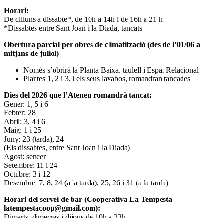
Horari:
De dilluns a dissabte*, de 10h a 14h i de 16h a 21 h
*Dissabtes entre Sant Joan i la Diada, tancats
Obertura parcial per obres de climatització (des de l’01/06 a
mitjans de juliol)
Només s’obrirà la Planta Baixa, taulell i Espai Relacional
Plantes 1, 2 i 3, i els seus lavabos, romandran tancades
Dies del 2026 que l’Ateneu romandrà tancat:
Gener: 1, 5 i 6
Febrer: 28
Abril: 3, 4 i 6
Maig: 1 i 25
Juny: 23 (tarda), 24
(Els dissabtes, entre Sant Joan i la Diada)
Agost: sencer
Setembre: 11 i 24
Octubre: 3 i 12
Desembre: 7, 8, 24 (a la tarda), 25, 26 i 31 (a la tarda)
Horari del servei de bar (Cooperativa La Tempesta
latempestacoop@gmail.com):
Dimarts, dimecres i dijous de 10h a 23h