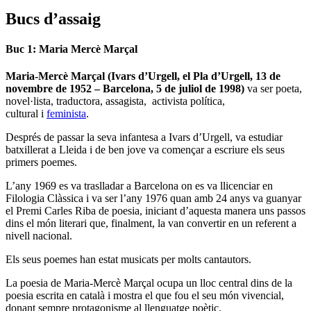
Bucs d’assaig
Buc 1: Maria Mercè Marçal
Maria-Mercè Marçal (Ivars d’Urgell, el Pla d’Urgell, 13 de
novembre de 1952 – Barcelona, 5 de juliol de 1998)
va ser
poeta,
novel·lista, traductora, assagista, activista política,
cultural i
feminista
.
Després de passar la seva infantesa a Ivars d’Urgell, va estudiar
batxillerat a Lleida i de ben jove va començar a escriure els seus
primers poemes.
L’any 1969 es va traslladar a Barcelona on es va llicenciar en
Filologia Clàssica i va ser l’any 1976 quan amb 24 anys va guanyar
el Premi Carles Riba de poesia, iniciant d’aquesta manera uns passos
dins el món literari que, finalment, la van convertir en un referent a
nivell nacional.
Els seus poemes han estat musicats per molts cantautors.
La poesia de Maria-Mercè Marçal ocupa un lloc central dins de la
poesia escrita en català i mostra el que fou el seu món vivencial,
donant sempre protagonisme al llenguatge poètic.