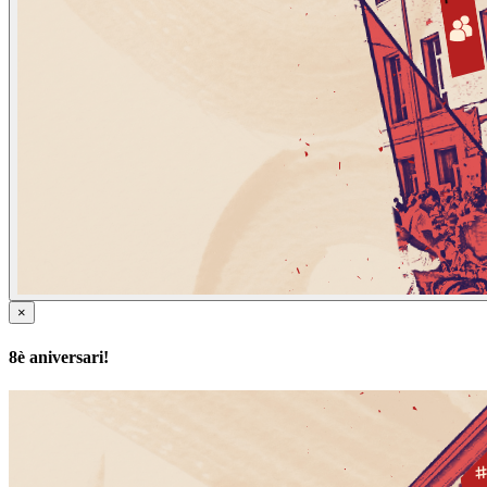
×
8è aniversari!