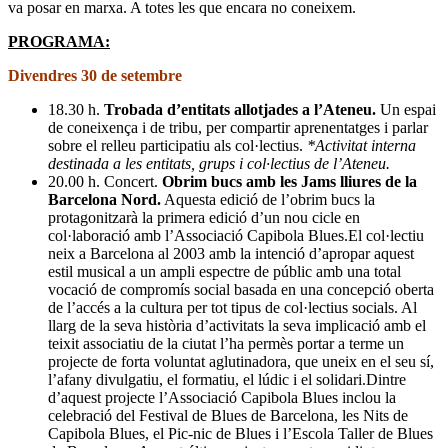
va posar en marxa. A totes les que encara no coneixem.
PROGRAMA:
Divendres 30 de setembre
18.30 h.
Trobada d’entitats allotjades a l’Ateneu.
Un espai
de coneixença i de tribu, per compartir aprenentatges i parlar
sobre el relleu participatiu als col·lectius.
*Activitat interna
destinada a les entitats, grups i col·lectius de l’Ateneu.
20.00 h. Concert.
Obrim bucs amb les Jams lliures de la
Barcelona Nord.
Aquesta edició de l’obrim bucs la
protagonitzarà la primera edició d’un nou cicle en
col·laboració amb l’Associació Capibola Blues.El col·lectiu
neix a Barcelona al 2003 amb la intenció d’apropar aquest
estil musical a un ampli espectre de públic amb una total
vocació de compromís social basada en una concepció oberta
de l’accés a la cultura per tot tipus de col·lectius socials. Al
llarg de la seva història d’activitats la seva implicació amb el
teixit associatiu de la ciutat l’ha permès portar a terme un
projecte de forta voluntat aglutinadora, que uneix en el seu sí,
l’afany divulgatiu, el formatiu, el lúdic i el solidari.Dintre
d’aquest projecte l’Associació Capibola Blues inclou la
celebració del Festival de Blues de Barcelona, les Nits de
Capibola Blues, el Pic-nic de Blues i l’Escola Taller de Blues