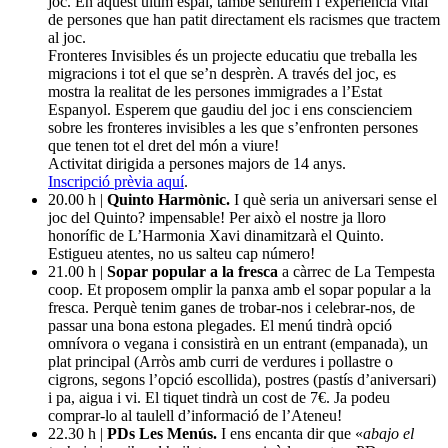
joc. En aquest últim espai, també sentirem l’experiència vital
de persones que han patit directament els racismes que tractem
al joc.
Fronteres Invisibles és un projecte educatiu que treballa les
migracions i tot el que se’n desprèn. A través del joc, es
mostra la realitat de les persones immigrades a l’Estat
Espanyol. Esperem que gaudiu del joc i ens conscienciem
sobre les fronteres invisibles a les que s’enfronten persones
que tenen tot el dret del món a viure!
Activitat dirigida a persones majors de 14 anys.
Inscripció prèvia aquí
.
20.00 h |
Quinto Harmònic.
I què seria un aniversari sense el
joc del Quinto? impensable! Per això el nostre ja lloro
honorífic de L’Harmonia Xavi dinamitzarà el Quinto.
Estigueu atentes, no us salteu cap número!
21.00 h |
Sopar popular a la fresca
a càrrec de La Tempesta
coop. Et proposem omplir la panxa amb el sopar popular a la
fresca. Perquè tenim ganes de trobar-nos i celebrar-nos, de
passar una bona estona plegades. El menú tindrà opció
omnívora o vegana i consistirà en un entrant (empanada), un
plat principal (Arròs amb curri de verdures i pollastre o
cigrons, segons l’opció escollida), postres (pastís d’aniversari)
i pa, aigua i vi. El tiquet tindrà un cost de 7€. Ja podeu
comprar-lo al taulell d’informació de l’Ateneu!
22.30 h |
PDs Les Menús.
I ens encanta dir que «
abajo el