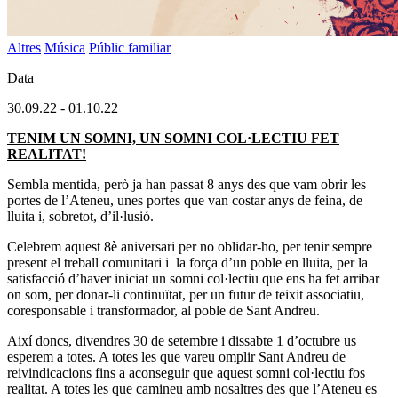
Altres
Música
Públic familiar
Data
30.09.22
-
01.10.22
TENIM UN SOMNI, UN SOMNI COL·LECTIU FET
REALITAT!
Sembla mentida, però ja han passat 8 anys des que vam obrir les
portes de l’Ateneu, unes portes que van costar anys de feina, de
lluita i, sobretot, d’il·lusió.
Celebrem aquest 8è aniversari per no oblidar-ho, per tenir sempre
present el treball comunitari i la força d’un poble en lluita, per la
satisfacció d’haver iniciat un somni col·lectiu que ens ha fet arribar
on som, per donar-li continuïtat, per un futur de teixit associatiu,
coresponsable i transformador, al poble de Sant Andreu.
Així doncs, divendres 30 de setembre i dissabte 1 d’octubre us
esperem a totes. A totes les que vareu omplir Sant Andreu de
reivindicacions fins a aconseguir que aquest somni col·lectiu fos
realitat. A totes les que camineu amb nosaltres des que l’Ateneu es