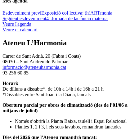
Més agenda
Esdeveniment previ
Exposició col·lectiva: (h)ARTmonia
Següent esdeveniment
4º Jornada de lactància materna
Veure l'agenda
Veure el calendari
Ateneu L’Harmonia
Carrer de Sant Adrià, 20 (Fabra i Coats)
08030 – Sant Andreu de Palomar
informacio@ateneuharmonia.cat
93 256 60 85
Horari:
De dilluns a dissabte*, de 10h a 14h i de 16h a 21 h
*Dissabtes entre Sant Joan i la Diada, tancats
Obertura parcial per obres de climatització (des de l’01/06 a
mitjans de juliol)
Només s’obrirà la Planta Baixa, taulell i Espai Relacional
Plantes 1, 2 i 3, i els seus lavabos, romandran tancades
Dies del 2026 que l’Ateneu romandrà tancat: