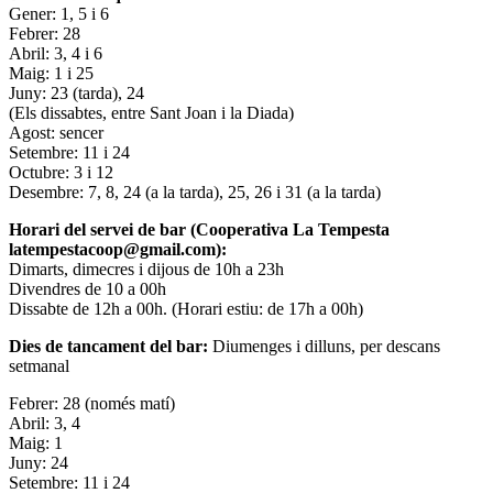
Gener: 1, 5 i 6
Febrer: 28
Abril: 3, 4 i 6
Maig: 1 i 25
Juny: 23 (tarda), 24
(Els dissabtes, entre Sant Joan i la Diada)
Agost: sencer
Setembre: 11 i 24
Octubre: 3 i 12
Desembre: 7, 8, 24 (a la tarda), 25, 26 i 31 (a la tarda)
Horari del servei de bar (Cooperativa La Tempesta
latempestacoop@gmail.com):
Dimarts, dimecres i dijous de 10h a 23h
Divendres de 10 a 00h
Dissabte de 12h a 00h. (Horari estiu: de 17h a 00h)
Dies de tancament del bar:
Diumenges i dilluns, per descans
setmanal
Febrer: 28 (només matí)
Abril: 3, 4
Maig: 1
Juny: 24
Setembre: 11 i 24