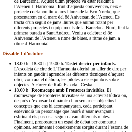
de Barcelona. Aquest últim projecte va estar residint a
l’Ateneu L’Harmonia i fruit d’aquesta convivència, neix el
projecte col·laboratiu «Jams lliures de la Bcn Nord», que
presentarem en el marc del 8è Aniversari de l’Ateneu. Es
tracta d’un seguit de jams lliures que aniran rotant per
diferents projectes i equipaments de la Barcelona Nord, fent la
primera parada a Sant Andreu. Veniu a celebrar el 8è
Aniversari de l’Ateneu a ritme de blues, a ritme de jam, a
ritme d’Harmonia!
Dissabte 1 d’octubre
18.00 h | 18.30 h | 19.00 h.
Tastet de circ per infants.
L’escoleta de circ de L’Harmonia oferirà un taller de circ per
infants on gaudir i aprendre les diferents tècniques d’aquest
ofici, com ara el diàbolo, les pilotes o els equilibris sobre
objectes. A càrrec de Rafa Espada i Ceska.
18.00 h |
Roomscape amb Fronteres invisibles.
El
roomescape de Fronteres Invisibles és una activitat lúdica on,
després d’exposar la dinàmica i presentar els objectius i
conceptes que ens hi acompanyaran, cada participant
esdevindrà un personatge que haurà d’anar avançant i
esbrinant els passos a seguir davant diferents reptes.
Finalment, proposarem un espai de debat per compartir
opinions, sentiments i coneixements sorgits durant l’estona de