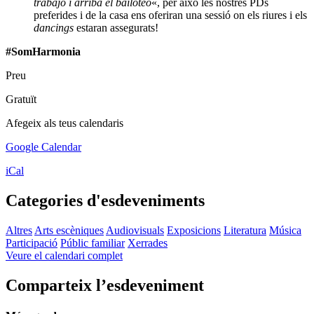
trabajo i arriba el bailoteo
«, per això les nostres PDs
preferides i de la casa ens oferiran una sessió on els riures i els
dancings
estaran assegurats!
#SomHarmonia
Preu
Gratuït
Afegeix als teus calendaris
Google Calendar
iCal
Categories d'esdeveniments
Altres
Arts escèniques
Audiovisuals
Exposicions
Literatura
Música
Participació
Públic familiar
Xerrades
Veure el calendari complet
Comparteix l’esdeveniment