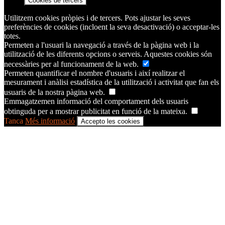
Cookies de tercers
Utilitzem cookies pròpies i de tercers. Pots ajustar les seves
preferències de cookies (incloent la seva desactivació) o acceptar-les
totes.
Permeten a l'usuari la navegació a través de la pàgina web i la
utilització de les diferents opcions o serveis. Aquestes cookies són
necessàries per al funcionament de la web.
Permeten quantificar el nombre d'usuaris i així realitzar el
mesurament i anàlisi estadística de la utilització i activitat que fan els
usuaris de la nostra pàgina web.
Emmagatzemen informació del comportament dels usuaris
obtinguda per a mostrar publicitat en funció de la mateixa.
Tanca
Més informació
Accepto les cookies