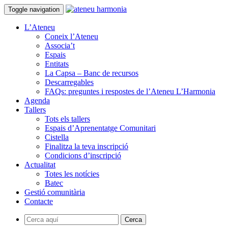
Toggle navigation
L’Ateneu
Coneix l’Ateneu
Associa’t
Espais
Entitats
La Capsa – Banc de recursos
Descarregables
FAQs: preguntes i respostes de l’Ateneu L’Harmonia
Agenda
Tallers
Tots els tallers
Espais d’Aprenentatge Comunitari
Cistella
Finalitza la teva inscripció
Condicions d’inscripció
Actualitat
Totes les notícies
Batec
Gestió comunitària
Contacte