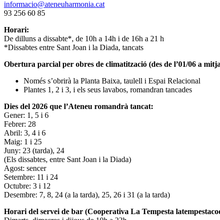
informacio@ateneuharmonia.cat
93 256 60 85
Horari:
De dilluns a dissabte*, de 10h a 14h i de 16h a 21 h
*Dissabtes entre Sant Joan i la Diada, tancats
Obertura parcial per obres de climatització (des de l’01/06 a mitja
Només s’obrirà la Planta Baixa, taulell i Espai Relacional
Plantes 1, 2 i 3, i els seus lavabos, romandran tancades
Dies del 2026 que l’Ateneu romandrà tancat:
Gener: 1, 5 i 6
Febrer: 28
Abril: 3, 4 i 6
Maig: 1 i 25
Juny: 23 (tarda), 24
(Els dissabtes, entre Sant Joan i la Diada)
Agost: sencer
Setembre: 11 i 24
Octubre: 3 i 12
Desembre: 7, 8, 24 (a la tarda), 25, 26 i 31 (a la tarda)
Horari del servei de bar (Cooperativa La Tempesta latempestac