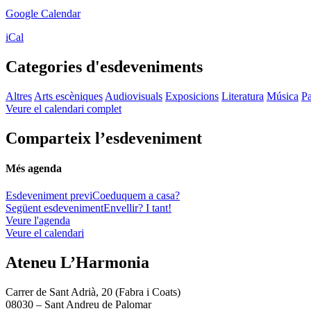
Google Calendar
iCal
Categories d'esdeveniments
Altres
Arts escèniques
Audiovisuals
Exposicions
Literatura
Música
Pa
Veure el calendari complet
Comparteix l’esdeveniment
Més agenda
Esdeveniment previ
Coeduquem a casa?
Següent esdeveniment
Envellir? I tant!
Veure l'agenda
Veure el calendari
Ateneu L’Harmonia
Carrer de Sant Adrià, 20 (Fabra i Coats)
08030 – Sant Andreu de Palomar