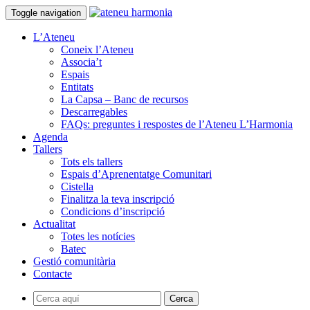
Toggle navigation
L’Ateneu
Coneix l’Ateneu
Associa’t
Espais
Entitats
La Capsa – Banc de recursos
Descarregables
FAQs: preguntes i respostes de l’Ateneu L’Harmonia
Agenda
Tallers
Tots els tallers
Espais d’Aprenentatge Comunitari
Cistella
Finalitza la teva inscripció
Condicions d’inscripció
Actualitat
Totes les notícies
Batec
Gestió comunitària
Contacte