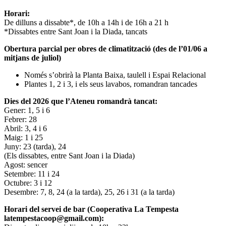
Horari:
De dilluns a dissabte*, de 10h a 14h i de 16h a 21 h
*Dissabtes entre Sant Joan i la Diada, tancats
Obertura parcial per obres de climatització (des de l’01/06 a
mitjans de juliol)
Només s’obrirà la Planta Baixa, taulell i Espai Relacional
Plantes 1, 2 i 3, i els seus lavabos, romandran tancades
Dies del 2026 que l’Ateneu romandrà tancat:
Gener: 1, 5 i 6
Febrer: 28
Abril: 3, 4 i 6
Maig: 1 i 25
Juny: 23 (tarda), 24
(Els dissabtes, entre Sant Joan i la Diada)
Agost: sencer
Setembre: 11 i 24
Octubre: 3 i 12
Desembre: 7, 8, 24 (a la tarda), 25, 26 i 31 (a la tarda)
Horari del servei de bar (Cooperativa La Tempesta
latempestacoop@gmail.com):