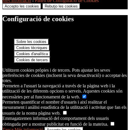
Més informació
-
Panell de Configuració de Cookies
Accepto les cookies
Rebutjo les cookies
Configuració de cookies
Sobre les cookies
Cookies tècniques
Cookies d'analítica
Cookies de tercers
Utilitzem cookies pròpies i de tercers. Pots ajustar les seves
preferències de cookies (incloent la seva desactivació) o acceptar-les
totes.
Permeten a l'usuari la navegació a través de la pàgina web i la
utilització de les diferents opcions o serveis. Aquestes cookies són
necessàries per al funcionament de la web.
Permeten quantificar el nombre d'usuaris i així realitzar el
mesurament i anàlisi estadística de la utilització i activitat que fan els
usuaris de la nostra pàgina web.
Emmagatzemen informació del comportament dels usuaris
obtinguda per a mostrar publicitat en funció de la mateixa.
Tanca
Més informació
Accepto les cookies