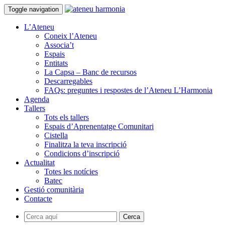
Toggle navigation
L’Ateneu
Coneix l’Ateneu
Associa’t
Espais
Entitats
La Capsa – Banc de recursos
Descarregables
FAQs: preguntes i respostes de l’Ateneu L’Harmonia
Agenda
Tallers
Tots els tallers
Espais d’Aprenentatge Comunitari
Cistella
Finalitza la teva inscripció
Condicions d’inscripció
Actualitat
Totes les notícies
Batec
Gestió comunitària
Contacte