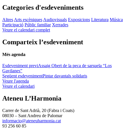
Categories d'esdeveniments
Altres
Arts escèniques
Audiovisuals
Exposicions
Literatura
Música
Participació
Públic familiar
Xerrades
Veure el calendari complet
Comparteix l’esdeveniment
Més agenda
Esdeveniment previ
Assaig Obert de la peça de sarsuela “Los
Gavilanes”
Següent esdeveniment
Pintar davantals solidaris
Veure l'agenda
Veure el calendari
Ateneu L’Harmonia
Carrer de Sant Adrià, 20 (Fabra i Coats)
08030 – Sant Andreu de Palomar
informacio@ateneuharmonia.cat
93 256 60 85