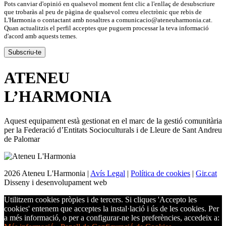
Pots canviar d'opinió en qualsevol moment fent clic a l'enllaç de desubscriure
que trobaràs al peu de pàgina de qualsevol correu electrònic que rebis de
L'Harmonia o contactant amb nosaltres a comunicacio@ateneuharmonia.cat.
Quan actualitzis el perfil acceptes que puguem processar la teva informació
d'acord amb aquests temes.
ATENEU
L’
HARMONIA
Aquest equipament està gestionat en el marc de la gestió comunitària
per la Federació d’Entitats Socioculturals i de Lleure de Sant Andreu
de Palomar
2026 Ateneu L'Harmonia |
Avís Legal
|
Política de cookies
|
Gir.cat
Disseny i desenvolupament web
Utilitzem cookies pròpies i de tercers. Si cliques 'Accepto les
cookies' entenem que acceptes la instal·lació i ús de les cookies. Per
a més informació, o per a configurar-ne les preferències, accedeix a: