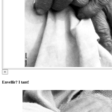
×
Envellir? I tant!