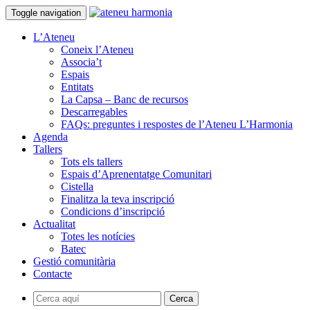
Toggle navigation
L’Ateneu
Coneix l’Ateneu
Associa’t
Espais
Entitats
La Capsa – Banc de recursos
Descarregables
FAQs: preguntes i respostes de l’Ateneu L’Harmonia
Agenda
Tallers
Tots els tallers
Espais d’Aprenentatge Comunitari
Cistella
Finalitza la teva inscripció
Condicions d’inscripció
Actualitat
Totes les notícies
Batec
Gestió comunitària
Contacte