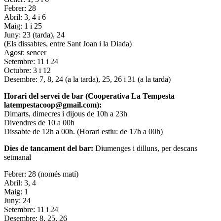
Febrer: 28
Abril: 3, 4 i 6
Maig: 1 i 25
Juny: 23 (tarda), 24
(Els dissabtes, entre Sant Joan i la Diada)
Agost: sencer
Setembre: 11 i 24
Octubre: 3 i 12
Desembre: 7, 8, 24 (a la tarda), 25, 26 i 31 (a la tarda)
Horari del servei de bar (Cooperativa La Tempesta
latempestacoop@gmail.com):
Dimarts, dimecres i dijous de 10h a 23h
Divendres de 10 a 00h
Dissabte de 12h a 00h. (Horari estiu: de 17h a 00h)
Dies de tancament del bar:
Diumenges i dilluns, per descans
setmanal
Febrer: 28 (només matí)
Abril: 3, 4
Maig: 1
Juny: 24
Setembre: 11 i 24
Desembre: 8, 25, 26