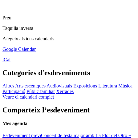
Preu
Taquilla inversa
Afegeix als teus calendaris
Google Calendar
iCal
Categories d'esdeveniments
Altres
Arts escèniques
Audiovisuals
Exposicions
Literatura
Música
Participació
Públic familiar
Xerrades
Veure el calendari complet
Comparteix l’esdeveniment
Més agenda
Esdeveniment previ
Concert de festa major amb La Flor del Otro +