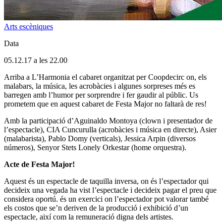
Arts escèniques
Data
05.12.17 a les 22.00
Arriba a L’Harmonia el cabaret organitzat per Coopdecirc on, els
malabars, la música, les acrobàcies i algunes sorpreses més es
barregen amb l’humor per sorprendre i fer gaudir al públic. Us
prometem que en aquest cabaret de Festa Major no faltarà de res!
Amb la participació d’Aguinaldo Montoya (clown i presentador de
l’espectacle), CIA Cuncurulla (acrobàcies i música en directe), Asier
(malabarista), Pablo Domy (verticals), Jessica Arpin (diversos
números), Senyor Stets Lonely Orkestar (home orquestra).
Acte de Festa Major!
Aquest és un espectacle de taquilla inversa, on és l’espectador qui
decideix una vegada ha vist l’espectacle i decideix pagar el preu que
considera oportú. és un exercici on l’espectador pot valorar també
els costos que se’n deriven de la producció i exhibició d’un
espectacle, així com la remuneració digna dels artistes.