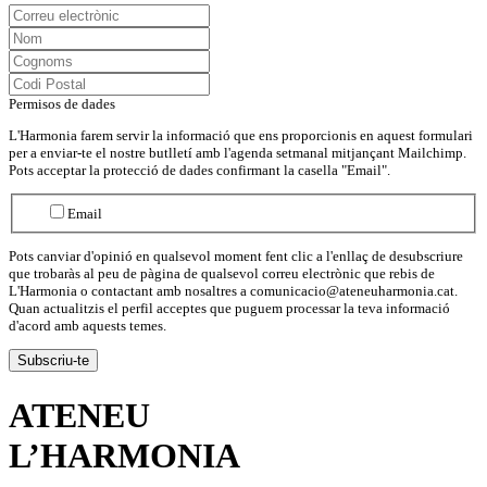
Permisos de dades
L'Harmonia farem servir la informació que ens proporcionis en aquest formulari
per a enviar-te el nostre butlletí amb l'agenda setmanal mitjançant Mailchimp.
Pots acceptar la protecció de dades confirmant la casella "Email".
Email
Pots canviar d'opinió en qualsevol moment fent clic a l'enllaç de desubscriure
que trobaràs al peu de pàgina de qualsevol correu electrònic que rebis de
L'Harmonia o contactant amb nosaltres a comunicacio@ateneuharmonia.cat.
Quan actualitzis el perfil acceptes que puguem processar la teva informació
d'acord amb aquests temes.
ATENEU
L’
HARMONIA