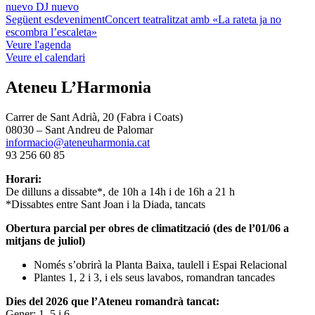
nuevo DJ nuevo
Següent esdeveniment
Concert teatralitzat amb «La rateta ja no
escombra l’escaleta»
Veure l'agenda
Veure el calendari
Ateneu L’Harmonia
Carrer de Sant Adrià, 20 (Fabra i Coats)
08030 – Sant Andreu de Palomar
informacio@ateneuharmonia.cat
93 256 60 85
Horari:
De dilluns a dissabte*, de 10h a 14h i de 16h a 21 h
*Dissabtes entre Sant Joan i la Diada, tancats
Obertura parcial per obres de climatització (des de l’01/06 a
mitjans de juliol)
Només s’obrirà la Planta Baixa, taulell i Espai Relacional
Plantes 1, 2 i 3, i els seus lavabos, romandran tancades
Dies del 2026 que l’Ateneu romandrà tancat:
Gener: 1, 5 i 6