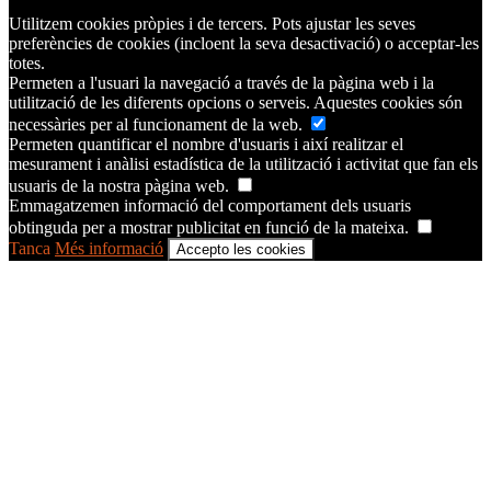
Utilitzem cookies pròpies i de tercers. Pots ajustar les seves
preferències de cookies (incloent la seva desactivació) o acceptar-les
totes.
Permeten a l'usuari la navegació a través de la pàgina web i la
utilització de les diferents opcions o serveis. Aquestes cookies són
necessàries per al funcionament de la web.
Permeten quantificar el nombre d'usuaris i així realitzar el
mesurament i anàlisi estadística de la utilització i activitat que fan els
usuaris de la nostra pàgina web.
Emmagatzemen informació del comportament dels usuaris
obtinguda per a mostrar publicitat en funció de la mateixa.
Tanca
Més informació
Accepto les cookies