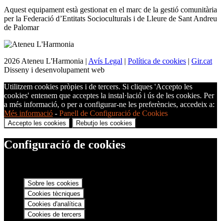
Aquest equipament està gestionat en el marc de la gestió comunitària
per la Federació d’Entitats Socioculturals i de Lleure de Sant Andreu
de Palomar
2026 Ateneu L'Harmonia |
Avís Legal
|
Política de cookies
|
Gir.cat
Disseny i desenvolupament web
Utilitzem cookies pròpies i de tercers. Si cliques 'Accepto les
cookies' entenem que acceptes la instal·lació i ús de les cookies. Per
a més informació, o per a configurar-ne les preferències, accedeix a:
Més informació
-
Panell de Configuració de Cookies
Accepto les cookies
Rebutjo les cookies
Configuració de cookies
Sobre les cookies
Cookies tècniques
Cookies d'analítica
Cookies de tercers