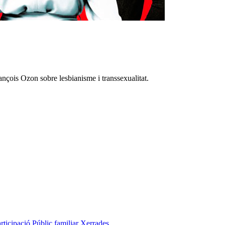
ançois Ozon sobre lesbianisme i transsexualitat.
rticipació
Públic familiar
Xerrades