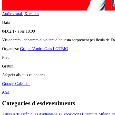
Audiovisuals
Xerrades
Data
04.02.17 a les 18.00
Visionarem i debatrem al voltant d’aquesta sorprenent pel·lícula de Fr
Organitza:
Grup d’Amics Gais LGTBIQ
Preu
Gratuït
Afegeix als teus calendaris
Google Calendar
iCal
Categories d'esdeveniments
Altres
Arts escèniques
Audiovisuals
Exposicions
Literatura
Música
Pa