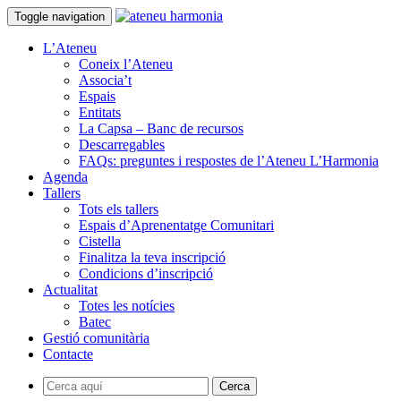
Toggle navigation
L’Ateneu
Coneix l’Ateneu
Associa’t
Espais
Entitats
La Capsa – Banc de recursos
Descarregables
FAQs: preguntes i respostes de l’Ateneu L’Harmonia
Agenda
Tallers
Tots els tallers
Espais d’Aprenentatge Comunitari
Cistella
Finalitza la teva inscripció
Condicions d’inscripció
Actualitat
Totes les notícies
Batec
Gestió comunitària
Contacte