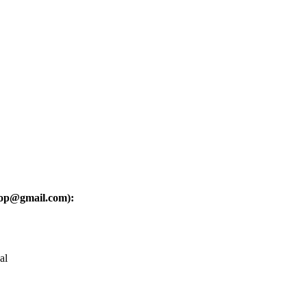
oop@gmail.com):
al