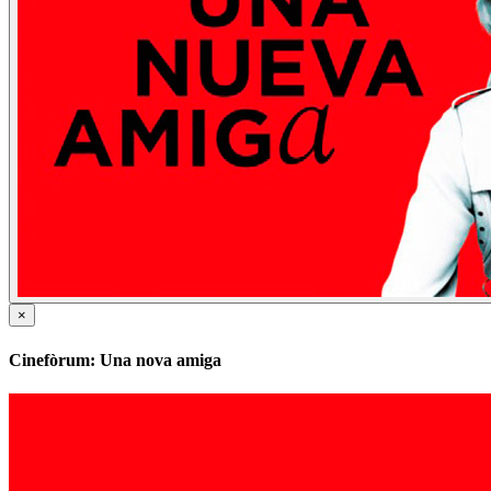
×
Cinefòrum: Una nova amiga