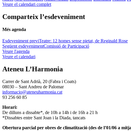
Veure el calendari complet
Comparteix l’esdeveniment
Més agenda
Esdeveniment previ
Teatre: 12 homes sense pietat, de Reginald Rose
Següent esdeveniment
Comissió de Participació
Veure l'agenda
Veure el calendari
Ateneu L’Harmonia
Carrer de Sant Adrià, 20 (Fabra i Coats)
08030 – Sant Andreu de Palomar
informacio@ateneuharmonia.cat
93 256 60 85
Horari:
De dilluns a dissabte*, de 10h a 14h i de 16h a 21 h
*Dissabtes entre Sant Joan i la Diada, tancats
Obertura parcial per obres de climatització (des de l’01/06 a mitja