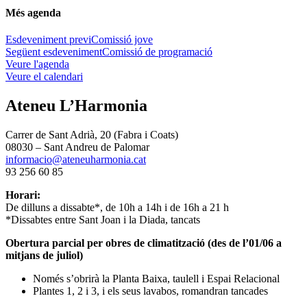
Més agenda
Esdeveniment previ
Comissió jove
Següent esdeveniment
Comissió de programació
Veure l'agenda
Veure el calendari
Ateneu L’Harmonia
Carrer de Sant Adrià, 20 (Fabra i Coats)
08030 – Sant Andreu de Palomar
informacio@ateneuharmonia.cat
93 256 60 85
Horari:
De dilluns a dissabte*, de 10h a 14h i de 16h a 21 h
*Dissabtes entre Sant Joan i la Diada, tancats
Obertura parcial per obres de climatització (des de l’01/06 a
mitjans de juliol)
Només s’obrirà la Planta Baixa, taulell i Espai Relacional
Plantes 1, 2 i 3, i els seus lavabos, romandran tancades