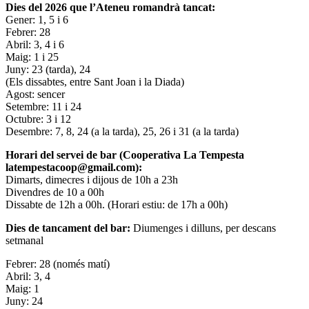
Dies del 2026 que l’Ateneu romandrà tancat:
Gener: 1, 5 i 6
Febrer: 28
Abril: 3, 4 i 6
Maig: 1 i 25
Juny: 23 (tarda), 24
(Els dissabtes, entre Sant Joan i la Diada)
Agost: sencer
Setembre: 11 i 24
Octubre: 3 i 12
Desembre: 7, 8, 24 (a la tarda), 25, 26 i 31 (a la tarda)
Horari del servei de bar (Cooperativa La Tempesta
latempestacoop@gmail.com):
Dimarts, dimecres i dijous de 10h a 23h
Divendres de 10 a 00h
Dissabte de 12h a 00h. (Horari estiu: de 17h a 00h)
Dies de tancament del bar:
Diumenges i dilluns, per descans
setmanal
Febrer: 28 (només matí)
Abril: 3, 4
Maig: 1
Juny: 24