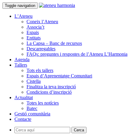
Toggle navigation
L’Ateneu
Coneix l’Ateneu
Associa’t
Espais
Entitats
La Capsa – Banc de recursos
Descarregables
FAQs: preguntes i respostes de l’Ateneu L’Harmonia
Agenda
Tallers
Tots els tallers
Espais d’Aprenentatge Comunitari
Cistella
Finalitza la teva inscripció
Condicions d’inscripció
Actualitat
Totes les notícies
Batec
Gestió comunitària
Contacte