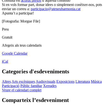
Consulta els
acords presos
d’aquesta comissió
Si en vols formar part, donar idees o simplement conèixer-nos, pots
enviar un correu a:
participacio@ateneuharmonia.cat
Apunta’t a participar!
[Fotografia: Morgue File]
Preu
Gratuït
Afegeix als teus calendaris
Google Calendar
iCal
Categories d'esdeveniments
Altres
Arts escèniques
Audiovisuals
Exposicions
Literatura
Música
Participació
Públic familiar
Xerrades
Veure el calendari complet
Comparteix l’esdeveniment