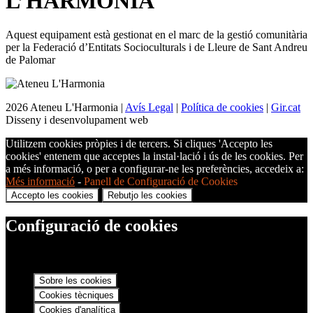
L’
HARMONIA
Aquest equipament està gestionat en el marc de la gestió comunitària
per la Federació d’Entitats Socioculturals i de Lleure de Sant Andreu
de Palomar
2026 Ateneu L'Harmonia |
Avís Legal
|
Política de cookies
|
Gir.cat
Disseny i desenvolupament web
Utilitzem cookies pròpies i de tercers. Si cliques 'Accepto les
cookies' entenem que acceptes la instal·lació i ús de les cookies. Per
a més informació, o per a configurar-ne les preferències, accedeix a:
Més informació
-
Panell de Configuració de Cookies
Accepto les cookies
Rebutjo les cookies
Configuració de cookies
Sobre les cookies
Cookies tècniques
Cookies d'analítica