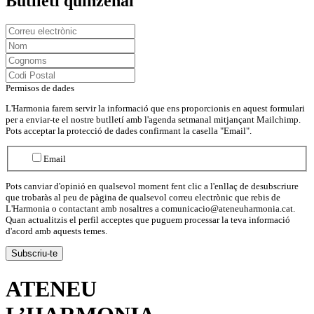
Butlletí quinzenal
Permisos de dades
L'Harmonia farem servir la informació que ens proporcionis en aquest formulari
per a enviar-te el nostre butlletí amb l'agenda setmanal mitjançant Mailchimp.
Pots acceptar la protecció de dades confirmant la casella "Email".
Email
Pots canviar d'opinió en qualsevol moment fent clic a l'enllaç de desubscriure
que trobaràs al peu de pàgina de qualsevol correu electrònic que rebis de
L'Harmonia o contactant amb nosaltres a comunicacio@ateneuharmonia.cat.
Quan actualitzis el perfil acceptes que puguem processar la teva informació
d'acord amb aquests temes.
ATENEU