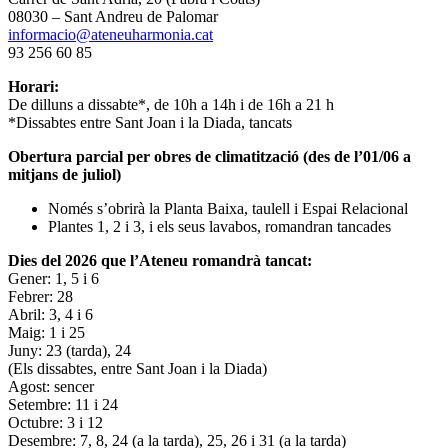
08030 – Sant Andreu de Palomar
informacio@ateneuharmonia.cat
93 256 60 85
Horari:
De dilluns a dissabte*, de 10h a 14h i de 16h a 21 h
*Dissabtes entre Sant Joan i la Diada, tancats
Obertura parcial per obres de climatització (des de l’01/06 a
mitjans de juliol)
Només s’obrirà la Planta Baixa, taulell i Espai Relacional
Plantes 1, 2 i 3, i els seus lavabos, romandran tancades
Dies del 2026 que l’Ateneu romandrà tancat:
Gener: 1, 5 i 6
Febrer: 28
Abril: 3, 4 i 6
Maig: 1 i 25
Juny: 23 (tarda), 24
(Els dissabtes, entre Sant Joan i la Diada)
Agost: sencer
Setembre: 11 i 24
Octubre: 3 i 12
Desembre: 7, 8, 24 (a la tarda), 25, 26 i 31 (a la tarda)