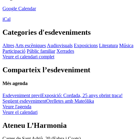
Google Calendar
iCal
Categories d'esdeveniments
Altres
Arts escèniques
Audiovisuals
Exposicions
Literatura
Música
Participació
Públic familiar
Xerrades
Veure el calendari complet
Comparteix l’esdeveniment
Més agenda
Esdeveniment previ
Exposició: Cordada, 25 anys obrint traça!
Següent esdeveniment
Orelletes amb Mateólika
Veure l'agenda
Veure el calendari
Ateneu L’Harmonia
Carrer de Sant Adrià, 20 (Fabra i Coats)