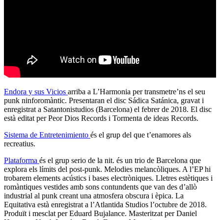
Endora y sus Vicios
arriba a L’Harmonia per transmetre’ns el seu
punk ninforomàntic. Presentaran el disc Sádica Satánica, gravat i
enregistrat a Satantonistudios (Barcelona) el febrer de 2018. El disc
està editat per Peor Dios Records i Tormenta de ideas Records.
Sistema de Entretenimiento
és el grup del que t’enamores als
recreatius.
Plataforma
és el grup serio de la nit. és un trio de Barcelona que
explora els límits del post-punk. Melodies melancòliques. A l’EP hi
trobarem elements acústics i bases electròniques. Lletres estètiques i
romàntiques vestides amb sons contundents que van des d’allò
industrial al punk creant una atmosfera obscura i èpica. La
Equitativa està enregistrat a l’Atlantida Studios l’octubre de 2018.
Produït i mesclat per Eduard Bujalance. Masteritzat per Daniel