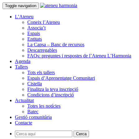
Toggle navigation
L’Ateneu
Coneix l’Ateneu
Associa’t
Espais
Entitats
La Capsa – Banc de recursos
Descarregables
FAQs: preguntes i respostes de l’Ateneu L’Harmonia
Agenda
Tallers
Tots els tallers
Espais d’Aprenentatge Comunitari
Cistella
Finalitza la teva inscripció
Condicions d’inscripció
Actualitat
Totes les notícies
Batec
Gestió comunitària
Contacte