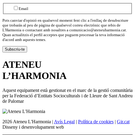
Email
Pots canviar d'opinió en qualsevol moment fent clic a l'enllaç de desubscriure
que trobaràs al peu de pàgina de qualsevol correu electrònic que rebis de
L'Harmonia o contactant amb nosaltres a comunicacio@ateneuharmonia.cat.
Quan actualitzis el perfil acceptes que puguem processar la teva informació
d'acord amb aquests temes.
ATENEU
L’
HARMONIA
Aquest equipament està gestionat en el marc de la gestió comunitària
per la Federació d’Entitats Socioculturals i de Lleure de Sant Andreu
de Palomar
2026 Ateneu L'Harmonia |
Avís Legal
|
Política de cookies
|
Gir.cat
Disseny i desenvolupament web