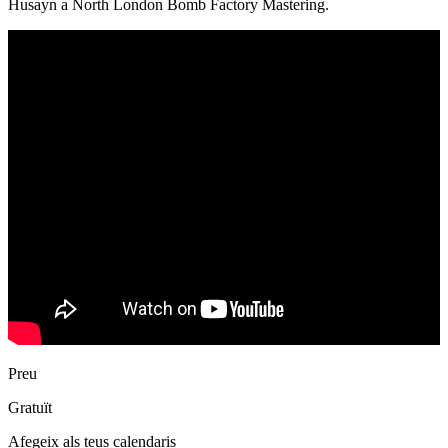
Husayn a North London Bomb Factory Mastering.
Preu
Gratuït
Afegeix als teus calendaris