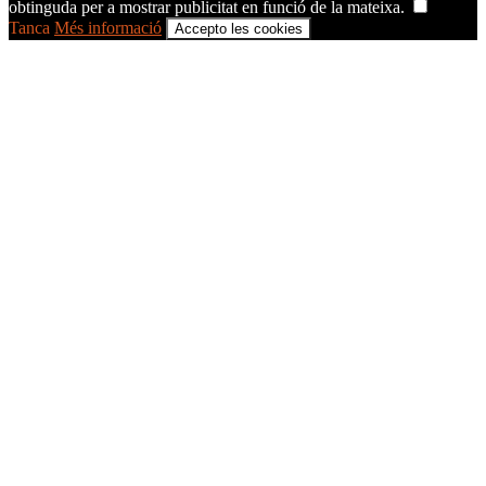
obtinguda per a mostrar publicitat en funció de la mateixa.
Tanca
Més informació
Accepto les cookies