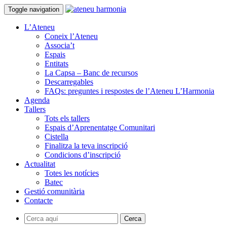
Toggle navigation
L’Ateneu
Coneix l’Ateneu
Associa’t
Espais
Entitats
La Capsa – Banc de recursos
Descarregables
FAQs: preguntes i respostes de l’Ateneu L’Harmonia
Agenda
Tallers
Tots els tallers
Espais d’Aprenentatge Comunitari
Cistella
Finalitza la teva inscripció
Condicions d’inscripció
Actualitat
Totes les notícies
Batec
Gestió comunitària
Contacte