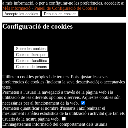
a més informació, o per a configurar-ne les preferències, accedeix a:
Més informació
-
Panell de Configuració de Cookies
Accepto les cookies
Rebutjo les cookies
Configuració de cookies
Sobre les cookies
Cookies tècniques
Cookies d'analítica
Cookies de tercers
Utilitzem cookies pròpies i de tercers. Pots ajustar les seves
preferències de cookies (incloent la seva desactivació) o acceptar-les
totes.
Permeten a l'usuari la navegació a través de la pàgina web i la
utilització de les diferents opcions o serveis. Aquestes cookies són
necessàries per al funcionament de la web.
Permeten quantificar el nombre d'usuaris i així realitzar el
mesurament i anàlisi estadística de la utilització i activitat que fan els
usuaris de la nostra pàgina web.
Emmagatzemen informació del comportament dels usuaris