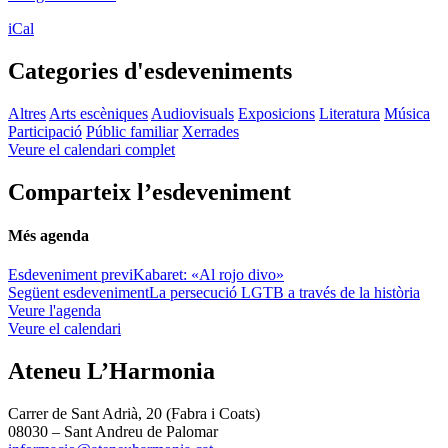
iCal
Categories d'esdeveniments
Altres
Arts escèniques
Audiovisuals
Exposicions
Literatura
Música
Participació
Públic familiar
Xerrades
Veure el calendari complet
Comparteix l’esdeveniment
Més agenda
Esdeveniment previ
Kabaret: «Al rojo divo»
Següent esdeveniment
La persecució LGTB a través de la història
Veure l'agenda
Veure el calendari
Ateneu L’Harmonia
Carrer de Sant Adrià, 20 (Fabra i Coats)
08030 – Sant Andreu de Palomar