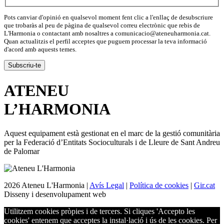
Pots canviar d'opinió en qualsevol moment fent clic a l'enllaç de desubscriure
que trobaràs al peu de pàgina de qualsevol correu electrònic que rebis de
L'Harmonia o contactant amb nosaltres a comunicacio@ateneuharmonia.cat.
Quan actualitzis el perfil acceptes que puguem processar la teva informació
d'acord amb aquests temes.
ATENEU
L’
HARMONIA
Aquest equipament està gestionat en el marc de la gestió comunitària
per la Federació d’Entitats Socioculturals i de Lleure de Sant Andreu
de Palomar
2026 Ateneu L'Harmonia |
Avís Legal
|
Política de cookies
|
Gir.cat
Disseny i desenvolupament web
Utilitzem cookies pròpies i de tercers. Si cliques 'Accepto les
cookies' entenem que acceptes la instal·lació i ús de les cookies. Per