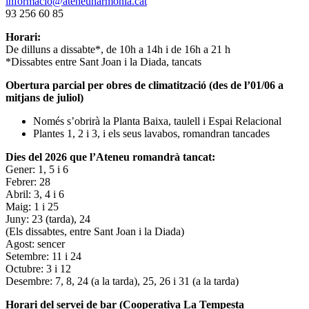
informacio@ateneuharmonia.cat
93 256 60 85
Horari:
De dilluns a dissabte*, de 10h a 14h i de 16h a 21 h
*Dissabtes entre Sant Joan i la Diada, tancats
Obertura parcial per obres de climatització (des de l’01/06 a
mitjans de juliol)
Només s’obrirà la Planta Baixa, taulell i Espai Relacional
Plantes 1, 2 i 3, i els seus lavabos, romandran tancades
Dies del 2026 que l’Ateneu romandrà tancat:
Gener: 1, 5 i 6
Febrer: 28
Abril: 3, 4 i 6
Maig: 1 i 25
Juny: 23 (tarda), 24
(Els dissabtes, entre Sant Joan i la Diada)
Agost: sencer
Setembre: 11 i 24
Octubre: 3 i 12
Desembre: 7, 8, 24 (a la tarda), 25, 26 i 31 (a la tarda)
Horari del servei de bar (Cooperativa La Tempesta