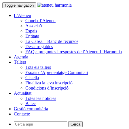
Toggle navigation
L’Ateneu
Coneix l’Ateneu
Associa’t
Espais
Entitats
La Capsa – Banc de recursos
Descarregables
FAQs: preguntes i respostes de l’Ateneu L’Harmonia
Agenda
Tallers
Tots els tallers
Espais d’Aprenentatge Comunitari
Cistella
Finalitza la teva inscripció
Condicions d’inscripció
Actualitat
Totes les notícies
Batec
Gestió comunitària
Contacte