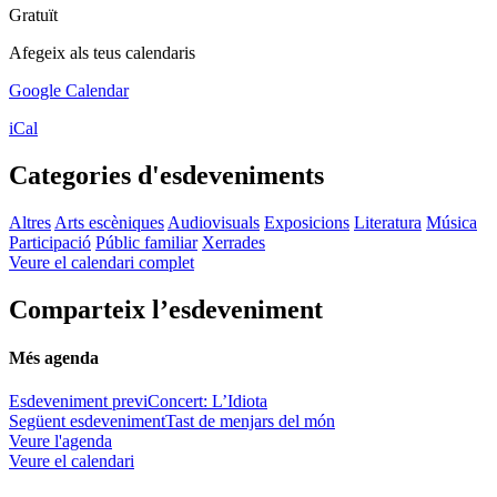
Gratuït
Afegeix als teus calendaris
Google Calendar
iCal
Categories d'esdeveniments
Altres
Arts escèniques
Audiovisuals
Exposicions
Literatura
Música
Participació
Públic familiar
Xerrades
Veure el calendari complet
Comparteix l’esdeveniment
Més agenda
Esdeveniment previ
Concert: L’Idiota
Següent esdeveniment
Tast de menjars del món
Veure l'agenda
Veure el calendari