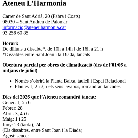
Ateneu L’Harmonia
Carrer de Sant Adrià, 20 (Fabra i Coats)
08030 – Sant Andreu de Palomar
informacio@ateneuharmonia.cat
93 256 60 85
Horari:
De dilluns a dissabte*, de 10h a 14h i de 16h a 21 h
*Dissabtes entre Sant Joan i la Diada, tancats
Obertura parcial per obres de climatització (des de l’01/06 a
mitjans de juliol)
Només s’obrirà la Planta Baixa, taulell i Espai Relacional
Plantes 1, 2 i 3, i els seus lavabos, romandran tancades
Dies del 2026 que l’Ateneu romandrà tancat:
Gener: 1, 5 i 6
Febrer: 28
Abril: 3, 4 i 6
Maig: 1 i 25
Juny: 23 (tarda), 24
(Els dissabtes, entre Sant Joan i la Diada)
Agost: sencer