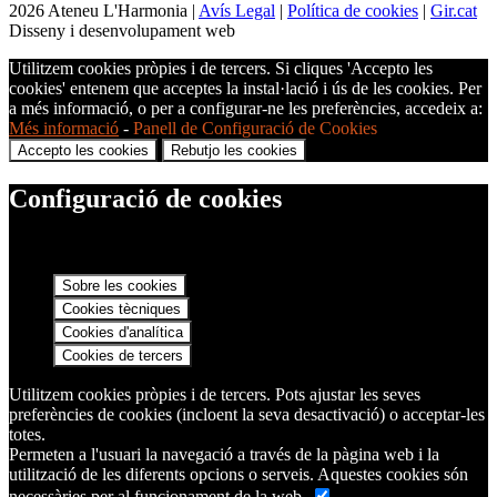
2026 Ateneu L'Harmonia |
Avís Legal
|
Política de cookies
|
Gir.cat
Disseny i desenvolupament web
Utilitzem cookies pròpies i de tercers. Si cliques 'Accepto les
cookies' entenem que acceptes la instal·lació i ús de les cookies. Per
a més informació, o per a configurar-ne les preferències, accedeix a:
Més informació
-
Panell de Configuració de Cookies
Accepto les cookies
Rebutjo les cookies
Configuració de cookies
Sobre les cookies
Cookies tècniques
Cookies d'analítica
Cookies de tercers
Utilitzem cookies pròpies i de tercers. Pots ajustar les seves
preferències de cookies (incloent la seva desactivació) o acceptar-les
totes.
Permeten a l'usuari la navegació a través de la pàgina web i la
utilització de les diferents opcions o serveis. Aquestes cookies són
necessàries per al funcionament de la web.