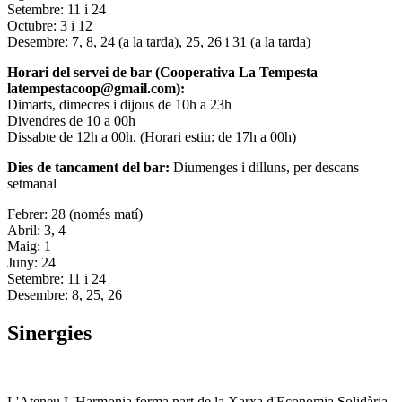
Setembre: 11 i 24
Octubre: 3 i 12
Desembre: 7, 8, 24 (a la tarda), 25, 26 i 31 (a la tarda)
Horari del servei de bar (Cooperativa La Tempesta
latempestacoop@gmail.com):
Dimarts, dimecres i dijous de 10h a 23h
Divendres de 10 a 00h
Dissabte de 12h a 00h. (Horari estiu: de 17h a 00h)
Dies de tancament del bar:
Diumenges i dilluns, per descans
setmanal
Febrer: 28 (només matí)
Abril: 3, 4
Maig: 1
Juny: 24
Setembre: 11 i 24
Desembre: 8, 25, 26
Sinergies
L'Ateneu L'Harmonia forma part de la Xarxa d'Economia Solidària