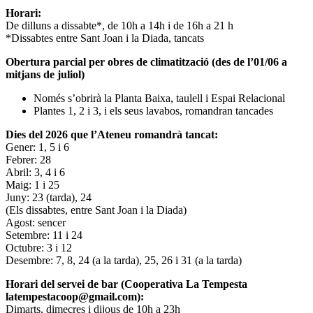
Horari:
De dilluns a dissabte*, de 10h a 14h i de 16h a 21 h
*Dissabtes entre Sant Joan i la Diada, tancats
Obertura parcial per obres de climatització (des de l’01/06 a
mitjans de juliol)
Només s’obrirà la Planta Baixa, taulell i Espai Relacional
Plantes 1, 2 i 3, i els seus lavabos, romandran tancades
Dies del 2026 que l’Ateneu romandrà tancat:
Gener: 1, 5 i 6
Febrer: 28
Abril: 3, 4 i 6
Maig: 1 i 25
Juny: 23 (tarda), 24
(Els dissabtes, entre Sant Joan i la Diada)
Agost: sencer
Setembre: 11 i 24
Octubre: 3 i 12
Desembre: 7, 8, 24 (a la tarda), 25, 26 i 31 (a la tarda)
Horari del servei de bar (Cooperativa La Tempesta
latempestacoop@gmail.com):
Dimarts, dimecres i dijous de 10h a 23h