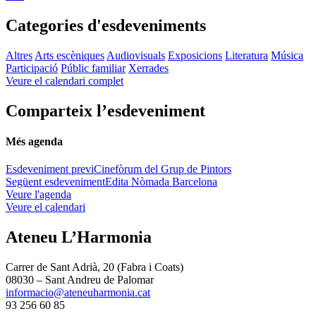
Categories d'esdeveniments
Altres
Arts escèniques
Audiovisuals
Exposicions
Literatura
Música
Participació
Públic familiar
Xerrades
Veure el calendari complet
Comparteix l’esdeveniment
Més agenda
Esdeveniment previ
Cinefòrum del Grup de Pintors
Següent esdeveniment
Edita Nòmada Barcelona
Veure l'agenda
Veure el calendari
Ateneu L’Harmonia
Carrer de Sant Adrià, 20 (Fabra i Coats)
08030 – Sant Andreu de Palomar
informacio@ateneuharmonia.cat
93 256 60 85