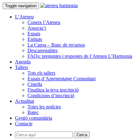
Toggle navigation
L’Ateneu
Coneix l’Ateneu
Associa’t
Espais
Entitats
La Capsa – Banc de recursos
Descarregables
FAQs: preguntes i respostes de l’Ateneu L’Harmonia
Agenda
Tallers
Tots els tallers
Espais d’Aprenentatge Comunitari
Cistella
Finalitza la teva inscripció
Condicions d’inscripció
Actualitat
Totes les notícies
Batec
Gestió comunitària
Contacte