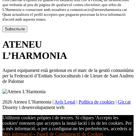
que trobaràs al peu de pàgina de qualsevol correu electrònic que rebis de
L'Harmonia o contactant amb nosaltres a comunicacio@ateneuharmonia.cat.
Quan actualitzis el perfil acceptes que puguem processar la teva informació
d'acord amb aquests temes.
ATENEU
L’
HARMONIA
Aquest equipament està gestionat en el marc de la gestió comunitària
per la Federació d’Entitats Socioculturals i de Lleure de Sant Andreu
de Palomar
2026 Ateneu L'Harmonia |
Avís Legal
|
Política de cookies
|
Gir.cat
Disseny i desenvolupament web
Utilitzem cookies pròpies i de tercers. Si cliques 'Accepto les
cookies' entenem que acceptes la instal·lació i ús de les cookies. Per
a més informació, o per a configurar-ne les preferències, accedeix a:
Més informació
-
Panell de Configuració de Cookies