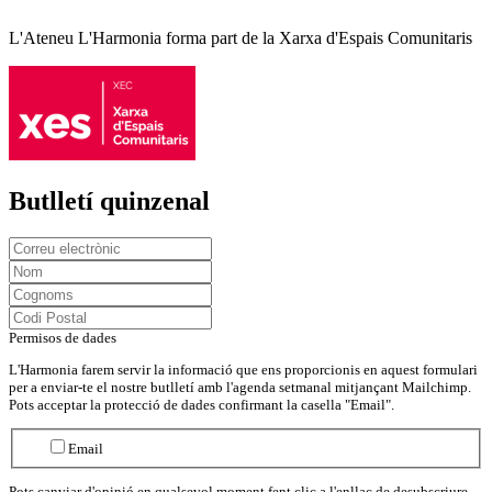
L'Ateneu L'Harmonia forma part de la Xarxa d'Espais Comunitaris
Butlletí quinzenal
Permisos de dades
L'Harmonia farem servir la informació que ens proporcionis en aquest formulari
per a enviar-te el nostre butlletí amb l'agenda setmanal mitjançant Mailchimp.
Pots acceptar la protecció de dades confirmant la casella "Email".
Email
Pots canviar d'opinió en qualsevol moment fent clic a l'enllaç de desubscriure