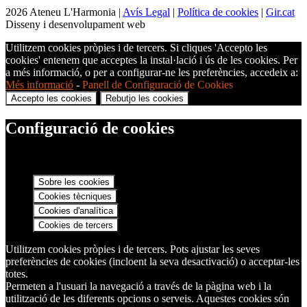
2026 Ateneu L'Harmonia |
Avís Legal
|
Política de cookies
|
Gir.cat
Disseny i desenvolupament web
Utilitzem cookies pròpies i de tercers. Si cliques 'Accepto les
cookies' entenem que acceptes la instal·lació i ús de les cookies. Per
a més informació, o per a configurar-ne les preferències, accedeix a:
Més informació
-
Panell de Configuració de Cookies
Accepto les cookies
Rebutjo les cookies
Configuració de cookies
Sobre les cookies
Cookies tècniques
Cookies d'analítica
Cookies de tercers
Utilitzem cookies pròpies i de tercers. Pots ajustar les seves
preferències de cookies (incloent la seva desactivació) o acceptar-les
totes.
Permeten a l'usuari la navegació a través de la pàgina web i la
utilització de les diferents opcions o serveis. Aquestes cookies són