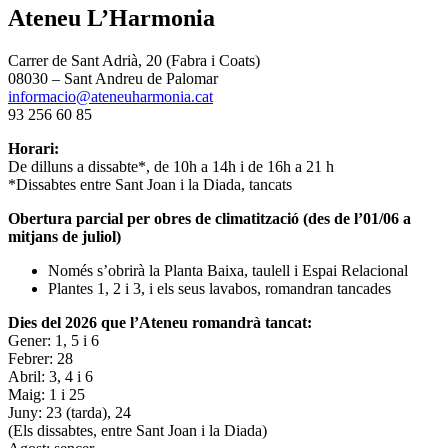
Ateneu L’Harmonia
Carrer de Sant Adrià, 20 (Fabra i Coats)
08030 – Sant Andreu de Palomar
informacio@ateneuharmonia.cat
93 256 60 85
Horari:
De dilluns a dissabte*, de 10h a 14h i de 16h a 21 h
*Dissabtes entre Sant Joan i la Diada, tancats
Obertura parcial per obres de climatització (des de l’01/06 a
mitjans de juliol)
Només s’obrirà la Planta Baixa, taulell i Espai Relacional
Plantes 1, 2 i 3, i els seus lavabos, romandran tancades
Dies del 2026 que l’Ateneu romandrà tancat:
Gener: 1, 5 i 6
Febrer: 28
Abril: 3, 4 i 6
Maig: 1 i 25
Juny: 23 (tarda), 24
(Els dissabtes, entre Sant Joan i la Diada)