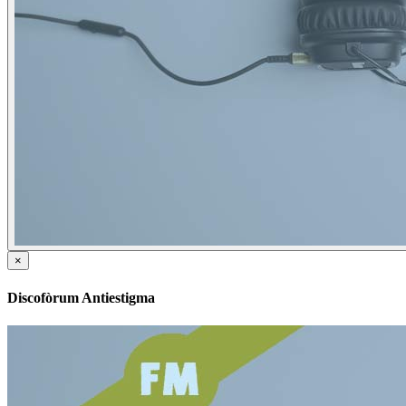
×
Discofòrum Antiestigma