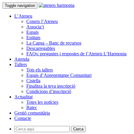
Toggle navigation
L’Ateneu
Coneix l’Ateneu
Associa’t
Espais
Entitats
La Capsa – Banc de recursos
Descarregables
FAQs: preguntes i respostes de l’Ateneu L’Harmonia
Agenda
Tallers
Tots els tallers
Espais d’Aprenentatge Comunitari
Cistella
Finalitza la teva inscripció
Condicions d’inscripció
Actualitat
Totes les notícies
Batec
Gestió comunitària
Contacte