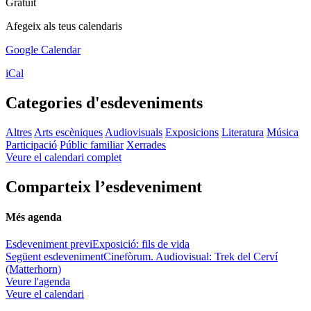
Gratuït
Afegeix als teus calendaris
Google Calendar
iCal
Categories d'esdeveniments
Altres
Arts escèniques
Audiovisuals
Exposicions
Literatura
Música
Participació
Públic familiar
Xerrades
Veure el calendari complet
Comparteix l’esdeveniment
Més agenda
Esdeveniment previ
Exposició: fils de vida
Següent esdeveniment
Cinefòrum. Audiovisual: Trek del Cerví
(Matterhorn)
Veure l'agenda
Veure el calendari