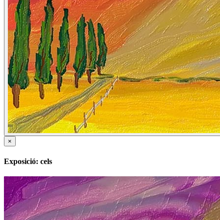
×
Exposició: cels