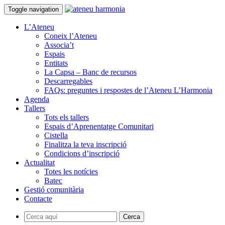
Toggle navigation
L’Ateneu
Coneix l’Ateneu
Associa’t
Espais
Entitats
La Capsa – Banc de recursos
Descarregables
FAQs: preguntes i respostes de l’Ateneu L’Harmonia
Agenda
Tallers
Tots els tallers
Espais d’Aprenentatge Comunitari
Cistella
Finalitza la teva inscripció
Condicions d’inscripció
Actualitat
Totes les notícies
Batec
Gestió comunitària
Contacte