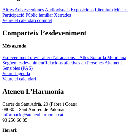
Altres
Arts escèniques
Audiovisuals
Exposicions
Literatura
Música
Participació
Públic familiar
Xerrades
Veure el calendari complet
Comparteix l’esdeveniment
Més agenda
Esdeveniment previ
Taller d’atrapasons – Atles Sonor la Meridiana
Següent esdeveniment
Relacions afectives en Persones Altament
Sensibles (PAS)
Veure l'agenda
Veure el calendari
Ateneu L’Harmonia
Carrer de Sant Adrià, 20 (Fabra i Coats)
08030 – Sant Andreu de Palomar
informacio@ateneuharmonia.cat
93 256 60 85
Horari: