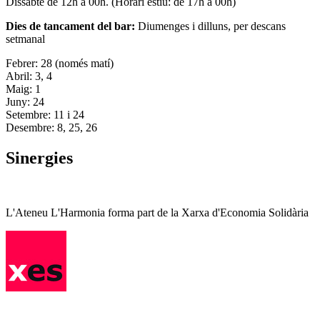
Dissabte de 12h a 00h. (Horari estiu: de 17h a 00h)
Dies de tancament del bar:
Diumenges i dilluns, per descans
setmanal
Febrer: 28 (només matí)
Abril: 3, 4
Maig: 1
Juny: 24
Setembre: 11 i 24
Desembre: 8, 25, 26
Sinergies
L'Ateneu L'Harmonia forma part de la Xarxa d'Economia Solidària