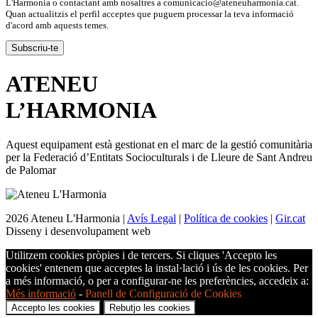
L'Harmonia o contactant amb nosaltres a comunicacio@ateneuharmonia.cat.
Quan actualitzis el perfil acceptes que puguem processar la teva informació
d'acord amb aquests temes.
ATENEU
L’
HARMONIA
Aquest equipament està gestionat en el marc de la gestió comunitària
per la Federació d’Entitats Socioculturals i de Lleure de Sant Andreu
de Palomar
2026 Ateneu L'Harmonia |
Avís Legal
|
Política de cookies
|
Gir.cat
Disseny i desenvolupament web
Utilitzem cookies pròpies i de tercers. Si cliques 'Accepto les
cookies' entenem que acceptes la instal·lació i ús de les cookies. Per
a més informació, o per a configurar-ne les preferències, accedeix a:
Més informació
-
Panell de Configuració de Cookies
Accepto les cookies
Rebutjo les cookies