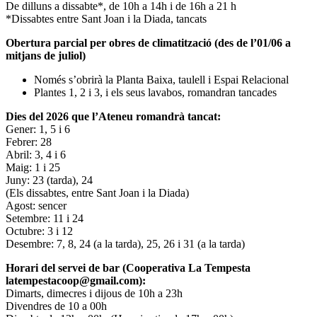
De dilluns a dissabte*, de 10h a 14h i de 16h a 21 h
*Dissabtes entre Sant Joan i la Diada, tancats
Obertura parcial per obres de climatització (des de l’01/06 a
mitjans de juliol)
Només s’obrirà la Planta Baixa, taulell i Espai Relacional
Plantes 1, 2 i 3, i els seus lavabos, romandran tancades
Dies del 2026 que l’Ateneu romandrà tancat:
Gener: 1, 5 i 6
Febrer: 28
Abril: 3, 4 i 6
Maig: 1 i 25
Juny: 23 (tarda), 24
(Els dissabtes, entre Sant Joan i la Diada)
Agost: sencer
Setembre: 11 i 24
Octubre: 3 i 12
Desembre: 7, 8, 24 (a la tarda), 25, 26 i 31 (a la tarda)
Horari del servei de bar (Cooperativa La Tempesta
latempestacoop@gmail.com):
Dimarts, dimecres i dijous de 10h a 23h
Divendres de 10 a 00h