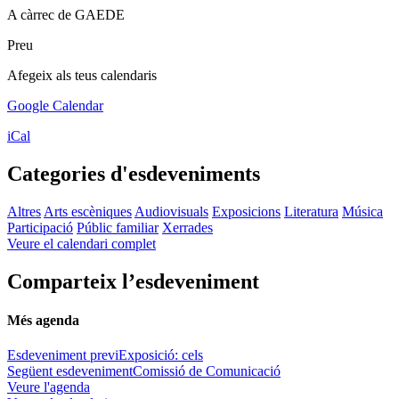
A càrrec de GAEDE
Preu
Afegeix als teus calendaris
Google Calendar
iCal
Categories d'esdeveniments
Altres
Arts escèniques
Audiovisuals
Exposicions
Literatura
Música
Participació
Públic familiar
Xerrades
Veure el calendari complet
Comparteix l’esdeveniment
Més agenda
Esdeveniment previ
Exposició: cels
Següent esdeveniment
Comissió de Comunicació
Veure l'agenda