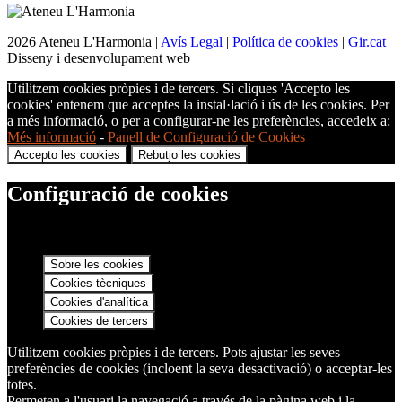
2026 Ateneu L'Harmonia |
Avís Legal
|
Política de cookies
|
Gir.cat
Disseny i desenvolupament web
Utilitzem cookies pròpies i de tercers. Si cliques 'Accepto les
cookies' entenem que acceptes la instal·lació i ús de les cookies. Per
a més informació, o per a configurar-ne les preferències, accedeix a:
Més informació
-
Panell de Configuració de Cookies
Accepto les cookies
Rebutjo les cookies
Configuració de cookies
Sobre les cookies
Cookies tècniques
Cookies d'analítica
Cookies de tercers
Utilitzem cookies pròpies i de tercers. Pots ajustar les seves
preferències de cookies (incloent la seva desactivació) o acceptar-les
totes.
Permeten a l'usuari la navegació a través de la pàgina web i la