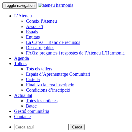
Toggle navigation
L’Ateneu
Coneix l’Ateneu
Associa’t
Espais
Entitats
La Capsa – Banc de recursos
Descarregables
FAQs: preguntes i respostes de l’Ateneu L’Harmonia
Agenda
Tallers
Tots els tallers
Espais d’Aprenentatge Comunitari
Cistella
Finalitza la teva inscripció
Condicions d’inscripció
Actualitat
Totes les notícies
Batec
Gestió comunitària
Contacte