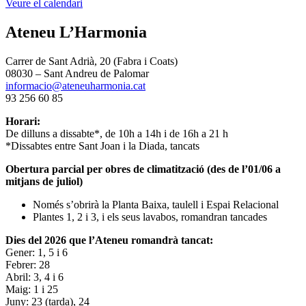
Veure el calendari
Ateneu L’Harmonia
Carrer de Sant Adrià, 20 (Fabra i Coats)
08030 – Sant Andreu de Palomar
informacio@ateneuharmonia.cat
93 256 60 85
Horari:
De dilluns a dissabte*, de 10h a 14h i de 16h a 21 h
*Dissabtes entre Sant Joan i la Diada, tancats
Obertura parcial per obres de climatització (des de l’01/06 a
mitjans de juliol)
Només s’obrirà la Planta Baixa, taulell i Espai Relacional
Plantes 1, 2 i 3, i els seus lavabos, romandran tancades
Dies del 2026 que l’Ateneu romandrà tancat:
Gener: 1, 5 i 6
Febrer: 28
Abril: 3, 4 i 6
Maig: 1 i 25
Juny: 23 (tarda), 24