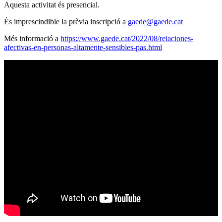
Aquesta activitat és presencial.
És imprescindible la prèvia inscripció a
gaede@gaede.cat
Més informació a
https://www.gaede.cat/2022/08/
relaciones-
afectivas-en-person
as-altamente-sensibles-pas.
html