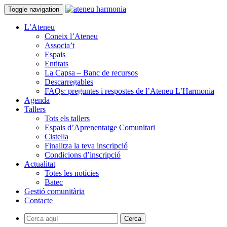
Toggle navigation
L’Ateneu
Coneix l’Ateneu
Associa’t
Espais
Entitats
La Capsa – Banc de recursos
Descarregables
FAQs: preguntes i respostes de l’Ateneu L’Harmonia
Agenda
Tallers
Tots els tallers
Espais d’Aprenentatge Comunitari
Cistella
Finalitza la teva inscripció
Condicions d’inscripció
Actualitat
Totes les notícies
Batec
Gestió comunitària
Contacte