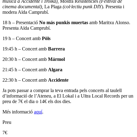
música a Accidente i Troika),
Mostra Resistències
(Festival de
cinema documental),
La Plaga
(col·lectiu punk DIY
). Presenta i
modera Aïda Camprubí.
18 h – Presentació
No más punkis muertas
amb Maritxu Alonso.
Presenta Aïda Camprubí.
19 h – Concert amb
Pöls
19:45 h – Concert amb
Barrera
20:30 h – Concert amb
Mármol
21:45 h – Concert amb
Algara
22:30 h – Concert amb
Accidente
Ja pots passar a comprar la teva entrada pels concerts al taulell
d’informació de l’Ateneu, a El Lokal i a Ultra Local Records per un
preu de 7€ el dia o 14€ els dos dies.
Més informació
aquí
.
Preu
7€