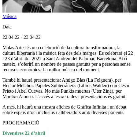
Música
Data
22.04.22
-
23.04.22
Malas Artes és una celebració de la cultura transformadora, la
cultura llibertaria i la música feta des dels marges. Es celebrarà el 22
i 23 d’abril del 2022 a Sant Andreu del Palomar, Barcelona. Així
mateix, s’oferirà un nombre de passes gratuïts per a persones sense
recursos econòmics.
La millor música del moment.
També hi haurà presentacions: Amigo Blas (La Felguera), per
Hector Melchor. Papeles Subterráneos (Libros Walden) con Cesar
Prieto i Abel Cuevas. No más Punkis muertas (Uter Zine), per
Maritxu Alonso. L’accés a les xerrades i presentacions és gratuït.
A més, hi haurà una mostra afiches de Gráfica Infinita i un debat
sobre espais d’oci inclusius i alliberadors amb diverses ponents.
PROGRAMACIÓ
Divendres 22 d’abril