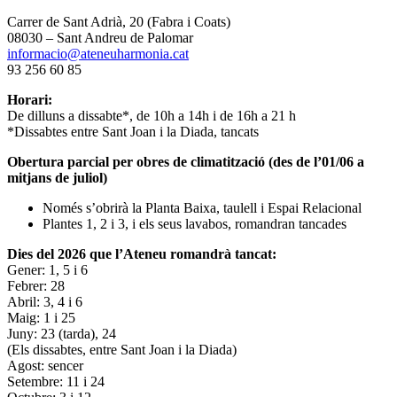
Carrer de Sant Adrià, 20 (Fabra i Coats)
08030 – Sant Andreu de Palomar
informacio@ateneuharmonia.cat
93 256 60 85
Horari:
De dilluns a dissabte*, de 10h a 14h i de 16h a 21 h
*Dissabtes entre Sant Joan i la Diada, tancats
Obertura parcial per obres de climatització (des de l’01/06 a
mitjans de juliol)
Només s’obrirà la Planta Baixa, taulell i Espai Relacional
Plantes 1, 2 i 3, i els seus lavabos, romandran tancades
Dies del 2026 que l’Ateneu romandrà tancat:
Gener: 1, 5 i 6
Febrer: 28
Abril: 3, 4 i 6
Maig: 1 i 25
Juny: 23 (tarda), 24
(Els dissabtes, entre Sant Joan i la Diada)
Agost: sencer
Setembre: 11 i 24