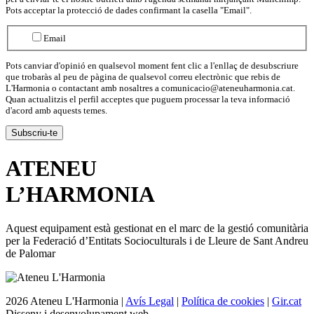
Pots acceptar la protecció de dades confirmant la casella "Email".
Email
Pots canviar d'opinió en qualsevol moment fent clic a l'enllaç de desubscriure
que trobaràs al peu de pàgina de qualsevol correu electrònic que rebis de
L'Harmonia o contactant amb nosaltres a comunicacio@ateneuharmonia.cat.
Quan actualitzis el perfil acceptes que puguem processar la teva informació
d'acord amb aquests temes.
ATENEU
L’
HARMONIA
Aquest equipament està gestionat en el marc de la gestió comunitària
per la Federació d’Entitats Socioculturals i de Lleure de Sant Andreu
de Palomar
2026 Ateneu L'Harmonia |
Avís Legal
|
Política de cookies
|
Gir.cat
Disseny i desenvolupament web