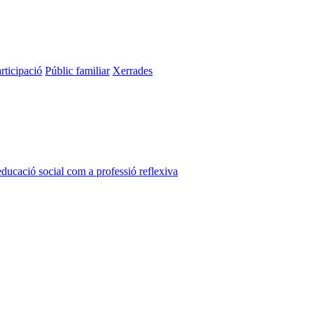
rticipació
Públic familiar
Xerrades
ducació social com a professió reflexiva