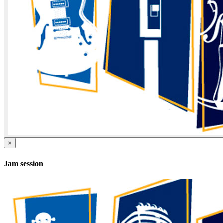
×
Jam session