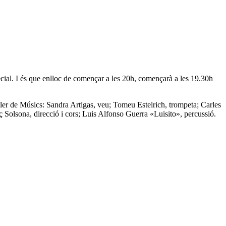
al. I és que enlloc de començar a les 20h, començarà a les 19.30h
er de Músics: Sandra Artigas, veu; Tomeu Estelrich, trompeta; Carles
̧ Solsona, direcció i cors; Luis Alfonso Guerra «Luisito», percussió.