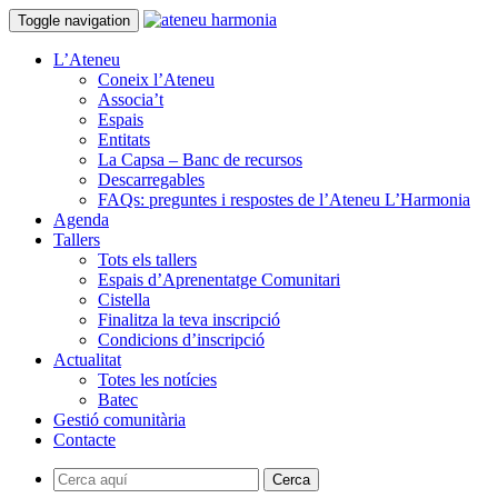
Toggle navigation
L’Ateneu
Coneix l’Ateneu
Associa’t
Espais
Entitats
La Capsa – Banc de recursos
Descarregables
FAQs: preguntes i respostes de l’Ateneu L’Harmonia
Agenda
Tallers
Tots els tallers
Espais d’Aprenentatge Comunitari
Cistella
Finalitza la teva inscripció
Condicions d’inscripció
Actualitat
Totes les notícies
Batec
Gestió comunitària
Contacte