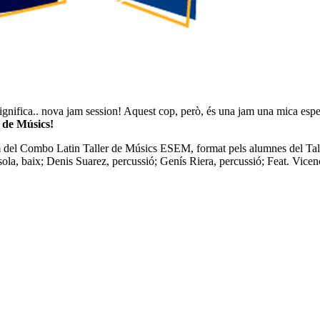
gnifica.. nova jam session! Aquest cop, però, és una jam una mica especi
de Músics!
m del Combo Latin Taller de Músics ESEM, format pels alumnes del Tall
la, baix; Denis Suarez, percussió; Genís Riera, percussió; Feat. Vicenc