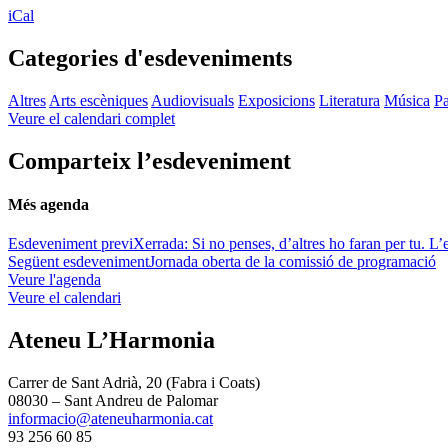
iCal
Categories d'esdeveniments
Altres
Arts escèniques
Audiovisuals
Exposicions
Literatura
Música
Pa
Veure el calendari complet
Comparteix l’esdeveniment
Més agenda
Esdeveniment previ
Xerrada: Si no penses, d’altres ho faran per tu. L’e
Següent esdeveniment
Jornada oberta de la comissió de programació
Veure l'agenda
Veure el calendari
Ateneu L’Harmonia
Carrer de Sant Adrià, 20 (Fabra i Coats)
08030 – Sant Andreu de Palomar
informacio@ateneuharmonia.cat
93 256 60 85