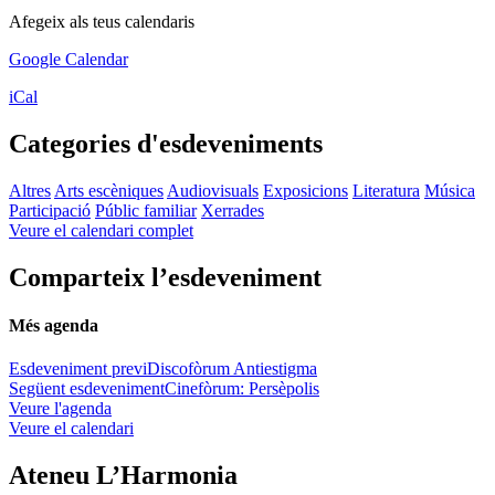
Afegeix als teus calendaris
Google Calendar
iCal
Categories d'esdeveniments
Altres
Arts escèniques
Audiovisuals
Exposicions
Literatura
Música
Participació
Públic familiar
Xerrades
Veure el calendari complet
Comparteix l’esdeveniment
Més agenda
Esdeveniment previ
Discofòrum Antiestigma
Següent esdeveniment
Cinefòrum: Persèpolis
Veure l'agenda
Veure el calendari
Ateneu L’Harmonia