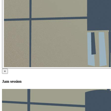
×
Jam session