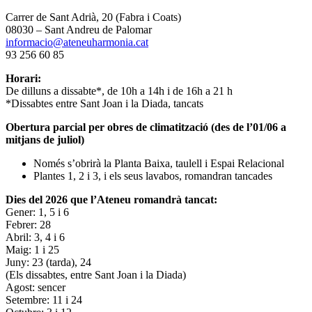
Carrer de Sant Adrià, 20 (Fabra i Coats)
08030 – Sant Andreu de Palomar
informacio@ateneuharmonia.cat
93 256 60 85
Horari:
De dilluns a dissabte*, de 10h a 14h i de 16h a 21 h
*Dissabtes entre Sant Joan i la Diada, tancats
Obertura parcial per obres de climatització (des de l’01/06 a
mitjans de juliol)
Només s’obrirà la Planta Baixa, taulell i Espai Relacional
Plantes 1, 2 i 3, i els seus lavabos, romandran tancades
Dies del 2026 que l’Ateneu romandrà tancat:
Gener: 1, 5 i 6
Febrer: 28
Abril: 3, 4 i 6
Maig: 1 i 25
Juny: 23 (tarda), 24
(Els dissabtes, entre Sant Joan i la Diada)
Agost: sencer
Setembre: 11 i 24