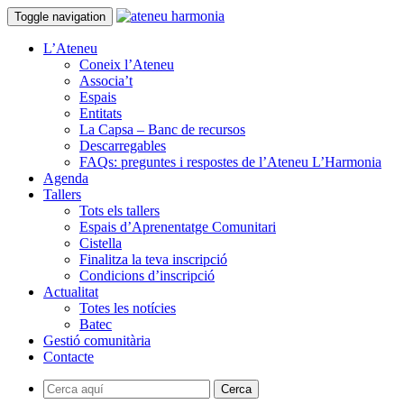
Toggle navigation
L’Ateneu
Coneix l’Ateneu
Associa’t
Espais
Entitats
La Capsa – Banc de recursos
Descarregables
FAQs: preguntes i respostes de l’Ateneu L’Harmonia
Agenda
Tallers
Tots els tallers
Espais d’Aprenentatge Comunitari
Cistella
Finalitza la teva inscripció
Condicions d’inscripció
Actualitat
Totes les notícies
Batec
Gestió comunitària
Contacte