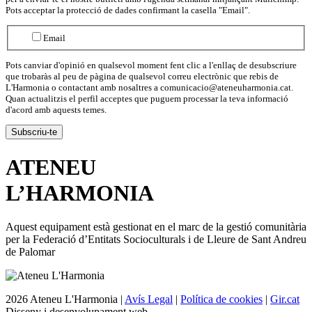
Pots acceptar la protecció de dades confirmant la casella "Email".
Email
Pots canviar d'opinió en qualsevol moment fent clic a l'enllaç de desubscriure
que trobaràs al peu de pàgina de qualsevol correu electrònic que rebis de
L'Harmonia o contactant amb nosaltres a comunicacio@ateneuharmonia.cat.
Quan actualitzis el perfil acceptes que puguem processar la teva informació
d'acord amb aquests temes.
ATENEU
L’
HARMONIA
Aquest equipament està gestionat en el marc de la gestió comunitària
per la Federació d’Entitats Socioculturals i de Lleure de Sant Andreu
de Palomar
2026 Ateneu L'Harmonia |
Avís Legal
|
Política de cookies
|
Gir.cat
Disseny i desenvolupament web