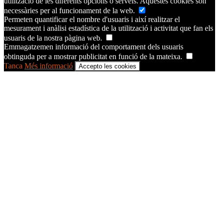
utilització de les diferents opcions o serveis. Aquestes cookies són
necessàries per al funcionament de la web.
Permeten quantificar el nombre d'usuaris i així realitzar el
mesurament i anàlisi estadística de la utilització i activitat que fan els
usuaris de la nostra pàgina web.
Emmagatzemen informació del comportament dels usuaris
obtinguda per a mostrar publicitat en funció de la mateixa.
Tanca
Més informació
Accepto les cookies