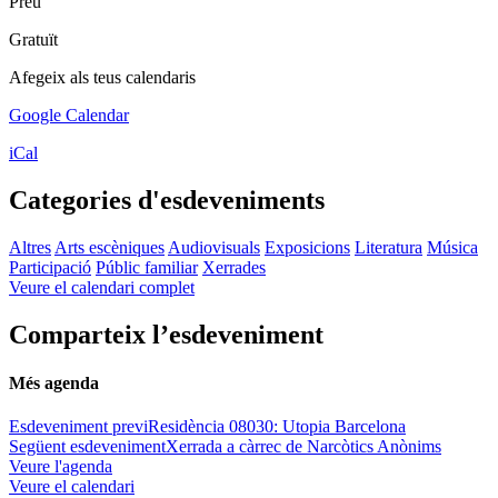
Preu
Gratuït
Afegeix als teus calendaris
Google Calendar
iCal
Categories d'esdeveniments
Altres
Arts escèniques
Audiovisuals
Exposicions
Literatura
Música
Participació
Públic familiar
Xerrades
Veure el calendari complet
Comparteix l’esdeveniment
Més agenda
Esdeveniment previ
Residència 08030: Utopia Barcelona
Següent esdeveniment
Xerrada a càrrec de Narcòtics Anònims
Veure l'agenda
Veure el calendari