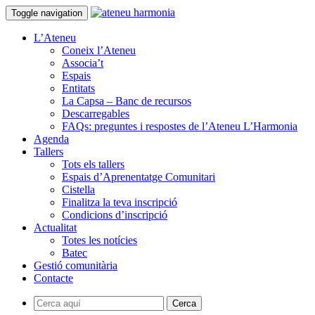
Toggle navigation
L’Ateneu
Coneix l’Ateneu
Associa’t
Espais
Entitats
La Capsa – Banc de recursos
Descarregables
FAQs: preguntes i respostes de l’Ateneu L’Harmonia
Agenda
Tallers
Tots els tallers
Espais d’Aprenentatge Comunitari
Cistella
Finalitza la teva inscripció
Condicions d’inscripció
Actualitat
Totes les notícies
Batec
Gestió comunitària
Contacte