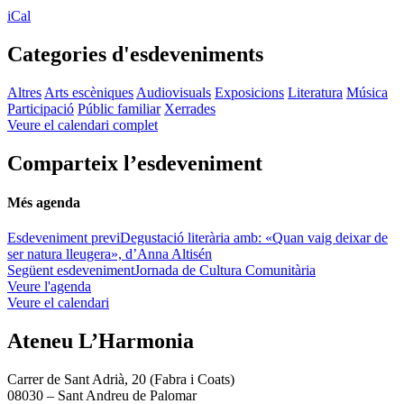
iCal
Categories d'esdeveniments
Altres
Arts escèniques
Audiovisuals
Exposicions
Literatura
Música
Participació
Públic familiar
Xerrades
Veure el calendari complet
Comparteix l’esdeveniment
Més agenda
Esdeveniment previ
Degustació literària amb: «Quan vaig deixar de
ser natura lleugera», d’Anna Altisén
Següent esdeveniment
Jornada de Cultura Comunitària
Veure l'agenda
Veure el calendari
Ateneu L’Harmonia
Carrer de Sant Adrià, 20 (Fabra i Coats)
08030 – Sant Andreu de Palomar