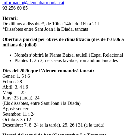
informacio@ateneuharmonia.cat
93 256 60 85
Horari:
De dilluns a dissabte*, de 10h a 14h i de 16h a 21 h
*Dissabtes entre Sant Joan i la Diada, tancats
Obertura parcial per obres de climatització (des de l’01/06 a
mitjans de juliol)
Només s’obrirà la Planta Baixa, taulell i Espai Relacional
Plantes 1, 2 i 3, i els seus lavabos, romandran tancades
Dies del 2026 que l’Ateneu romandrà tancat:
Gener: 1, 5 i 6
Febrer: 28
Abril: 3, 4 i 6
Maig: 1 i 25
Juny: 23 (tarda), 24
(Els dissabtes, entre Sant Joan i la Diada)
Agost: sencer
Setembre: 11 i 24
Octubre: 3 i 12
Desembre: 7, 8, 24 (a la tarda), 25, 26 i 31 (a la tarda)