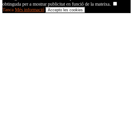
obtinguda per a mostrar publicitat en funció de la mateixa.
Tanca
Més informació
Accepto les cookies