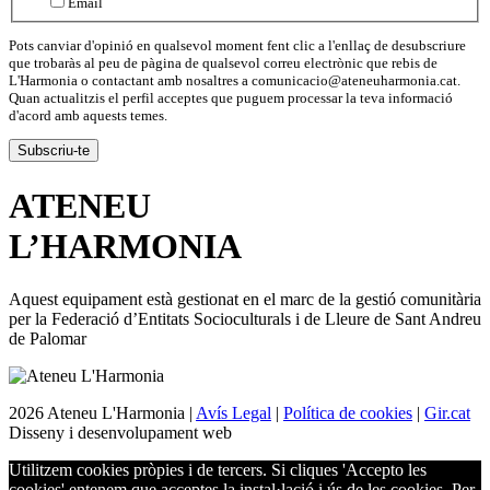
Email
Pots canviar d'opinió en qualsevol moment fent clic a l'enllaç de desubscriure
que trobaràs al peu de pàgina de qualsevol correu electrònic que rebis de
L'Harmonia o contactant amb nosaltres a comunicacio@ateneuharmonia.cat.
Quan actualitzis el perfil acceptes que puguem processar la teva informació
d'acord amb aquests temes.
ATENEU
L’
HARMONIA
Aquest equipament està gestionat en el marc de la gestió comunitària
per la Federació d’Entitats Socioculturals i de Lleure de Sant Andreu
de Palomar
2026 Ateneu L'Harmonia |
Avís Legal
|
Política de cookies
|
Gir.cat
Disseny i desenvolupament web
Utilitzem cookies pròpies i de tercers. Si cliques 'Accepto les
cookies' entenem que acceptes la instal·lació i ús de les cookies. Per