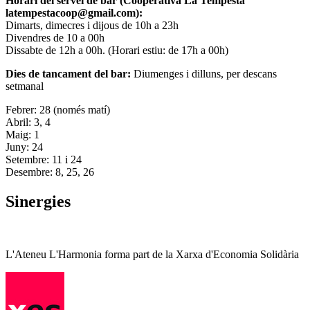
Horari del servei de bar (Cooperativa La Tempesta
latempestacoop@gmail.com):
Dimarts, dimecres i dijous de 10h a 23h
Divendres de 10 a 00h
Dissabte de 12h a 00h. (Horari estiu: de 17h a 00h)
Dies de tancament del bar:
Diumenges i dilluns, per descans
setmanal
Febrer: 28 (només matí)
Abril: 3, 4
Maig: 1
Juny: 24
Setembre: 11 i 24
Desembre: 8, 25, 26
Sinergies
L'Ateneu L'Harmonia forma part de la Xarxa d'Economia Solidària