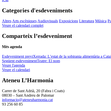
Categories d'esdeveniments
Altres
Arts escèniques
Audiovisuals
Exposicions
Literatura
Música
Pa
Veure el calendari complet
Comparteix l’esdeveniment
Més agenda
Esdeveniment previ
Xerrada: L’estat de la sobirania alimentària a Cat
Següent esdeveniment
Teatre: El nom
Veure l'agenda
Veure el calendari
Ateneu L’Harmonia
Carrer de Sant Adrià, 20 (Fabra i Coats)
08030 – Sant Andreu de Palomar
informacio@ateneuharmonia.cat
93 256 60 85