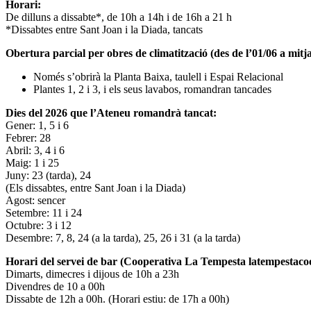
Horari:
De dilluns a dissabte*, de 10h a 14h i de 16h a 21 h
*Dissabtes entre Sant Joan i la Diada, tancats
Obertura parcial per obres de climatització (des de l’01/06 a mitja
Només s’obrirà la Planta Baixa, taulell i Espai Relacional
Plantes 1, 2 i 3, i els seus lavabos, romandran tancades
Dies del 2026 que l’Ateneu romandrà tancat:
Gener: 1, 5 i 6
Febrer: 28
Abril: 3, 4 i 6
Maig: 1 i 25
Juny: 23 (tarda), 24
(Els dissabtes, entre Sant Joan i la Diada)
Agost: sencer
Setembre: 11 i 24
Octubre: 3 i 12
Desembre: 7, 8, 24 (a la tarda), 25, 26 i 31 (a la tarda)
Horari del servei de bar (Cooperativa La Tempesta latempestac
Dimarts, dimecres i dijous de 10h a 23h
Divendres de 10 a 00h
Dissabte de 12h a 00h. (Horari estiu: de 17h a 00h)