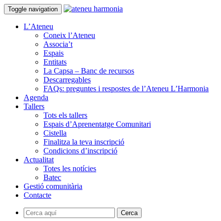
Toggle navigation
L’Ateneu
Coneix l’Ateneu
Associa’t
Espais
Entitats
La Capsa – Banc de recursos
Descarregables
FAQs: preguntes i respostes de l’Ateneu L’Harmonia
Agenda
Tallers
Tots els tallers
Espais d’Aprenentatge Comunitari
Cistella
Finalitza la teva inscripció
Condicions d’inscripció
Actualitat
Totes les notícies
Batec
Gestió comunitària
Contacte