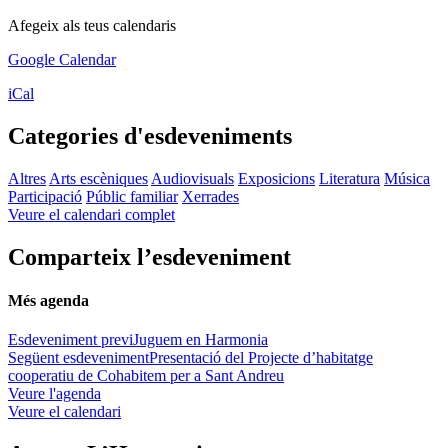
Afegeix als teus calendaris
Google Calendar
iCal
Categories d'esdeveniments
Altres
Arts escèniques
Audiovisuals
Exposicions
Literatura
Música
Participació
Públic familiar
Xerrades
Veure el calendari complet
Comparteix l’esdeveniment
Més agenda
Esdeveniment previ
Juguem en Harmonia
Següent esdeveniment
Presentació del Projecte d’habitatge
cooperatiu de Cohabitem per a Sant Andreu
Veure l'agenda
Veure el calendari