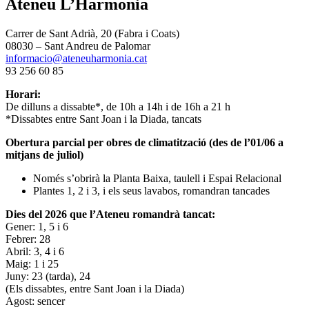
Ateneu L’Harmonia
Carrer de Sant Adrià, 20 (Fabra i Coats)
08030 – Sant Andreu de Palomar
informacio@ateneuharmonia.cat
93 256 60 85
Horari:
De dilluns a dissabte*, de 10h a 14h i de 16h a 21 h
*Dissabtes entre Sant Joan i la Diada, tancats
Obertura parcial per obres de climatització (des de l’01/06 a
mitjans de juliol)
Només s’obrirà la Planta Baixa, taulell i Espai Relacional
Plantes 1, 2 i 3, i els seus lavabos, romandran tancades
Dies del 2026 que l’Ateneu romandrà tancat:
Gener: 1, 5 i 6
Febrer: 28
Abril: 3, 4 i 6
Maig: 1 i 25
Juny: 23 (tarda), 24
(Els dissabtes, entre Sant Joan i la Diada)
Agost: sencer