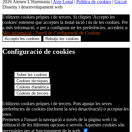
2026 Ateneu L'Harmonia |
Avís Legal
|
Política de cookies
|
Gir.cat
Disseny i desenvolupament web
Utilitzem cookies pròpies i de tercers. Si cliques 'Accepto les
cookies' entenem que acceptes la instal·lació i ús de les cookies. Per
a més informació, o per a configurar-ne les preferències, accedeix a:
Més informació
-
Panell de Configuració de Cookies
Accepto les cookies
Rebutjo les cookies
Configuració de cookies
Sobre les cookies
Cookies tècniques
Cookies d'analítica
Cookies de tercers
Utilitzem cookies pròpies i de tercers. Pots ajustar les seves
preferències de cookies (incloent la seva desactivació) o acceptar-les
totes.
Permeten a l'usuari la navegació a través de la pàgina web i la
utilització de les diferents opcions o serveis. Aquestes cookies són
necessàries per al funcionament de la web.