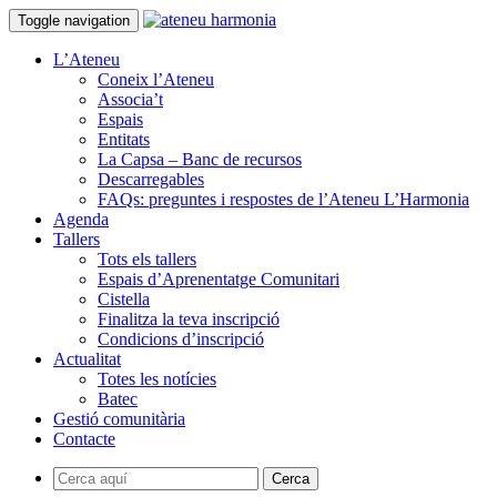
Toggle navigation
L’Ateneu
Coneix l’Ateneu
Associa’t
Espais
Entitats
La Capsa – Banc de recursos
Descarregables
FAQs: preguntes i respostes de l’Ateneu L’Harmonia
Agenda
Tallers
Tots els tallers
Espais d’Aprenentatge Comunitari
Cistella
Finalitza la teva inscripció
Condicions d’inscripció
Actualitat
Totes les notícies
Batec
Gestió comunitària
Contacte