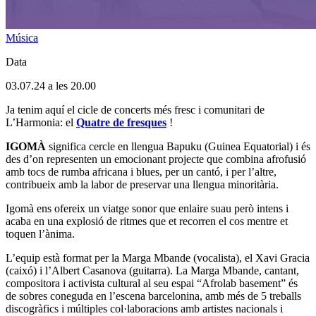
Música
Data
03.07.24 a les 20.00
Ja tenim aquí el cicle de concerts més fresc i comunitari de
L’Harmonia: el
Quatre de fresques
!
IGOMÀ
significa cercle en llengua Bapuku (Guinea Equatorial) i és
des d’on representen un emocionant projecte que combina afrofusió
amb tocs de rumba africana i blues, per un cantó, i per l’altre,
contribueix amb la labor de preservar una llengua minoritària.
Igomà ens ofereix un viatge sonor que enlaire suau però intens i
acaba en una explosió de ritmes que et recorren el cos mentre et
toquen l’ànima.
L’equip està format per la Marga Mbande (vocalista), el Xavi Gracia
(caixó) i l’Albert Casanova (guitarra). La Marga Mbande, cantant,
compositora i activista cultural al seu espai “Afrolab basement” és
de sobres coneguda en l’escena barcelonina, amb més de 5 treballs
discogràfics i múltiples col·laboracions amb artistes nacionals i