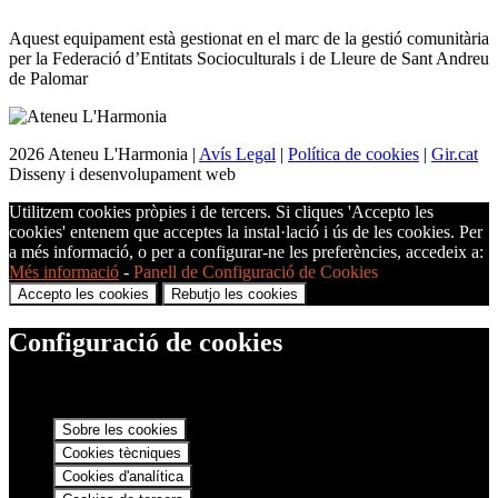
Aquest equipament està gestionat en el marc de la gestió comunitària
per la Federació d’Entitats Socioculturals i de Lleure de Sant Andreu
de Palomar
2026 Ateneu L'Harmonia |
Avís Legal
|
Política de cookies
|
Gir.cat
Disseny i desenvolupament web
Utilitzem cookies pròpies i de tercers. Si cliques 'Accepto les
cookies' entenem que acceptes la instal·lació i ús de les cookies. Per
a més informació, o per a configurar-ne les preferències, accedeix a:
Més informació
-
Panell de Configuració de Cookies
Accepto les cookies
Rebutjo les cookies
Configuració de cookies
Sobre les cookies
Cookies tècniques
Cookies d'analítica