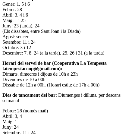
Gener: 1, 5 i 6
Febrer: 28
Abril: 3, 4 i 6
Maig: 1 i 25
Juny: 23 (tarda), 24
(Els dissabtes, entre Sant Joan i la Diada)
Agost: sencer
Setembre: 11 i 24
Octubre: 3 i 12
Desembre: 7, 8, 24 (a la tarda), 25, 26 i 31 (a la tarda)
Horari del servei de bar (Cooperativa La Tempesta
latempestacoop@gmail.com):
Dimarts, dimecres i dijous de 10h a 23h
Divendres de 10 a 00h
Dissabte de 12h a 00h. (Horari estiu: de 17h a 00h)
Dies de tancament del bar:
Diumenges i dilluns, per descans
setmanal
Febrer: 28 (només matí)
Abril: 3, 4
Maig: 1
Juny: 24
Setembre: 11 i 24