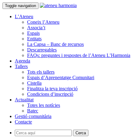
Toggle navigation
L’Ateneu
Coneix l’Ateneu
Associa’t
Espais
Entitats
La Capsa – Banc de recursos
Descarregables
FAQs: preguntes i respostes de l’Ateneu L’Harmonia
Agenda
Tallers
Tots els tallers
Espais d’Aprenentatge Comunitari
Cistella
Finalitza la teva inscripció
Condicions d’inscripció
Actualitat
Totes les notícies
Batec
Gestió comunitària
Contacte