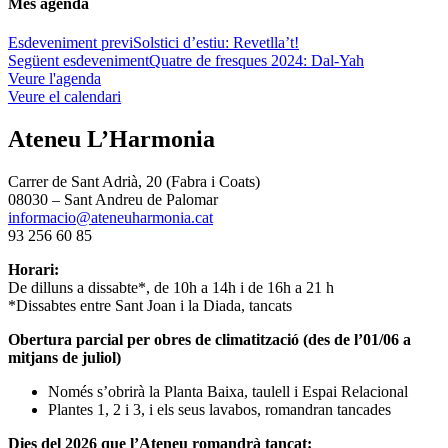
Més agenda
Esdeveniment previ
Solstici d’estiu: Revetlla’t!
Següent esdeveniment
Quatre de fresques 2024: Dal-Yah
Veure l'agenda
Veure el calendari
Ateneu L’Harmonia
Carrer de Sant Adrià, 20 (Fabra i Coats)
08030 – Sant Andreu de Palomar
informacio@ateneuharmonia.cat
93 256 60 85
Horari:
De dilluns a dissabte*, de 10h a 14h i de 16h a 21 h
*Dissabtes entre Sant Joan i la Diada, tancats
Obertura parcial per obres de climatització (des de l’01/06 a
mitjans de juliol)
Només s’obrirà la Planta Baixa, taulell i Espai Relacional
Plantes 1, 2 i 3, i els seus lavabos, romandran tancades
Dies del 2026 que l’Ateneu romandrà tancat: