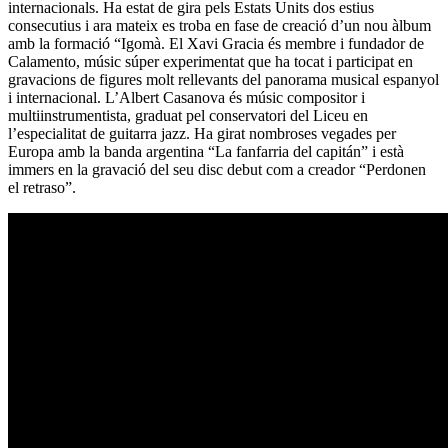
internacionals. Ha estat de gira pels Estats Units dos estius
consecutius i ara mateix es troba en fase de creació d’un nou àlbum
amb la formació “Igomà. El Xavi Gracia és membre i fundador de
Calamento, músic súper experimentat que ha tocat i participat en
gravacions de figures molt rellevants del panorama musical espanyol
i internacional. L’Albert Casanova és músic compositor i
multiinstrumentista, graduat pel conservatori del Liceu en
l’especialitat de guitarra jazz. Ha girat nombroses vegades per
Europa amb la banda argentina “La fanfarria del capitán” i està
immers en la gravació del seu disc debut com a creador “Perdonen
el retraso”.