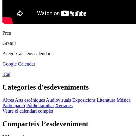
Preu
Gratuït
Afegeix als teus calendaris
Google Calendar
iCal
Categories d'esdeveniments
Altres
Arts escèniques
Audiovisuals
Exposicions
Literatura
Música
Participació
Públic familiar
Xerrades
Veure el calendari complet
Comparteix l’esdeveniment