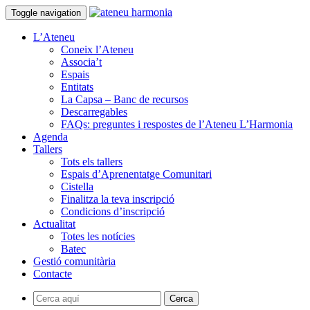
Toggle navigation
L’Ateneu
Coneix l’Ateneu
Associa’t
Espais
Entitats
La Capsa – Banc de recursos
Descarregables
FAQs: preguntes i respostes de l’Ateneu L’Harmonia
Agenda
Tallers
Tots els tallers
Espais d’Aprenentatge Comunitari
Cistella
Finalitza la teva inscripció
Condicions d’inscripció
Actualitat
Totes les notícies
Batec
Gestió comunitària
Contacte