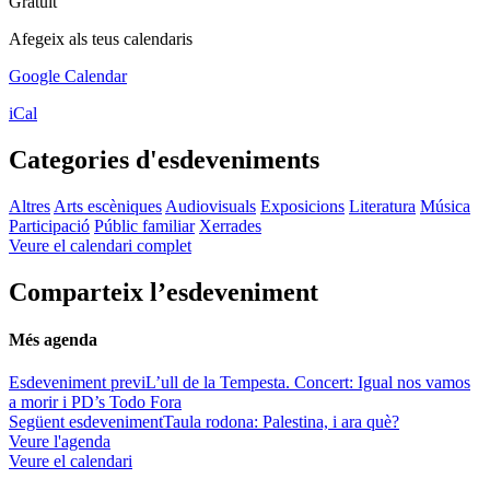
Gratuït
Afegeix als teus calendaris
Google Calendar
iCal
Categories d'esdeveniments
Altres
Arts escèniques
Audiovisuals
Exposicions
Literatura
Música
Participació
Públic familiar
Xerrades
Veure el calendari complet
Comparteix l’esdeveniment
Més agenda
Esdeveniment previ
L’ull de la Tempesta. Concert: Igual nos vamos
a morir i PD’s Todo Fora
Següent esdeveniment
Taula rodona: Palestina, i ara què?
Veure l'agenda
Veure el calendari