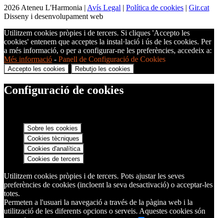
2026 Ateneu L'Harmonia |
Avís Legal
|
Política de cookies
|
Gir.cat
Disseny i desenvolupament web
Utilitzem cookies pròpies i de tercers. Si cliques 'Accepto les
cookies' entenem que acceptes la instal·lació i ús de les cookies. Per
a més informació, o per a configurar-ne les preferències, accedeix a:
Més informació
-
Panell de Configuració de Cookies
Accepto les cookies
Rebutjo les cookies
Configuració de cookies
Sobre les cookies
Cookies tècniques
Cookies d'analítica
Cookies de tercers
Utilitzem cookies pròpies i de tercers. Pots ajustar les seves
preferències de cookies (incloent la seva desactivació) o acceptar-les
totes.
Permeten a l'usuari la navegació a través de la pàgina web i la
utilització de les diferents opcions o serveis. Aquestes cookies són