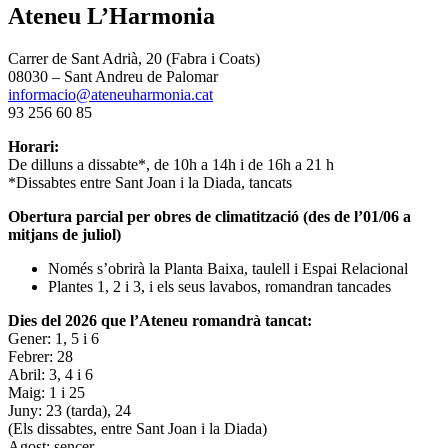
Ateneu L’Harmonia
Carrer de Sant Adrià, 20 (Fabra i Coats)
08030 – Sant Andreu de Palomar
informacio@ateneuharmonia.cat
93 256 60 85
Horari:
De dilluns a dissabte*, de 10h a 14h i de 16h a 21 h
*Dissabtes entre Sant Joan i la Diada, tancats
Obertura parcial per obres de climatització (des de l’01/06 a
mitjans de juliol)
Només s’obrirà la Planta Baixa, taulell i Espai Relacional
Plantes 1, 2 i 3, i els seus lavabos, romandran tancades
Dies del 2026 que l’Ateneu romandrà tancat:
Gener: 1, 5 i 6
Febrer: 28
Abril: 3, 4 i 6
Maig: 1 i 25
Juny: 23 (tarda), 24
(Els dissabtes, entre Sant Joan i la Diada)
Agost: sencer