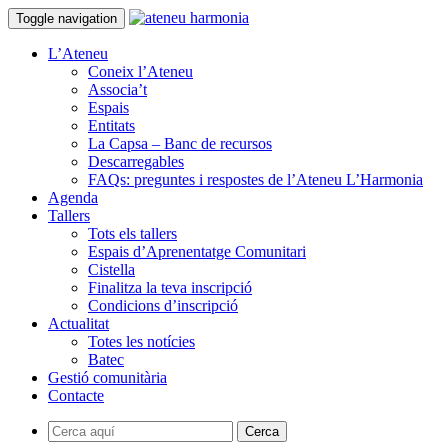
Toggle navigation
L’Ateneu
Coneix l’Ateneu
Associa’t
Espais
Entitats
La Capsa – Banc de recursos
Descarregables
FAQs: preguntes i respostes de l’Ateneu L’Harmonia
Agenda
Tallers
Tots els tallers
Espais d’Aprenentatge Comunitari
Cistella
Finalitza la teva inscripció
Condicions d’inscripció
Actualitat
Totes les notícies
Batec
Gestió comunitària
Contacte