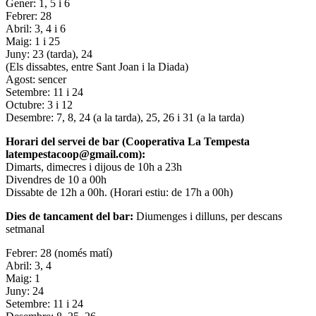
Gener: 1, 5 i 6
Febrer: 28
Abril: 3, 4 i 6
Maig: 1 i 25
Juny: 23 (tarda), 24
(Els dissabtes, entre Sant Joan i la Diada)
Agost: sencer
Setembre: 11 i 24
Octubre: 3 i 12
Desembre: 7, 8, 24 (a la tarda), 25, 26 i 31 (a la tarda)
Horari del servei de bar (Cooperativa La Tempesta
latempestacoop@gmail.com):
Dimarts, dimecres i dijous de 10h a 23h
Divendres de 10 a 00h
Dissabte de 12h a 00h. (Horari estiu: de 17h a 00h)
Dies de tancament del bar:
Diumenges i dilluns, per descans
setmanal
Febrer: 28 (només matí)
Abril: 3, 4
Maig: 1
Juny: 24
Setembre: 11 i 24