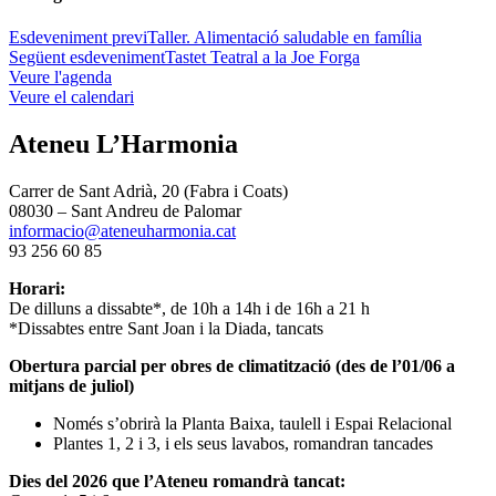
Esdeveniment previ
Taller. Alimentació saludable en família
Següent esdeveniment
Tastet Teatral a la Joe Forga
Veure l'agenda
Veure el calendari
Ateneu L’Harmonia
Carrer de Sant Adrià, 20 (Fabra i Coats)
08030 – Sant Andreu de Palomar
informacio@ateneuharmonia.cat
93 256 60 85
Horari:
De dilluns a dissabte*, de 10h a 14h i de 16h a 21 h
*Dissabtes entre Sant Joan i la Diada, tancats
Obertura parcial per obres de climatització (des de l’01/06 a
mitjans de juliol)
Només s’obrirà la Planta Baixa, taulell i Espai Relacional
Plantes 1, 2 i 3, i els seus lavabos, romandran tancades
Dies del 2026 que l’Ateneu romandrà tancat: