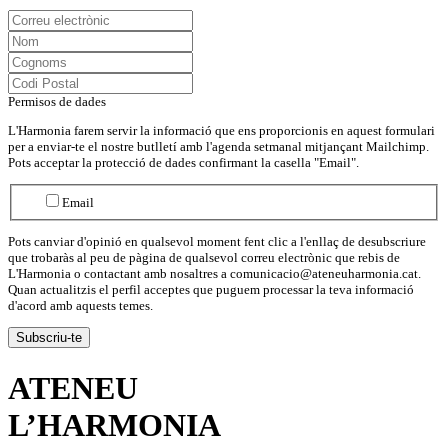
Permisos de dades
L'Harmonia farem servir la informació que ens proporcionis en aquest formulari
per a enviar-te el nostre butlletí amb l'agenda setmanal mitjançant Mailchimp.
Pots acceptar la protecció de dades confirmant la casella "Email".
Email
Pots canviar d'opinió en qualsevol moment fent clic a l'enllaç de desubscriure
que trobaràs al peu de pàgina de qualsevol correu electrònic que rebis de
L'Harmonia o contactant amb nosaltres a comunicacio@ateneuharmonia.cat.
Quan actualitzis el perfil acceptes que puguem processar la teva informació
d'acord amb aquests temes.
ATENEU
L’
HARMONIA