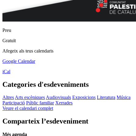
Preu
Gratuït
Afegeix als teus calendaris
Google Calendar
iCal
Categories d'esdeveniments
Altres
Arts escèniques
Audiovisuals
Exposicions
Literatura
Música
Participació
Públic familiar
Xerrades
Veure el calendari complet
Comparteix l’esdeveniment
Més agenda