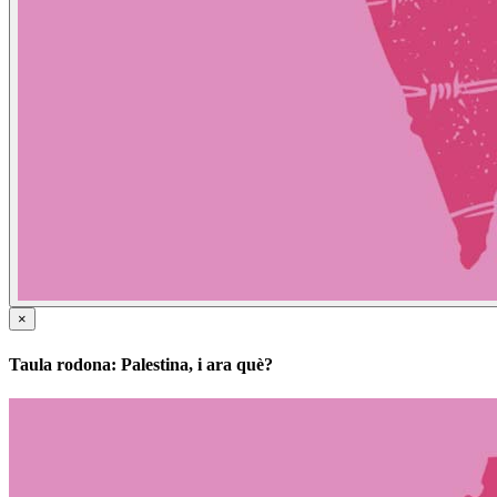
×
Taula rodona: Palestina, i ara què?