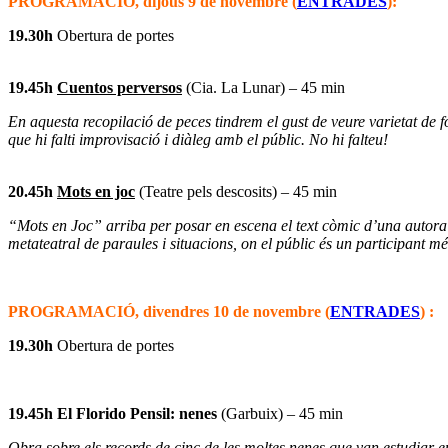
PROGRAMACIÓ, dijous 9 de novembre (
ENTRADES
):
19.30h
Obertura de portes
19.45h
Cuentos perversos
(Cia. La Lunar) – 45 min
En aquesta recopilació de peces tindrem el gust de veure varietat de f
que hi falti improvisació i diàleg amb el públic. No hi falteu!
20.45h
Mots en joc
(Teatre pels descosits) – 45 min
“Mots en Joc” arriba per posar en escena el text còmic d’una autora 
metateatral de paraules i situacions, on el públic és un participant 
PROGRAMACIÓ, divendres 10 de novembre (
ENTRADES
) :
19.30h
Obertura de portes
19.45h
El Florido Pensil: nenes
(Garbuix) – 45 min
Obra sobre els records de cinc de les moltes nenes que van estudiar en 