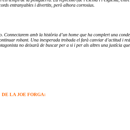
cords entranyables i divertits, però alhora corrosius.
o. Connectarem amb la història d’un home que ha complert una condemn
ntinuar robant. Una inesperada trobada el farà canviar d’actitud i redim
otagonista no deixarà de buscar per a si i per als altres una justícia que
DE LA JOE FORGA: