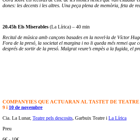
dones: les decents i les altres. Una peça plena de memòria, feta de re
20.45h
Els Miserables
(La Lírica) – 40 min
Recital de música amb cançons basades en la novel·la de Víctor Hug
Fora de la presó, la societat el margina i no li queda més remei que co
després de sortir de la presó. Malgrat veure’s empès a la fugida, el pr
COMPANYIES QUE ACTUARAN AL TASTET DE TEATRE 
9 i
10 de novembre
Cia. La Lunar,
Teatre pels descosits
, Garbuix Teatre i
La Lírica
Preu
6€ - 10€