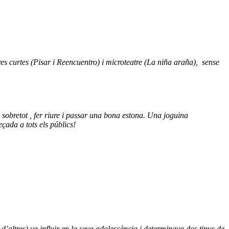
res curtes (Pisar i Reencuentro) i microteatre (La niña araña), sense
sobretot , fer riure i passar una bona estona. Una joguina
çada a tots els públics!
 d’altres) va influir en la seva adolescència i determinava dos tipus de