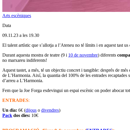
Arts escèniques
Data
09.11.23 a les 19.30
El talent artístic que s’allotja a l’Ateneu no té límits i en aquest tast u
Durant aquesta mostra de teatre (9 i
10 de novembre
) diferents
compan
no marxareu indiferents!
Aquest tastet, a més, té un objectiu concret i tangible: després de més
de L’Harmonia. Així, la quantia del 100% de les entrades recaptades se
d’arreu a L’Harmonia.
Fem que la Joe Forga esdevingui un espai escènic on poder abocar tot e
ENTRADES
:
Un dia:
6€ (
dijous
o
divendres
)
Pack
dos dies:
10€