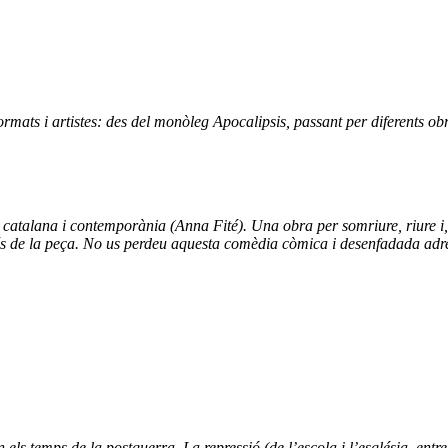
ormats i artistes: des del monòleg Apocalipsis, passant per diferents ob
catalana i contemporània (Anna Fité). Una obra per somriure, riure i, 
més de la peça. No us perdeu aquesta comèdia còmica i desenfadada adre
els temps de la postguerra. La repressió (de l’escola i l’església, entre