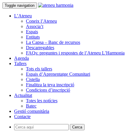
Toggle navigation
L’Ateneu
Coneix l’Ateneu
Associa’t
Espais
Entitats
La Capsa – Banc de recursos
Descarregables
FAQs: preguntes i respostes de l’Ateneu L’Harmonia
Agenda
Tallers
Tots els tallers
Espais d’Aprenentatge Comunitari
Cistella
Finalitza la teva inscripció
Condicions d’inscripció
Actualitat
Totes les notícies
Batec
Gestió comunitària
Contacte