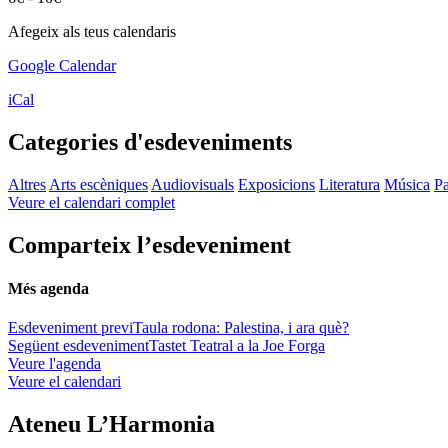
Afegeix als teus calendaris
Google Calendar
iCal
Categories d'esdeveniments
Altres
Arts escèniques
Audiovisuals
Exposicions
Literatura
Música
Pa
Veure el calendari complet
Comparteix l’esdeveniment
Més agenda
Esdeveniment previ
Taula rodona: Palestina, i ara què?
Següent esdeveniment
Tastet Teatral a la Joe Forga
Veure l'agenda
Veure el calendari
Ateneu L’Harmonia