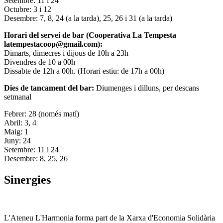
Setembre: 11 i 24
Octubre: 3 i 12
Desembre: 7, 8, 24 (a la tarda), 25, 26 i 31 (a la tarda)
Horari del servei de bar (Cooperativa La Tempesta
latempestacoop@gmail.com):
Dimarts, dimecres i dijous de 10h a 23h
Divendres de 10 a 00h
Dissabte de 12h a 00h. (Horari estiu: de 17h a 00h)
Dies de tancament del bar:
Diumenges i dilluns, per descans
setmanal
Febrer: 28 (només matí)
Abril: 3, 4
Maig: 1
Juny: 24
Setembre: 11 i 24
Desembre: 8, 25, 26
Sinergies
L'Ateneu L'Harmonia forma part de la Xarxa d'Economia Solidària