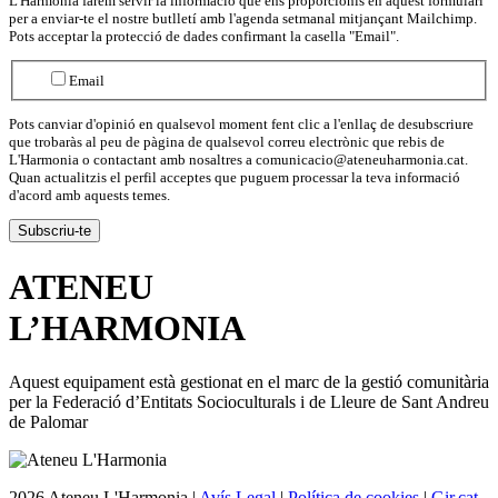
L'Harmonia farem servir la informació que ens proporcionis en aquest formulari
per a enviar-te el nostre butlletí amb l'agenda setmanal mitjançant Mailchimp.
Pots acceptar la protecció de dades confirmant la casella "Email".
Email
Pots canviar d'opinió en qualsevol moment fent clic a l'enllaç de desubscriure
que trobaràs al peu de pàgina de qualsevol correu electrònic que rebis de
L'Harmonia o contactant amb nosaltres a comunicacio@ateneuharmonia.cat.
Quan actualitzis el perfil acceptes que puguem processar la teva informació
d'acord amb aquests temes.
ATENEU
L’
HARMONIA
Aquest equipament està gestionat en el marc de la gestió comunitària
per la Federació d’Entitats Socioculturals i de Lleure de Sant Andreu
de Palomar
2026 Ateneu L'Harmonia |
Avís Legal
|
Política de cookies
|
Gir.cat