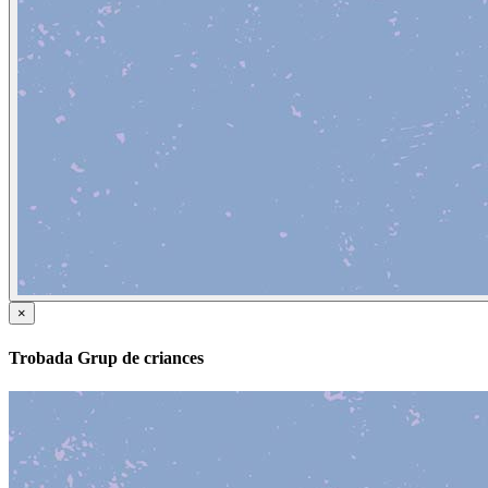
×
Trobada Grup de criances