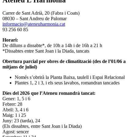
Carrer de Sant Adrià, 20 (Fabra i Coats)
08030 – Sant Andreu de Palomar
informacio@ateneuharmonia.cat
93 256 60 85
Horari:
De dilluns a dissabte*, de 10h a 14h i de 16h a 21 h
*Dissabtes entre Sant Joan i la Diada, tancats
Obertura parcial per obres de climatització (des de l’01/06 a
mitjans de juliol)
Només s’obrirà la Planta Baixa, taulell i Espai Relacional
Plantes 1, 2 i 3, i els seus lavabos, romandran tancades
Dies del 2026 que l’Ateneu romandrà tancat:
Gener: 1, 5 i 6
Febrer: 28
Abril: 3, 4 i 6
Maig: 1 i 25
Juny: 23 (tarda), 24
(Els dissabtes, entre Sant Joan i la Diada)
Agost: sencer