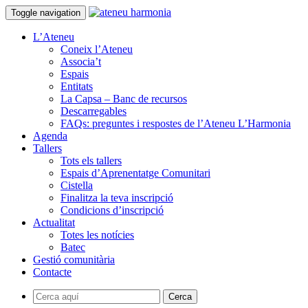
Toggle navigation
L’Ateneu
Coneix l’Ateneu
Associa’t
Espais
Entitats
La Capsa – Banc de recursos
Descarregables
FAQs: preguntes i respostes de l’Ateneu L’Harmonia
Agenda
Tallers
Tots els tallers
Espais d’Aprenentatge Comunitari
Cistella
Finalitza la teva inscripció
Condicions d’inscripció
Actualitat
Totes les notícies
Batec
Gestió comunitària
Contacte