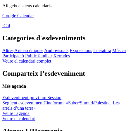
Afegeix als teus calendaris
Google Calendar
iCal
Categories d'esdeveniments
Altres
Arts escèniques
Audiovisuals
Exposicions
Literatura
Música
Participació
Públic familiar
Xerrades
Veure el calendari complet
Comparteix l’esdeveniment
Més agenda
Esdeveniment previ
Jam Session
Següent esdeveniment
Cinefòrum: «Saber/Sumud/Palestina. Les
arrels d’una terra»
Veure l'agenda
Veure el calendari
Ateneu L’Harmonia