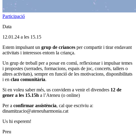
Participació
Data
12.01.24 a les 15.15
Estem impulsant un
grup de criances
per compartir i tirar endavant
activitats i interessos entorn la criança.
Un grup de treball per a posar en comú, reflexionar i impulsar temes
i propostes (xerrades, formacions, espais de joc, concerts, tallers o
altres activitats), sempre en funció de les motivacions, disponibilitats
i en
clau comunitària
.
Si en voleu saber més, us convidem a venir el divendres
12 de
gener a les 15.15h
a l’Ateneu (o online)
Per a
confirmar assistència
, cal que escriviu a:
dinamitzacio@ateneuharmonia.cat
Us hi esperem!
Preu