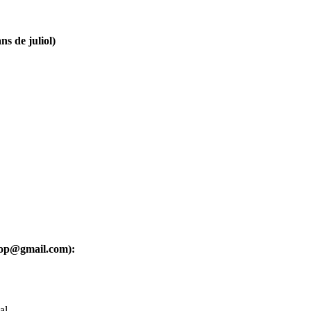
ns de juliol)
oop@gmail.com):
al