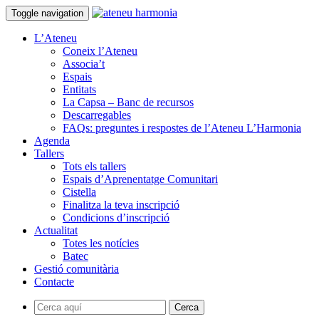
Toggle navigation
L’Ateneu
Coneix l’Ateneu
Associa’t
Espais
Entitats
La Capsa – Banc de recursos
Descarregables
FAQs: preguntes i respostes de l’Ateneu L’Harmonia
Agenda
Tallers
Tots els tallers
Espais d’Aprenentatge Comunitari
Cistella
Finalitza la teva inscripció
Condicions d’inscripció
Actualitat
Totes les notícies
Batec
Gestió comunitària
Contacte