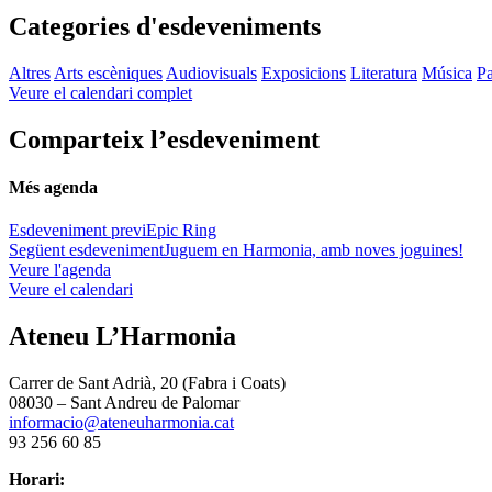
Categories d'esdeveniments
Altres
Arts escèniques
Audiovisuals
Exposicions
Literatura
Música
Pa
Veure el calendari complet
Comparteix l’esdeveniment
Més agenda
Esdeveniment previ
Epic Ring
Següent esdeveniment
Juguem en Harmonia, amb noves joguines!
Veure l'agenda
Veure el calendari
Ateneu L’Harmonia
Carrer de Sant Adrià, 20 (Fabra i Coats)
08030 – Sant Andreu de Palomar
informacio@ateneuharmonia.cat
93 256 60 85
Horari: