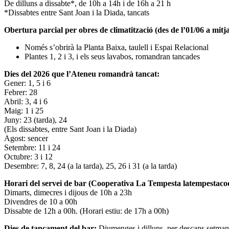
De dilluns a dissabte*, de 10h a 14h i de 16h a 21 h
*Dissabtes entre Sant Joan i la Diada, tancats
Obertura parcial per obres de climatització (des de l’01/06 a mitja
Només s’obrirà la Planta Baixa, taulell i Espai Relacional
Plantes 1, 2 i 3, i els seus lavabos, romandran tancades
Dies del 2026 que l’Ateneu romandrà tancat:
Gener: 1, 5 i 6
Febrer: 28
Abril: 3, 4 i 6
Maig: 1 i 25
Juny: 23 (tarda), 24
(Els dissabtes, entre Sant Joan i la Diada)
Agost: sencer
Setembre: 11 i 24
Octubre: 3 i 12
Desembre: 7, 8, 24 (a la tarda), 25, 26 i 31 (a la tarda)
Horari del servei de bar (Cooperativa La Tempesta latempestac
Dimarts, dimecres i dijous de 10h a 23h
Divendres de 10 a 00h
Dissabte de 12h a 00h. (Horari estiu: de 17h a 00h)
Dies de tancament del bar:
Diumenges i dilluns, per descans setman