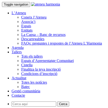
Toggle navigation
L’Ateneu
Coneix l’Ateneu
Associa’t
Espais
Entitats
La Capsa – Banc de recursos
Descarregables
FAQs: preguntes i respostes de l’Ateneu L’Harmonia
Agenda
Tallers
Tots els tallers
Espais d’Aprenentatge Comunitari
Cistella
Finalitza la teva inscripció
Condicions d’inscripció
Actualitat
Totes les notícies
Batec
Gestió comunitària
Contacte