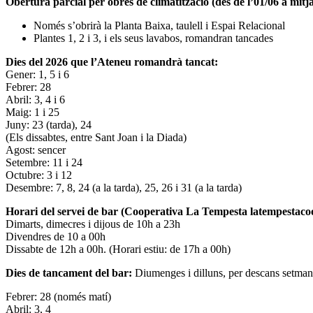
Obertura parcial per obres de climatització (des de l’01/06 a mitja
Només s’obrirà la Planta Baixa, taulell i Espai Relacional
Plantes 1, 2 i 3, i els seus lavabos, romandran tancades
Dies del 2026 que l’Ateneu romandrà tancat:
Gener: 1, 5 i 6
Febrer: 28
Abril: 3, 4 i 6
Maig: 1 i 25
Juny: 23 (tarda), 24
(Els dissabtes, entre Sant Joan i la Diada)
Agost: sencer
Setembre: 11 i 24
Octubre: 3 i 12
Desembre: 7, 8, 24 (a la tarda), 25, 26 i 31 (a la tarda)
Horari del servei de bar (Cooperativa La Tempesta latempestac
Dimarts, dimecres i dijous de 10h a 23h
Divendres de 10 a 00h
Dissabte de 12h a 00h. (Horari estiu: de 17h a 00h)
Dies de tancament del bar:
Diumenges i dilluns, per descans setman
Febrer: 28 (només matí)
Abril: 3, 4