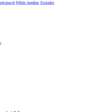
rticipació
Públic familiar
Xerrades
e