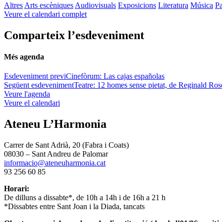
Altres
Arts escèniques
Audiovisuals
Exposicions
Literatura
Música
Pa
Veure el calendari complet
Comparteix l’esdeveniment
Més agenda
Esdeveniment previ
Cinefòrum: Las cajas españolas
Següent esdeveniment
Teatre: 12 homes sense pietat, de Reginald Ros
Veure l'agenda
Veure el calendari
Ateneu L’Harmonia
Carrer de Sant Adrià, 20 (Fabra i Coats)
08030 – Sant Andreu de Palomar
informacio@ateneuharmonia.cat
93 256 60 85
Horari:
De dilluns a dissabte*, de 10h a 14h i de 16h a 21 h
*Dissabtes entre Sant Joan i la Diada, tancats