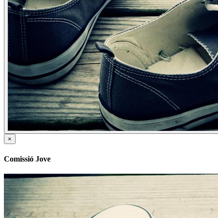
×
Comissió Jove