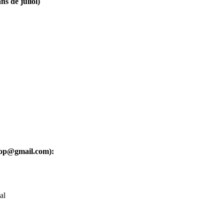
ns de juliol)
oop@gmail.com):
al