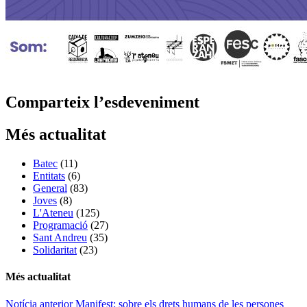
Comparteix l’esdeveniment
Més actualitat
Batec
(11)
Entitats
(6)
General
(83)
Joves
(8)
L'Ateneu
(125)
Programació
(27)
Sant Andreu
(35)
Solidaritat
(23)
Més actualitat
Navegació
Notícia anterior
Manifest: sobre els drets humans de les persones