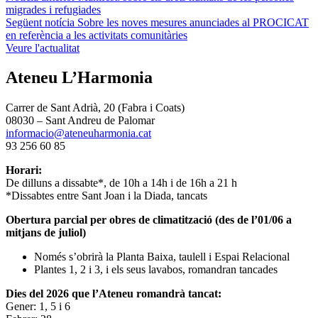
migrades i refugiades
d'entrades
Següent notícia
Sobre les noves mesures anunciades al PROCICAT
en referència a les activitats comunitàries
Veure l'actualitat
Ateneu L’Harmonia
Carrer de Sant Adrià, 20 (Fabra i Coats)
08030 – Sant Andreu de Palomar
informacio@ateneuharmonia.cat
93 256 60 85
Horari:
De dilluns a dissabte*, de 10h a 14h i de 16h a 21 h
*Dissabtes entre Sant Joan i la Diada, tancats
Obertura parcial per obres de climatització (des de l’01/06 a
mitjans de juliol)
Només s’obrirà la Planta Baixa, taulell i Espai Relacional
Plantes 1, 2 i 3, i els seus lavabos, romandran tancades
Dies del 2026 que l’Ateneu romandrà tancat:
Gener: 1, 5 i 6