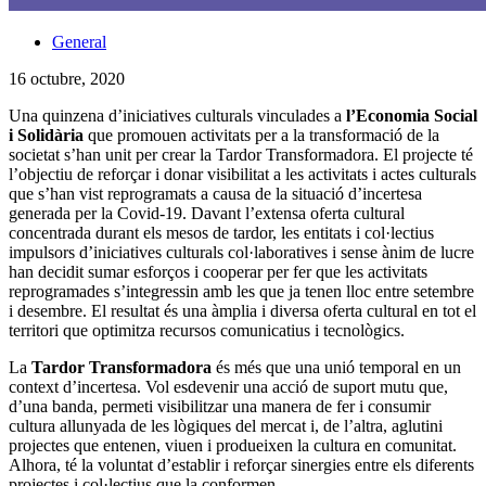
General
16 octubre, 2020
Una quinzena d’iniciatives culturals vinculades a
l’Economia Social
i Solidària
que promouen activitats per a la transformació de la
societat s’han unit per crear la Tardor Transformadora. El projecte té
l’objectiu de reforçar i donar visibilitat a les activitats i actes culturals
que s’han vist reprogramats a causa de la situació d’incertesa
generada per la Covid-19. Davant l’extensa oferta cultural
concentrada durant els mesos de tardor, les entitats i col·lectius
impulsors d’iniciatives culturals col·laboratives i sense ànim de lucre
han decidit sumar esforços i cooperar per fer que les activitats
reprogramades s’integressin amb les que ja tenen lloc entre setembre
i desembre. El resultat és una àmplia i diversa oferta cultural en tot el
territori que optimitza recursos comunicatius i tecnològics.
La
Tardor Transformadora
és més que una unió temporal en un
context d’incertesa. Vol esdevenir una acció de suport mutu que,
d’una banda, permeti visibilitzar una manera de fer i consumir
cultura allunyada de les lògiques del mercat i, de l’altra, aglutini
projectes que entenen, viuen i produeixen la cultura en comunitat.
Alhora, té la voluntat d’establir i reforçar sinergies entre els diferents
projectes i col·lectius que la conformen.