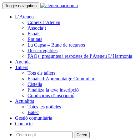
Toggle navigation
L’Ateneu
Coneix l’Ateneu
Associa’t
Espais
Entitats
La Capsa – Banc de recursos
Descarregables
FAQs: preguntes i respostes de l’Ateneu L’Harmonia
Agenda
Tallers
Tots els tallers
Espais d’Aprenentatge Comunitari
Cistella
Finalitza la teva inscripció
Condicions d’inscripció
Actualitat
Totes les notícies
Batec
Gestió comunitària
Contacte