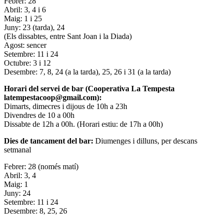
Febrer: 28
Abril: 3, 4 i 6
Maig: 1 i 25
Juny: 23 (tarda), 24
(Els dissabtes, entre Sant Joan i la Diada)
Agost: sencer
Setembre: 11 i 24
Octubre: 3 i 12
Desembre: 7, 8, 24 (a la tarda), 25, 26 i 31 (a la tarda)
Horari del servei de bar (Cooperativa La Tempesta
latempestacoop@gmail.com):
Dimarts, dimecres i dijous de 10h a 23h
Divendres de 10 a 00h
Dissabte de 12h a 00h. (Horari estiu: de 17h a 00h)
Dies de tancament del bar:
Diumenges i dilluns, per descans
setmanal
Febrer: 28 (només matí)
Abril: 3, 4
Maig: 1
Juny: 24
Setembre: 11 i 24
Desembre: 8, 25, 26