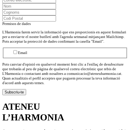
Permisos de dades
L'Harmonia farem servir la informació que ens proporcionis en aquest formulari
per a enviar-te el nostre butlletí amb l'agenda setmanal mitjançant Mailchimp.
Pots acceptar la protecció de dades confirmant la casella "Email".
Email
Pots canviar d'opinió en qualsevol moment fent clic a l'enllaç de desubscriure
que trobaràs al peu de pàgina de qualsevol correu electrònic que rebis de
L'Harmonia o contactant amb nosaltres a comunicacio@ateneuharmonia.cat.
Quan actualitzis el perfil acceptes que puguem processar la teva informació
d'acord amb aquests temes.
ATENEU
L’
HARMONIA