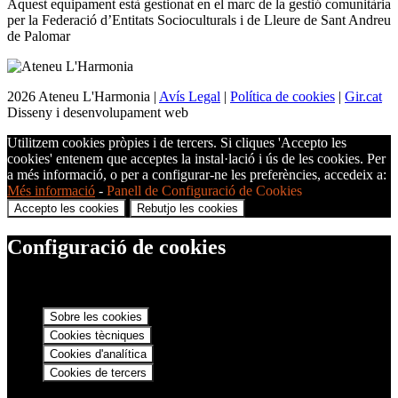
Aquest equipament està gestionat en el marc de la gestió comunitària
per la Federació d’Entitats Socioculturals i de Lleure de Sant Andreu
de Palomar
2026 Ateneu L'Harmonia |
Avís Legal
|
Política de cookies
|
Gir.cat
Disseny i desenvolupament web
Utilitzem cookies pròpies i de tercers. Si cliques 'Accepto les
cookies' entenem que acceptes la instal·lació i ús de les cookies. Per
a més informació, o per a configurar-ne les preferències, accedeix a:
Més informació
-
Panell de Configuració de Cookies
Accepto les cookies
Rebutjo les cookies
Configuració de cookies
Sobre les cookies
Cookies tècniques
Cookies d'analítica
Cookies de tercers