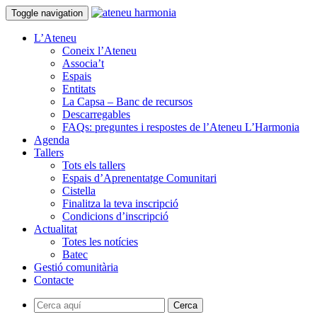
Toggle navigation
L’Ateneu
Coneix l’Ateneu
Associa’t
Espais
Entitats
La Capsa – Banc de recursos
Descarregables
FAQs: preguntes i respostes de l’Ateneu L’Harmonia
Agenda
Tallers
Tots els tallers
Espais d’Aprenentatge Comunitari
Cistella
Finalitza la teva inscripció
Condicions d’inscripció
Actualitat
Totes les notícies
Batec
Gestió comunitària
Contacte