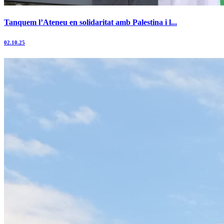
Tanquem l’Ateneu en solidaritat amb Palestina i l...
02.10.25