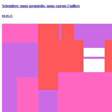
Setembre: nous propòsits, nous cursos i tallers
09.09.25