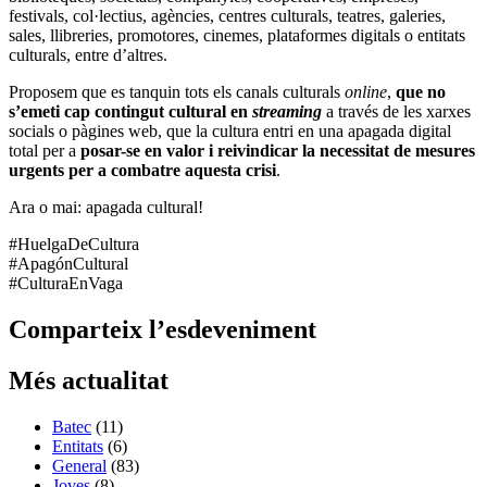
festivals, col·lectius, agències, centres culturals, teatres, galeries,
sales, llibreries, promotores, cinemes, plataformes digitals o entitats
culturals, entre d’altres.
Proposem que es tanquin tots els canals culturals
online
,
que no
s’emeti cap contingut cultural en
streaming
a través de les xarxes
socials o pàgines web, que la cultura entri en una apagada digital
total per a
posar-se en valor i reivindicar la necessitat de mesures
urgents per a combatre aquesta crisi
.
Ara o mai: apagada cultural!
#HuelgaDeCultura
#ApagónCultural
#CulturaEnVaga
Comparteix l’esdeveniment
Més actualitat
Batec
(11)
Entitats
(6)
General
(83)
Joves
(8)