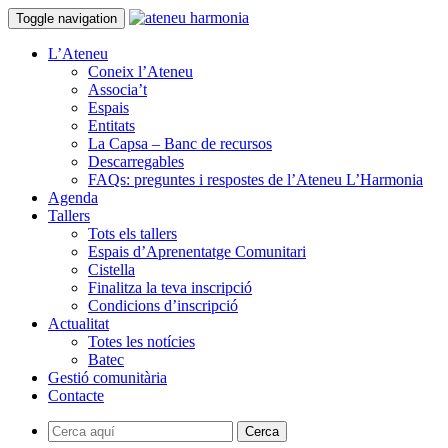
Toggle navigation
L’Ateneu
Coneix l’Ateneu
Associa’t
Espais
Entitats
La Capsa – Banc de recursos
Descarregables
FAQs: preguntes i respostes de l’Ateneu L’Harmonia
Agenda
Tallers
Tots els tallers
Espais d’Aprenentatge Comunitari
Cistella
Finalitza la teva inscripció
Condicions d’inscripció
Actualitat
Totes les notícies
Batec
Gestió comunitària
Contacte