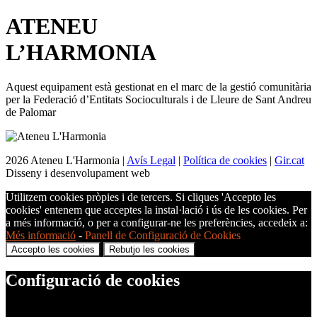
ATENEU
L’
HARMONIA
Aquest equipament està gestionat en el marc de la gestió comunitària
per la Federació d’Entitats Socioculturals i de Lleure de Sant Andreu
de Palomar
2026 Ateneu L'Harmonia |
Avís Legal
|
Política de cookies
|
Gir.cat
Disseny i desenvolupament web
Utilitzem cookies pròpies i de tercers. Si cliques 'Accepto les
cookies' entenem que acceptes la instal·lació i ús de les cookies. Per
a més informació, o per a configurar-ne les preferències, accedeix a:
Més informació
-
Panell de Configuració de Cookies
Accepto les cookies
Rebutjo les cookies
Configuració de cookies