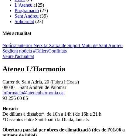
L'Ateneu
(125)
Programació
(27)
Sant Andreu
(35)
Solidaritat
(23)
Més actualitat
Navegació
Notícia anterior
Neix la Xarxa de Suport Mutu de Sant Andreu
Següent notícia
#TallersConfinats
d'entrades
Veure l'actualitat
Ateneu L’Harmonia
Carrer de Sant Adrià, 20 (Fabra i Coats)
08030 – Sant Andreu de Palomar
informacio@ateneuharmonia.cat
93 256 60 85
Horari:
De dilluns a dissabte*, de 10h a 14h i de 16h a 21 h
*Dissabtes entre Sant Joan i la Diada, tancats
Obertura parcial per obres de climatització (des de l’01/06 a
mitjans de juliol)