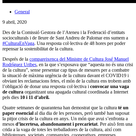
General
9 abril, 2020
Des de la Comissió Gestora de l’Ateneu i la Federació d’entitats
socioculturals i de lleure de Sant Andreu de Palomar ens sumem a
#CulturaEnVaga
. Una resposta col·lectiva de 48 hores per poder
repensar la sostenibilitat de la cultura.
Després de la
compareixença del Ministre de Cultura José Manuel
Rodríguez Uribes
, en la que s’exposava que “aquesta no és una crisi
de la cultura”, sense presentar cap tipus de mesures per a combatre
la situació de màxima urgència de la cultura davant el COVID19 i
obviant les reclamacions fetes, el món de la cultura ens trobem amb
l’obligació de donar una resposta col·lectiva i
convocar una vaga
de cultura
organitzant una apagada cultural coordinada a Internet
pels dies
10 i 11 d’abril.
Quatre setmanes de quarantena han demostrat que la cultura
té un
paper essencial
al dia dia de les persones, però també han suposat
la pitjor crisis de la cultura en anys. Un món que avui s’enfronta a
mesos
d’incertesa, abandonament i precarietat
. Per això fem una
crida a la vaga de totes les treballadores de la cultura, així com
biblioteques, societats, companyies, cooperatives, empreses,