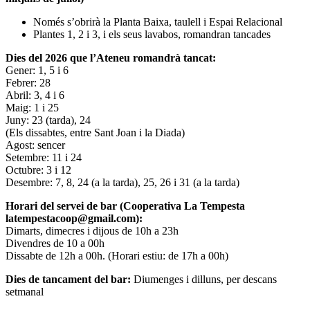
Només s’obrirà la Planta Baixa, taulell i Espai Relacional
Plantes 1, 2 i 3, i els seus lavabos, romandran tancades
Dies del 2026 que l’Ateneu romandrà tancat:
Gener: 1, 5 i 6
Febrer: 28
Abril: 3, 4 i 6
Maig: 1 i 25
Juny: 23 (tarda), 24
(Els dissabtes, entre Sant Joan i la Diada)
Agost: sencer
Setembre: 11 i 24
Octubre: 3 i 12
Desembre: 7, 8, 24 (a la tarda), 25, 26 i 31 (a la tarda)
Horari del servei de bar (Cooperativa La Tempesta
latempestacoop@gmail.com):
Dimarts, dimecres i dijous de 10h a 23h
Divendres de 10 a 00h
Dissabte de 12h a 00h. (Horari estiu: de 17h a 00h)
Dies de tancament del bar:
Diumenges i dilluns, per descans
setmanal