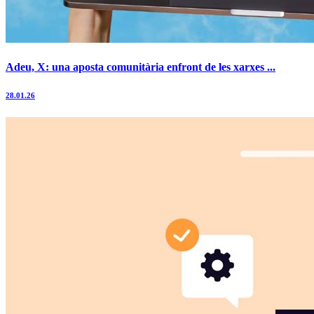
Adeu, X: una aposta comunitària enfront de les xarxes ...
28.01.26