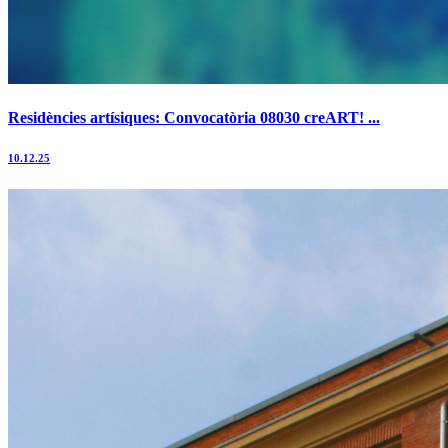
Residències artísiques: Convocatòria 08030 creART! ...
10.12.25