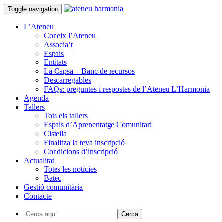
Toggle navigation
L’Ateneu
Coneix l’Ateneu
Associa’t
Espais
Entitats
La Capsa – Banc de recursos
Descarregables
FAQs: preguntes i respostes de l’Ateneu L’Harmonia
Agenda
Tallers
Tots els tallers
Espais d’Aprenentatge Comunitari
Cistella
Finalitza la teva inscripció
Condicions d’inscripció
Actualitat
Totes les notícies
Batec
Gestió comunitària
Contacte