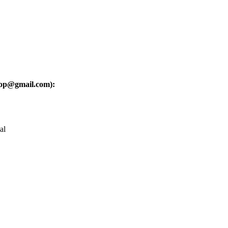
oop@gmail.com):
al