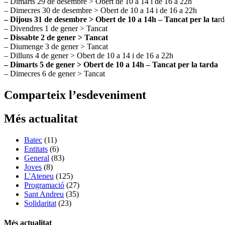
– Dimarts 29 de desembre > Obert de 10 a 14 i de 16 a 22h
– Dimecres 30 de desembre > Obert de 10 a 14 i de 16 a 22h
– Dijous 31 de desembre > Obert de 10 a 14h – Tancat per la ta
rd
– Divendres 1 de gener > Tancat
– Dissabte 2 de gener > Tancat
– Diumenge 3 de gener > Tancat
– Dilluns 4 de gener > Obert de 10 a 14 i de 16 a 22h
– Dimarts 5 de gener > Obert de 10 a 14h – Tancat per la tarda
– Dimecres 6 de gener > Tancat
Comparteix l’esdeveniment
Més actualitat
Batec
(11)
Entitats
(6)
General
(83)
Joves
(8)
L'Ateneu
(125)
Programació
(27)
Sant Andreu
(35)
Solidaritat
(23)
Més actualitat