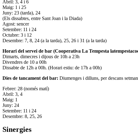
Abril: 3, 4 i 6
Maig: 1 i 25
Juny: 23 (tarda), 24
(Els dissabtes, entre Sant Joan i la Diada)
Agost: sencer
Setembre: 11 i 24
Octubre: 3 i 12
Desembre: 7, 8, 24 (a la tarda), 25, 26 i 31 (a la tarda)
Horari del servei de bar (Cooperativa La Tempesta latempestac
Dimarts, dimecres i dijous de 10h a 23h
Divendres de 10 a 00h
Dissabte de 12h a 00h. (Horari estiu: de 17h a 00h)
Dies de tancament del bar:
Diumenges i dilluns, per descans setman
Febrer: 28 (només matí)
Abril: 3, 4
Maig: 1
Juny: 24
Setembre: 11 i 24
Desembre: 8, 25, 26
Sinergies