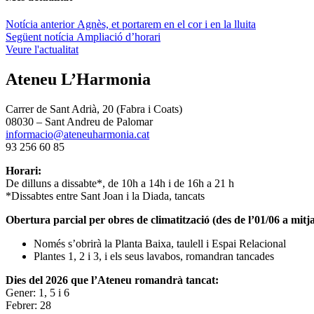
Navegació
Notícia anterior
Agnès, et portarem en el cor i en la lluita
Següent notícia
Ampliació d’horari
d'entrades
Veure l'actualitat
Ateneu L’Harmonia
Carrer de Sant Adrià, 20 (Fabra i Coats)
08030 – Sant Andreu de Palomar
informacio@ateneuharmonia.cat
93 256 60 85
Horari:
De dilluns a dissabte*, de 10h a 14h i de 16h a 21 h
*Dissabtes entre Sant Joan i la Diada, tancats
Obertura parcial per obres de climatització (des de l’01/06 a mitja
Només s’obrirà la Planta Baixa, taulell i Espai Relacional
Plantes 1, 2 i 3, i els seus lavabos, romandran tancades
Dies del 2026 que l’Ateneu romandrà tancat:
Gener: 1, 5 i 6
Febrer: 28