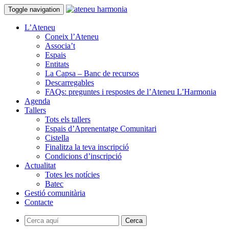
Toggle navigation
L’Ateneu
Coneix l’Ateneu
Associa’t
Espais
Entitats
La Capsa – Banc de recursos
Descarregables
FAQs: preguntes i respostes de l’Ateneu L’Harmonia
Agenda
Tallers
Tots els tallers
Espais d’Aprenentatge Comunitari
Cistella
Finalitza la teva inscripció
Condicions d’inscripció
Actualitat
Totes les notícies
Batec
Gestió comunitària
Contacte