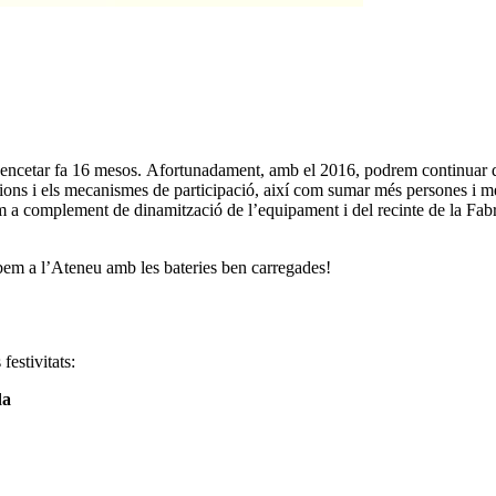
m encetar fa 16 mesos. Afortunadament, amb el 2016, podrem continuar d
ons i els mecanismes de participació, així com sumar més persones i me
om a complement de dinamització de l’equipament i del recinte de la Fa
bem a l’Ateneu amb les bateries ben carregades!
festivitats:
da