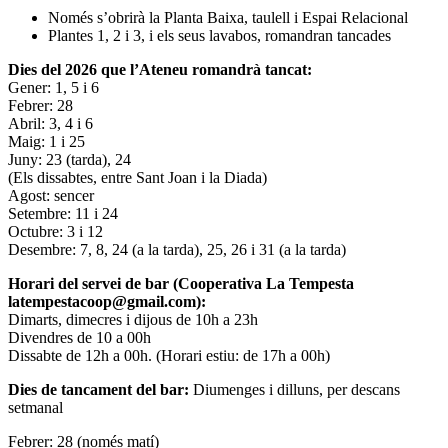
Només s’obrirà la Planta Baixa, taulell i Espai Relacional
Plantes 1, 2 i 3, i els seus lavabos, romandran tancades
Dies del 2026 que l’Ateneu romandrà tancat:
Gener: 1, 5 i 6
Febrer: 28
Abril: 3, 4 i 6
Maig: 1 i 25
Juny: 23 (tarda), 24
(Els dissabtes, entre Sant Joan i la Diada)
Agost: sencer
Setembre: 11 i 24
Octubre: 3 i 12
Desembre: 7, 8, 24 (a la tarda), 25, 26 i 31 (a la tarda)
Horari del servei de bar (Cooperativa La Tempesta
latempestacoop@gmail.com):
Dimarts, dimecres i dijous de 10h a 23h
Divendres de 10 a 00h
Dissabte de 12h a 00h. (Horari estiu: de 17h a 00h)
Dies de tancament del bar:
Diumenges i dilluns, per descans
setmanal
Febrer: 28 (només matí)