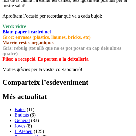
nos de la cadira i a estirar les cames, fets igualment positius per la
nostre salut!
Aprofitem l’ocasió per recordar què va a cada bujol:
Verd: vidre
Blau: paper i cartró net
Groc: envasos (plàstics, llaunes, bricks, etc)
Marró: restes orgàniques
Gris: rebuig (tot allò que no es pot posar en cap dels altres
quatre)
Piles: a recepció. Es porten a la deixalleria
Moltes gràcies per la vostra col·laboració!
Comparteix l’esdeveniment
Més actualitat
Batec
(11)
Entitats
(6)
General
(83)
Joves
(8)
L'Ateneu
(125)