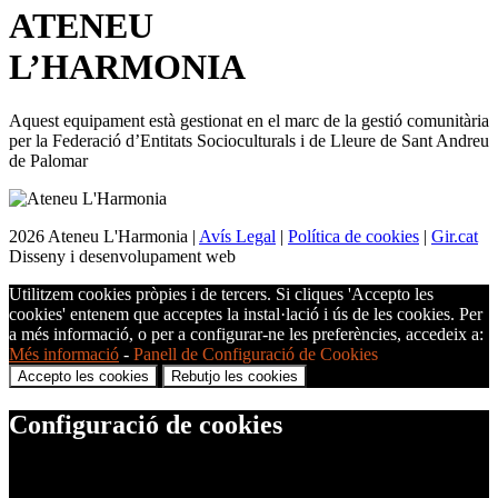
ATENEU
L’
HARMONIA
Aquest equipament està gestionat en el marc de la gestió comunitària
per la Federació d’Entitats Socioculturals i de Lleure de Sant Andreu
de Palomar
2026 Ateneu L'Harmonia |
Avís Legal
|
Política de cookies
|
Gir.cat
Disseny i desenvolupament web
Utilitzem cookies pròpies i de tercers. Si cliques 'Accepto les
cookies' entenem que acceptes la instal·lació i ús de les cookies. Per
a més informació, o per a configurar-ne les preferències, accedeix a:
Més informació
-
Panell de Configuració de Cookies
Accepto les cookies
Rebutjo les cookies
Configuració de cookies