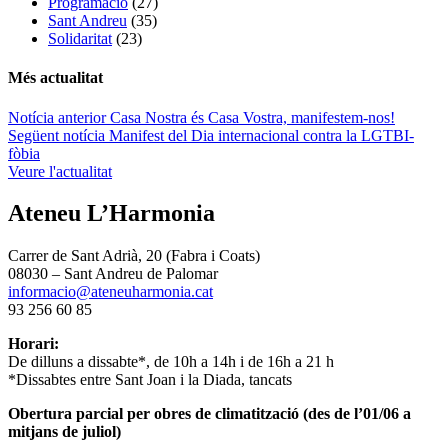
Programació
(27)
Sant Andreu
(35)
Solidaritat
(23)
Més actualitat
Navegació
Notícia anterior
Casa Nostra és Casa Vostra, manifestem-nos!
Següent notícia
Manifest del Dia internacional contra la LGTBI-
d'entrades
fòbia
Veure l'actualitat
Ateneu L’Harmonia
Carrer de Sant Adrià, 20 (Fabra i Coats)
08030 – Sant Andreu de Palomar
informacio@ateneuharmonia.cat
93 256 60 85
Horari:
De dilluns a dissabte*, de 10h a 14h i de 16h a 21 h
*Dissabtes entre Sant Joan i la Diada, tancats
Obertura parcial per obres de climatització (des de l’01/06 a
mitjans de juliol)