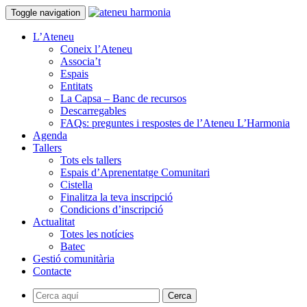
Toggle navigation
L’Ateneu
Coneix l’Ateneu
Associa’t
Espais
Entitats
La Capsa – Banc de recursos
Descarregables
FAQs: preguntes i respostes de l’Ateneu L’Harmonia
Agenda
Tallers
Tots els tallers
Espais d’Aprenentatge Comunitari
Cistella
Finalitza la teva inscripció
Condicions d’inscripció
Actualitat
Totes les notícies
Batec
Gestió comunitària
Contacte