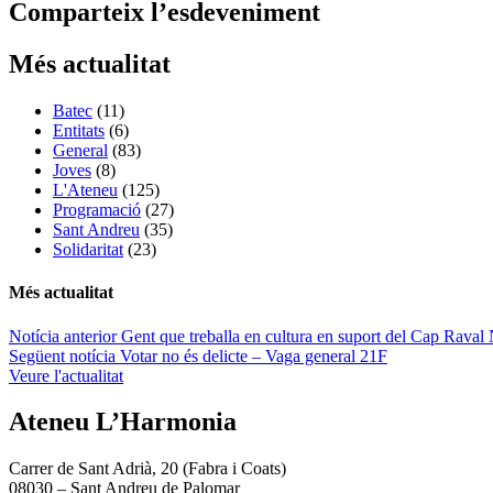
Comparteix l’esdeveniment
Més actualitat
Batec
(11)
Entitats
(6)
General
(83)
Joves
(8)
L'Ateneu
(125)
Programació
(27)
Sant Andreu
(35)
Solidaritat
(23)
Més actualitat
Navegació
Notícia anterior
Gent que treballa en cultura en suport del Cap Raval
Següent notícia
Votar no és delicte – Vaga general 21F
d'entrades
Veure l'actualitat
Ateneu L’Harmonia
Carrer de Sant Adrià, 20 (Fabra i Coats)
08030 – Sant Andreu de Palomar