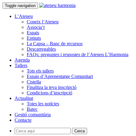
Toggle navigation
L’Ateneu
Coneix l’Ateneu
Associa’t
Espais
Entitats
La Capsa – Banc de recursos
Descarregables
FAQs: preguntes i respostes de l’Ateneu L’Harmonia
Agenda
Tallers
Tots els tallers
Espais d’Aprenentatge Comunitari
Cistella
Finalitza la teva inscripció
Condicions d’inscripció
Actualitat
Totes les notícies
Batec
Gestió comunitària
Contacte