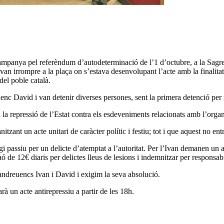
panya pel referèndum d’autodeterminació de l’1 d’octubre, a la Sagrera,
an irrompre a la plaça on s’estava desenvolupant l’acte amb la finalitat 
el poble català.
nc David i van detenir diverses persones, sent la primera detenció per 
a la repressió de l’Estat contra els esdeveniments relacionats amb l’orga
zant un acte unitari de caràcter polític i festiu; tot i que aquest no en
i passiu per un delicte d’atemptat a l’autoritat. Per l’Ivan demanen un any
ó de 12€ diaris per delictes lleus de lesions i indemnitzar per responsab
ndreuencs Ivan i David i exigim la seva absolució.
à un acte antirepressiu a partir de les 18h.