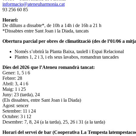
informacio@ateneuharmonia.cat
93 256 60 85
Horari:
De dilluns a dissabte*, de 10h a 14h i de 16h a 21 h
*Dissabtes entre Sant Joan i la Diada, tancats
Obertura parcial per obres de climatització (des de l’01/06 a mitja
Només s’obrirà la Planta Baixa, taulell i Espai Relacional
Plantes 1, 2 i 3, i els seus lavabos, romandran tancades
Dies del 2026 que l’Ateneu romandrà tancat:
Gener: 1, 5 i 6
Febrer: 28
Abril: 3, 4 i 6
Maig: 1 i 25
Juny: 23 (tarda), 24
(Els dissabtes, entre Sant Joan i la Diada)
Agost: sencer
Setembre: 11 i 24
Octubre: 3 i 12
Desembre: 7, 8, 24 (a la tarda), 25, 26 i 31 (a la tarda)
Horari del servei de bar (Cooperativa La Tempesta latempestac