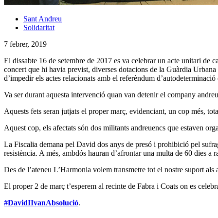
Sant Andreu
Solidaritat
7 febrer, 2019
El dissabte 16 de setembre de 2017 es va celebrar un acte unitari de cam
concert que hi havia previst, diverses dotacions de la Guàrdia Urbana v
d’impedir els actes relacionats amb el referèndum d’autodeterminació d
Va ser durant aquesta intervenció quan van detenir el company andreue
Aquests fets seran jutjats el proper març, evidenciant, un cop més, tot
Aquest cop, els afectats són dos militants andreuencs que estaven organit
La Fiscalia demana pel David dos anys de presó i prohibició pel sufrag
resistència. A més, ambdós hauran d’afrontar una multa de 60 dies a ra
Des de l’ateneu L’Harmonia volem transmetre tot el nostre suport als a
El proper 2 de març t’esperem al recinte de Fabra i Coats on es celebrar
#DavidIIvanAbsolució
.