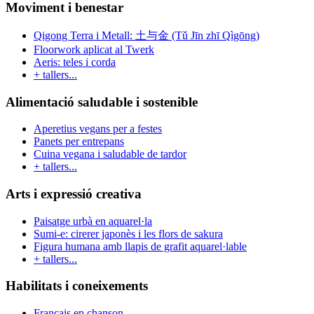
Moviment i benestar
Qigong Terra i Metall: 土与金 (Tǔ Jīn zhī Qìgōng)
Floorwork aplicat al Twerk
Aeris: teles i corda
+ tallers...
Alimentació saludable i sostenible
Aperetius vegans per a festes
Panets per entrepans
Cuina vegana i saludable de tardor
+ tallers...
Arts i expressió creativa
Paisatge urbà en aquarel·la
Sumi-e: cirerer japonès i les flors de sakura
Figura humana amb llapis de grafit aquarel·lable
+ tallers...
Habilitats i coneixements
Français en chanson