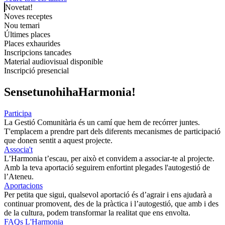
Novetat!
Noves receptes
Nou temari
Últimes places
Places exhaurides
Inscripcions tancades
Material audiovisual disponible
Inscripció presencial
Sense
tu
no
hi
ha
Harmonia
!
Participa
La Gestió Comunitària és un camí que hem de recórrer juntes.
T'emplacem a prendre part dels diferents mecanismes de participació
que donen sentit a aquest projecte.
Associa't
L’Harmonia t’escau, per això et convidem a associar-te al projecte.
Amb la teva aportació seguirem enfortint plegades l'autogestió de
l’Ateneu.
Aportacions
Per petita que sigui, qualsevol aportació és d’agrair i ens ajudarà a
continuar promovent, des de la pràctica i l’autogestió, que amb i des
de la cultura, podem transformar la realitat que ens envolta.
FAQs L'Harmonia