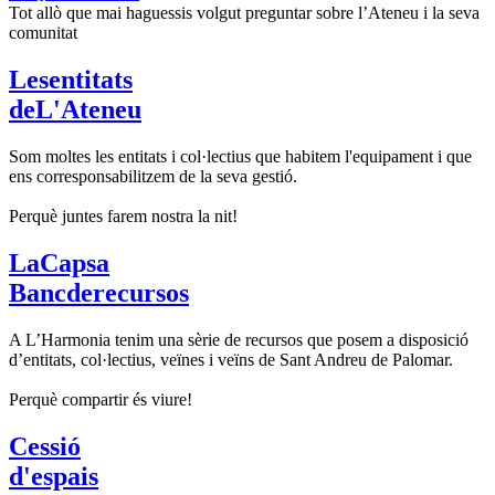
Tot allò que mai haguessis volgut preguntar sobre l’Ateneu i la seva
comunitat
Les
entitats
de
L'
Ateneu
Som moltes les entitats i col·lectius que habitem l'equipament i que
ens corresponsabilitzem de la seva gestió.
Perquè juntes farem nostra la nit!
La
Capsa
Banc
de
recursos
A L’Harmonia tenim una sèrie de recursos que posem a disposició
d’entitats, col·lectius, veïnes i veïns de Sant Andreu de Palomar.
Perquè compartir és viure!
Cessió
d'
espais