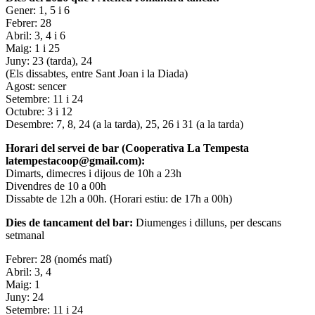
Gener: 1, 5 i 6
Febrer: 28
Abril: 3, 4 i 6
Maig: 1 i 25
Juny: 23 (tarda), 24
(Els dissabtes, entre Sant Joan i la Diada)
Agost: sencer
Setembre: 11 i 24
Octubre: 3 i 12
Desembre: 7, 8, 24 (a la tarda), 25, 26 i 31 (a la tarda)
Horari del servei de bar (Cooperativa La Tempesta
latempestacoop@gmail.com):
Dimarts, dimecres i dijous de 10h a 23h
Divendres de 10 a 00h
Dissabte de 12h a 00h. (Horari estiu: de 17h a 00h)
Dies de tancament del bar:
Diumenges i dilluns, per descans
setmanal
Febrer: 28 (només matí)
Abril: 3, 4
Maig: 1
Juny: 24
Setembre: 11 i 24