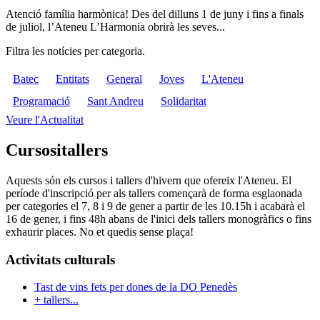
Atenció família harmònica! Des del dilluns 1 de juny i fins a finals
de juliol, l’Ateneu L’Harmonia obrirà les seves...
Filtra les notícies per categoria.
Batec
Entitats
General
Joves
L'Ateneu
Programació
Sant Andreu
Solidaritat
Veure l'Actualitat
Cursos
i
tallers
Aquests són els cursos i tallers d'hivern que ofereix l'Ateneu. El
període d'inscripció per als tallers començarà de forma esglaonada
per categories el 7, 8 i 9 de gener a partir de les 10.15h i acabarà el
16 de gener, i fins 48h abans de l'inici dels tallers monogràfics o fins
exhaurir places. No et quedis sense plaça!
Activitats culturals
Tast de vins fets per dones de la DO Penedès
+ tallers...