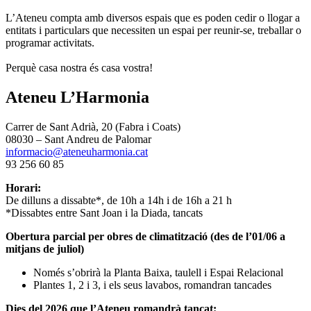
L’Ateneu compta amb diversos espais que es poden cedir o llogar a
entitats i particulars que necessiten un espai per reunir-se, treballar o
programar activitats.
Perquè casa nostra és casa vostra!
Ateneu L’Harmonia
Carrer de Sant Adrià, 20 (Fabra i Coats)
08030 – Sant Andreu de Palomar
informacio@ateneuharmonia.cat
93 256 60 85
Horari:
De dilluns a dissabte*, de 10h a 14h i de 16h a 21 h
*Dissabtes entre Sant Joan i la Diada, tancats
Obertura parcial per obres de climatització (des de l’01/06 a
mitjans de juliol)
Només s’obrirà la Planta Baixa, taulell i Espai Relacional
Plantes 1, 2 i 3, i els seus lavabos, romandran tancades
Dies del 2026 que l’Ateneu romandrà tancat: