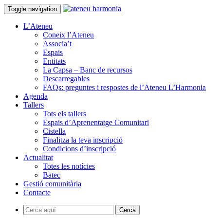
Toggle navigation
L’Ateneu
Coneix l’Ateneu
Associa’t
Espais
Entitats
La Capsa – Banc de recursos
Descarregables
FAQs: preguntes i respostes de l’Ateneu L’Harmonia
Agenda
Tallers
Tots els tallers
Espais d’Aprenentatge Comunitari
Cistella
Finalitza la teva inscripció
Condicions d’inscripció
Actualitat
Totes les notícies
Batec
Gestió comunitària
Contacte