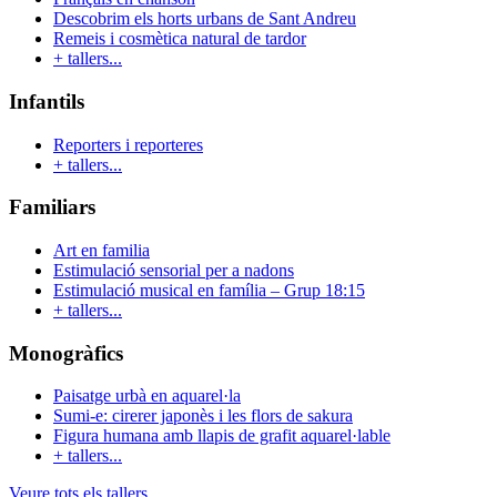
Descobrim els horts urbans de Sant Andreu
Remeis i cosmètica natural de tardor
+ tallers...
Infantils
Reporters i reporteres
+ tallers...
Familiars
Art en familia
Estimulació sensorial per a nadons
Estimulació musical en família – Grup 18:15
+ tallers...
Monogràfics
Paisatge urbà en aquarel·la
Sumi-e: cirerer japonès i les flors de sakura
Figura humana amb llapis de grafit aquarel·lable
+ tallers...
Veure tots els tallers