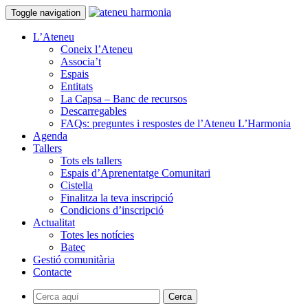
Toggle navigation
L’Ateneu
Coneix l’Ateneu
Associa’t
Espais
Entitats
La Capsa – Banc de recursos
Descarregables
FAQs: preguntes i respostes de l’Ateneu L’Harmonia
Agenda
Tallers
Tots els tallers
Espais d’Aprenentatge Comunitari
Cistella
Finalitza la teva inscripció
Condicions d’inscripció
Actualitat
Totes les notícies
Batec
Gestió comunitària
Contacte