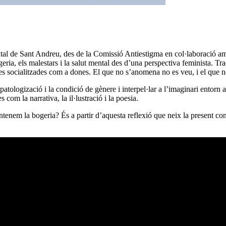
ntal de Sant Andreu, des de la Comissió Antiestigma en col·laboració 
ia, els malestars i la salut mental des d’una perspectiva feminista. Tract
ones socialitzades com a dones. El que no s’anomena no es veu, i el que n
copatologizació i la condició de gènere i interpel·lar a l’imaginari entor
s com la narrativa, la il·lustració i la poesia.
entenem la bogeria? És a partir d’aquesta reflexió que neix la present 