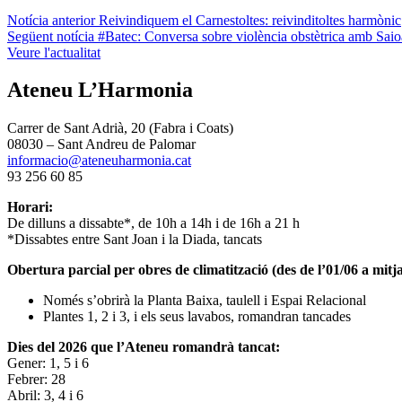
Navegació
Notícia anterior
Reivindiquem el Carnestoltes: reivinditoltes harmònic
Següent notícia
#Batec​: Conversa sobre violència obstètrica amb Saio
d'entrades
Veure l'actualitat
Ateneu L’Harmonia
Carrer de Sant Adrià, 20 (Fabra i Coats)
08030 – Sant Andreu de Palomar
informacio@ateneuharmonia.cat
93 256 60 85
Horari:
De dilluns a dissabte*, de 10h a 14h i de 16h a 21 h
*Dissabtes entre Sant Joan i la Diada, tancats
Obertura parcial per obres de climatització (des de l’01/06 a mitja
Només s’obrirà la Planta Baixa, taulell i Espai Relacional
Plantes 1, 2 i 3, i els seus lavabos, romandran tancades
Dies del 2026 que l’Ateneu romandrà tancat:
Gener: 1, 5 i 6
Febrer: 28
Abril: 3, 4 i 6