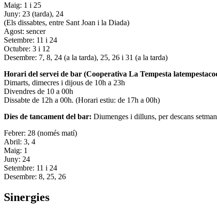
Maig: 1 i 25
Juny: 23 (tarda), 24
(Els dissabtes, entre Sant Joan i la Diada)
Agost: sencer
Setembre: 11 i 24
Octubre: 3 i 12
Desembre: 7, 8, 24 (a la tarda), 25, 26 i 31 (a la tarda)
Horari del servei de bar (Cooperativa La Tempesta latempestac
Dimarts, dimecres i dijous de 10h a 23h
Divendres de 10 a 00h
Dissabte de 12h a 00h. (Horari estiu: de 17h a 00h)
Dies de tancament del bar:
Diumenges i dilluns, per descans setman
Febrer: 28 (només matí)
Abril: 3, 4
Maig: 1
Juny: 24
Setembre: 11 i 24
Desembre: 8, 25, 26
Sinergies