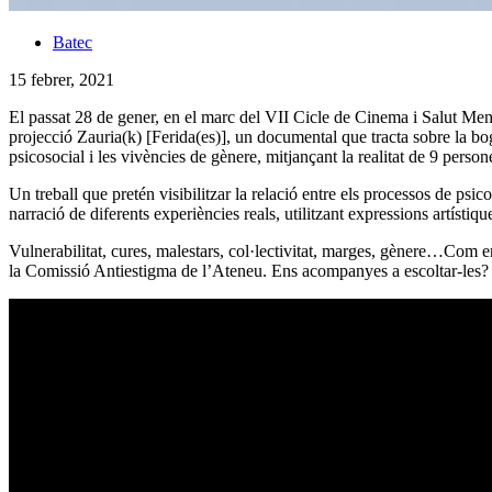
Batec
15 febrer, 2021
El passat 28 de gener, en el marc del VII Cicle de Cinema i Salut Me
projecció Zauria(k) [Ferida(es)], un documental que tracta sobre la boger
psicosocial i les vivències de gènere, mitjançant la realitat de 9 pers
Un treball que pretén visibilitzar la relació entre els processos de psi
narració de diferents experiències reals, utilitzant expressions artístique
Vulnerabilitat, cures, malestars, col·lectivitat, marges, gènere…Com 
la Comissió Antiestigma de l’Ateneu. Ens acompanyes a escoltar-les?