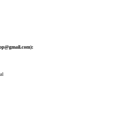
oop@gmail.com):
al