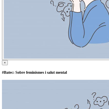
×
#Batec​: Sobre feminismes i salut mental