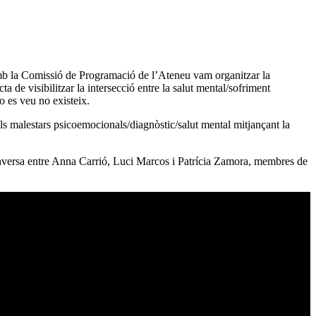
amb la Comissió de Programació de l’Ateneu vam organitzar la
a de visibilitzar la intersecció entre la salut mental/sofriment
o es veu no existeix.
n als malestars psicoemocionals/diagnòstic/salut mental mitjançant la
conversa entre Anna Carrió, Luci Marcos i Patrícia Zamora, membres de