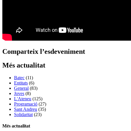
Comparteix l’esdeveniment
Més actualitat
Batec
(11)
Entitats
(6)
General
(83)
Joves
(8)
L'Ateneu
(125)
Programació
(27)
Sant Andreu
(35)
Solidaritat
(23)
Més actualitat