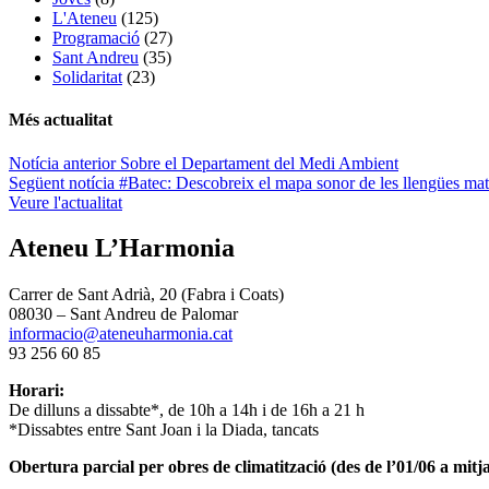
L'Ateneu
(125)
Programació
(27)
Sant Andreu
(35)
Solidaritat
(23)
Més actualitat
Navegació
Notícia anterior
Sobre el Departament del Medi Ambient
Següent notícia
#Batec​: Descobreix el mapa sonor de les llengües ma
d'entrades
Veure l'actualitat
Ateneu L’Harmonia
Carrer de Sant Adrià, 20 (Fabra i Coats)
08030 – Sant Andreu de Palomar
informacio@ateneuharmonia.cat
93 256 60 85
Horari:
De dilluns a dissabte*, de 10h a 14h i de 16h a 21 h
*Dissabtes entre Sant Joan i la Diada, tancats
Obertura parcial per obres de climatització (des de l’01/06 a mitja