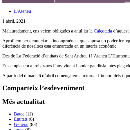
L'Ateneu
1 abril, 2021
Malauradament, ens veiem obligades a anul·lar la
Calçotada
d’aquest a
Aprofitem per denunciar la incongruència que suposa no poder fer aques
diferència de nosaltres està emmarcada en un interès econòmic.
Des de La Federació d’entitats de Sant Andreu i l’Ateneu L’Harmonia se
Ens emplacem a trobar-nos l’any vinent i poder gaudir-la totes plegad
A partir del dimarts 6 d’abril començarem a retornar l’import dels tiqu
Comparteix l’esdeveniment
Més actualitat
Batec
(11)
Entitats
(6)
General
(83)
Joves
(8)