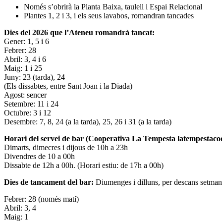
Només s’obrirà la Planta Baixa, taulell i Espai Relacional
Plantes 1, 2 i 3, i els seus lavabos, romandran tancades
Dies del 2026 que l’Ateneu romandrà tancat:
Gener: 1, 5 i 6
Febrer: 28
Abril: 3, 4 i 6
Maig: 1 i 25
Juny: 23 (tarda), 24
(Els dissabtes, entre Sant Joan i la Diada)
Agost: sencer
Setembre: 11 i 24
Octubre: 3 i 12
Desembre: 7, 8, 24 (a la tarda), 25, 26 i 31 (a la tarda)
Horari del servei de bar (Cooperativa La Tempesta latempestac
Dimarts, dimecres i dijous de 10h a 23h
Divendres de 10 a 00h
Dissabte de 12h a 00h. (Horari estiu: de 17h a 00h)
Dies de tancament del bar:
Diumenges i dilluns, per descans setman
Febrer: 28 (només matí)
Abril: 3, 4
Maig: 1