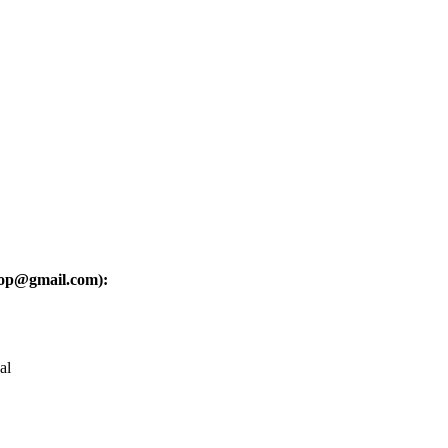
oop@gmail.com):
al