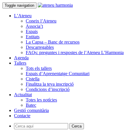
Toggle navigation
L’Ateneu
Coneix l’Ateneu
Associa’t
Espais
Entitats
La Capsa – Banc de recursos
Descarregables
FAQs: preguntes i respostes de l’Ateneu L’Harmonia
Agenda
Tallers
Tots els tallers
Espais d’Aprenentatge Comunitari
Cistella
Finalitza la teva inscripció
Condicions d’inscripció
Actualitat
Totes les notícies
Batec
Gestió comunitària
Contacte