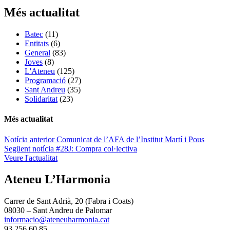
Més actualitat
Batec
(11)
Entitats
(6)
General
(83)
Joves
(8)
L'Ateneu
(125)
Programació
(27)
Sant Andreu
(35)
Solidaritat
(23)
Més actualitat
Navegació
Notícia anterior
Comunicat de l’AFA de l’Institut Martí i Pous
Següent notícia
#28J: Compra col·lectiva
d'entrades
Veure l'actualitat
Ateneu L’Harmonia
Carrer de Sant Adrià, 20 (Fabra i Coats)
08030 – Sant Andreu de Palomar
informacio@ateneuharmonia.cat
93 256 60 85