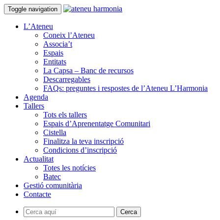
Toggle navigation
L’Ateneu
Coneix l’Ateneu
Associa’t
Espais
Entitats
La Capsa – Banc de recursos
Descarregables
FAQs: preguntes i respostes de l’Ateneu L’Harmonia
Agenda
Tallers
Tots els tallers
Espais d’Aprenentatge Comunitari
Cistella
Finalitza la teva inscripció
Condicions d’inscripció
Actualitat
Totes les notícies
Batec
Gestió comunitària
Contacte