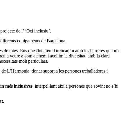
rojecte de l’ ‘Oci inclusiu’.
 diferents equipaments de Barcelona.
accés de totes. Ens qüestionarem i trencarem amb les barreres que
no
enen a veure a com atenem i acollim la diversitat, amb la clara
necessitats molt particulars.
ers de L’Harmonia, donar suport a les persones treballadores i
n més inclusives
, interpel·lant així a persones que sovint no s’hi
at.