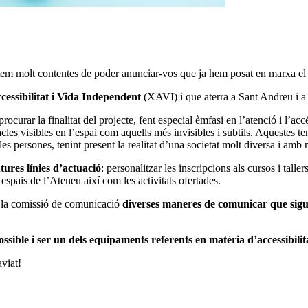
tem molt contentes de poder anunciar-vos que ja hem posat en marxa el p
essibilitat i Vida Independent
(XAVI) i que aterra a Sant Andreu i a
rocurar la finalitat del projecte, fent especial èmfasi en l’atenció i l’
cles visibles en l’espai com aquells més invisibles i subtils. Aquestes t
 les persones, tenint present la realitat d’una societat molt diversa i amb 
tures línies d’actuació
: personalitzar les inscripcions als cursos i tall
 espais de l’Ateneu així com les activitats ofertades.
la comissió de comunicació
diverses maneres de comunicar que sigui
ible i ser un dels equipaments referents en matèria d’accessibilit
aviat!