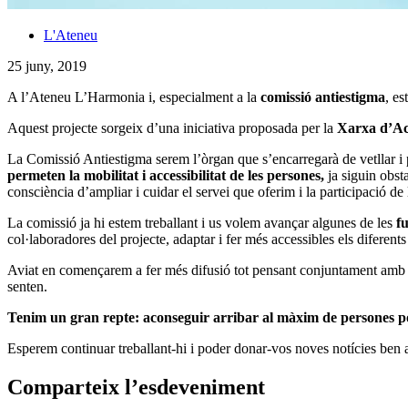
L'Ateneu
25 juny, 2019
A l’Ateneu L’Harmonia i, especialment a la
comissió antiestigma
, es
Aquest projecte sorgeix d’una iniciativa proposada per la
Xarxa d’Acc
La Comissió Antiestigma serem l’òrgan que s’encarregarà de vetllar i p
permeten la mobilitat i accessibilitat de les persones,
ja siguin obsta
consciència d’ampliar i cuidar el servei que oferim i la participació de
La comissió ja hi estem treballant i us volem avançar algunes de les
fu
col·laboradores del projecte, adaptar i fer més accessibles els diferents
Aviat en començarem a fer més difusió tot pensant conjuntament amb 
senten.
Tenim un gran repte: aconseguir arribar al màxim de persones poss
Esperem continuar treballant-hi i poder donar-vos noves notícies ben 
Comparteix l’esdeveniment