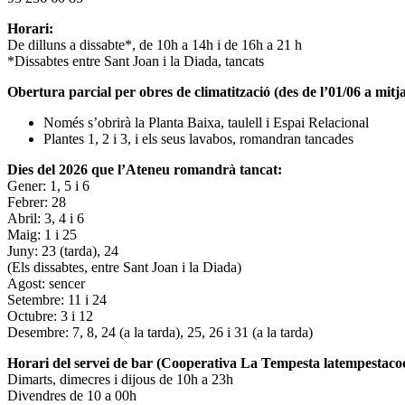
Horari:
De dilluns a dissabte*, de 10h a 14h i de 16h a 21 h
*Dissabtes entre Sant Joan i la Diada, tancats
Obertura parcial per obres de climatització (des de l’01/06 a mitja
Només s’obrirà la Planta Baixa, taulell i Espai Relacional
Plantes 1, 2 i 3, i els seus lavabos, romandran tancades
Dies del 2026 que l’Ateneu romandrà tancat:
Gener: 1, 5 i 6
Febrer: 28
Abril: 3, 4 i 6
Maig: 1 i 25
Juny: 23 (tarda), 24
(Els dissabtes, entre Sant Joan i la Diada)
Agost: sencer
Setembre: 11 i 24
Octubre: 3 i 12
Desembre: 7, 8, 24 (a la tarda), 25, 26 i 31 (a la tarda)
Horari del servei de bar (Cooperativa La Tempesta latempestac
Dimarts, dimecres i dijous de 10h a 23h
Divendres de 10 a 00h