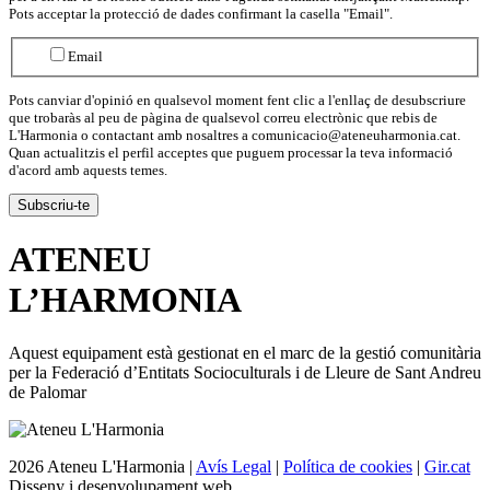
Pots acceptar la protecció de dades confirmant la casella "Email".
Email
Pots canviar d'opinió en qualsevol moment fent clic a l'enllaç de desubscriure
que trobaràs al peu de pàgina de qualsevol correu electrònic que rebis de
L'Harmonia o contactant amb nosaltres a comunicacio@ateneuharmonia.cat.
Quan actualitzis el perfil acceptes que puguem processar la teva informació
d'acord amb aquests temes.
ATENEU
L’
HARMONIA
Aquest equipament està gestionat en el marc de la gestió comunitària
per la Federació d’Entitats Socioculturals i de Lleure de Sant Andreu
de Palomar
2026 Ateneu L'Harmonia |
Avís Legal
|
Política de cookies
|
Gir.cat
Disseny i desenvolupament web