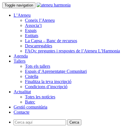
Toggle navigation
L’Ateneu
Coneix l’Ateneu
Associa’t
Espais
Entitats
La Capsa – Banc de recursos
Descarregables
FAQs: preguntes i respostes de l’Ateneu L’Harmonia
Agenda
Tallers
Tots els tallers
Espais d’Aprenentatge Comunitari
Cistella
Finalitza la teva inscripció
Condicions d’inscripció
Actualitat
Totes les notícies
Batec
Gestió comunitària
Contacte