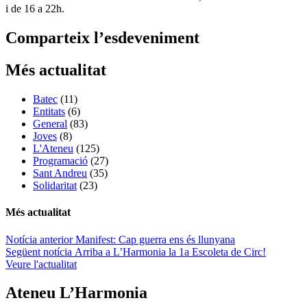
i de 16 a 22h.
Comparteix l’esdeveniment
Més actualitat
Batec
(11)
Entitats
(6)
General
(83)
Joves
(8)
L'Ateneu
(125)
Programació
(27)
Sant Andreu
(35)
Solidaritat
(23)
Més actualitat
Navegació
Notícia anterior
Manifest: Cap guerra ens és llunyana
Següent notícia
Arriba a L’Harmonia la 1a Escoleta de Circ!
d'entrades
Veure l'actualitat
Ateneu L’Harmonia