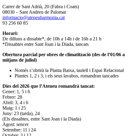
Carrer de Sant Adrià, 20 (Fabra i Coats)
08030 – Sant Andreu de Palomar
informacio@ateneuharmonia.cat
93 256 60 85
Horari:
De dilluns a dissabte*, de 10h a 14h i de 16h a 21 h
*Dissabtes entre Sant Joan i la Diada, tancats
Obertura parcial per obres de climatització (des de l’01/06 a
mitjans de juliol)
Només s’obrirà la Planta Baixa, taulell i Espai Relacional
Plantes 1, 2 i 3, i els seus lavabos, romandran tancades
Dies del 2026 que l’Ateneu romandrà tancat:
Gener: 1, 5 i 6
Febrer: 28
Abril: 3, 4 i 6
Maig: 1 i 25
Juny: 23 (tarda), 24
(Els dissabtes, entre Sant Joan i la Diada)
Agost: sencer
Setembre: 11 i 24
Octubre: 3 i 12