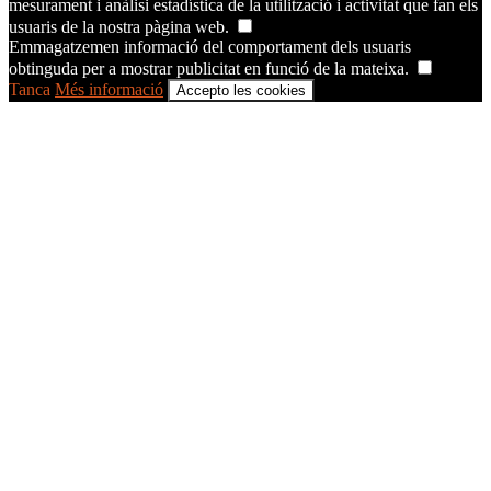
mesurament i anàlisi estadística de la utilització i activitat que fan els
usuaris de la nostra pàgina web.
Emmagatzemen informació del comportament dels usuaris
obtinguda per a mostrar publicitat en funció de la mateixa.
Tanca
Més informació
Accepto les cookies