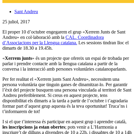
Sant Andreu
25 juliol, 2017
El proper 10 d’octubre engegarem el grup «Xerrem Junts de Sant
Andreu» en col·laboració amb la
CAL. Coordinadora
d’Associacions per la Llengua catalana.
Les sessions tindran lloc el
dimarts de 18.30 a 19.45h.
«
Xerrem junts
» és un projecte que ofereix un espai de trobada per
parlar i prendre contacte amb la llengua catalana a partir de la
conversa i la interacció amb persones voluntàries catalanoparlants.
Per fer realitat el «Xerrem junts Sant Andreu», necessitem una
persona voluntària que tinguin ganes de dinamitzar-lo. Per garantir
l’èxit del projecte busquem una persona vinculada al territori de Sant
Andreu preferiblement. Si creus en aquest projecte, tens
disponibilitat els dimarts a la tarda a partir de l’octubre i t’agradaria
formar part d’aquest grup aquesta és la teva oportunitat! Truca’ns i
t’informarem de tot!
I si el que t’interessa és participar en aquest grup i aprendre català,
les inscripcions ja estan obertes
; pots venir a L’Harmonia a
inscriure’t de dilluns a divendres de 10 a 22h, i dissabtes de 10 a 14h