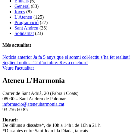
Entitats
(6)
General
(83)
Joves
(8)
L'Ateneu
(125)
Programació
(27)
Sant Andreu
(35)
Solidaritat
(23)
Més actualitat
Navegació
Notícia anterior
Ja fa 5 anys que el somni col·lectiu s’ha fet realitat!
Següent notícia
12 d’octubre: Res a celebrar!
d'entrades
Veure l'actualitat
Ateneu L’Harmonia
Carrer de Sant Adrià, 20 (Fabra i Coats)
08030 – Sant Andreu de Palomar
informacio@ateneuharmonia.cat
93 256 60 85
Horari:
De dilluns a dissabte*, de 10h a 14h i de 16h a 21 h
*Dissabtes entre Sant Joan i la Diada, tancats