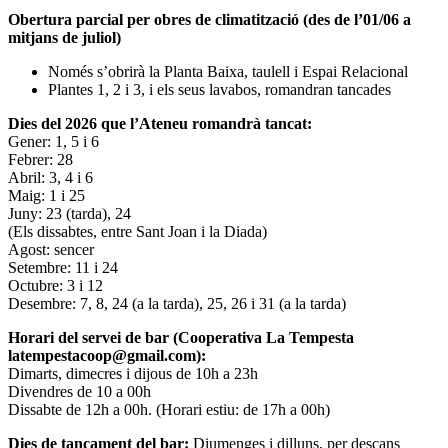
Obertura parcial per obres de climatització (des de l’01/06 a
mitjans de juliol)
Només s’obrirà la Planta Baixa, taulell i Espai Relacional
Plantes 1, 2 i 3, i els seus lavabos, romandran tancades
Dies del 2026 que l’Ateneu romandrà tancat:
Gener: 1, 5 i 6
Febrer: 28
Abril: 3, 4 i 6
Maig: 1 i 25
Juny: 23 (tarda), 24
(Els dissabtes, entre Sant Joan i la Diada)
Agost: sencer
Setembre: 11 i 24
Octubre: 3 i 12
Desembre: 7, 8, 24 (a la tarda), 25, 26 i 31 (a la tarda)
Horari del servei de bar (Cooperativa La Tempesta
latempestacoop@gmail.com):
Dimarts, dimecres i dijous de 10h a 23h
Divendres de 10 a 00h
Dissabte de 12h a 00h. (Horari estiu: de 17h a 00h)
Dies de tancament del bar:
Diumenges i dilluns, per descans