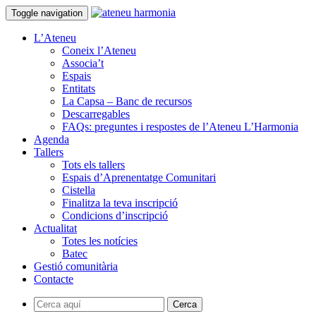
Toggle navigation
L’Ateneu
Coneix l’Ateneu
Associa’t
Espais
Entitats
La Capsa – Banc de recursos
Descarregables
FAQs: preguntes i respostes de l’Ateneu L’Harmonia
Agenda
Tallers
Tots els tallers
Espais d’Aprenentatge Comunitari
Cistella
Finalitza la teva inscripció
Condicions d’inscripció
Actualitat
Totes les notícies
Batec
Gestió comunitària
Contacte